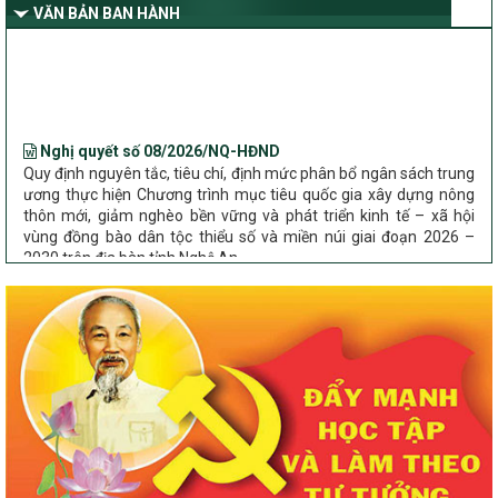
dân tộc thiểu số và miền núi giai đoạn 2026 – 2030 trên địa bàn tỉnh
VĂN BẢN BAN HÀNH
Nghệ An
Bộ Dân tộc và Tôn giáo làm việc với UBND tỉnh về tình hình thực
hiện các Chương trình mục tiêu quốc gia trên địa bàn
Nghị quyết số 08/2026/NQ-HĐND
Quy định nguyên tắc, tiêu chí, định mức phân bổ ngân sách trung
ương thực hiện Chương trình mục tiêu quốc gia xây dựng nông
thôn mới, giảm nghèo bền vững và phát triển kinh tế – xã hội
vùng đồng bào dân tộc thiểu số và miền núi giai đoạn 2026 –
2030 trên địa bàn tỉnh Nghệ An
Chỉ Thị số 22-CT/TU
về đẩy mạnh thực hiện Chương trình mục tiêu quốc gia xây dựng
nông thôn mới, giảm nghèo bền vững và phát triển kinh tế – xã
hội vùng đồng bào dân tộc thiểu số và miền núi giai đoạn 2026 –
2030 trên địa bàn tỉnh Nghệ An
Quyết định số 2490/QĐ-UBND
Về việc thành lập Ban Chỉ đạo Chương trình mục tiều quốc gia xây
dựng nông thôn mới, giảm nghèo bền vững và phát triển kinh tế –
xã hội vùng đồng bào dân tộc thiểu số và miền núi giai đoạn 2026
-2030 tỉnh Nghệ An