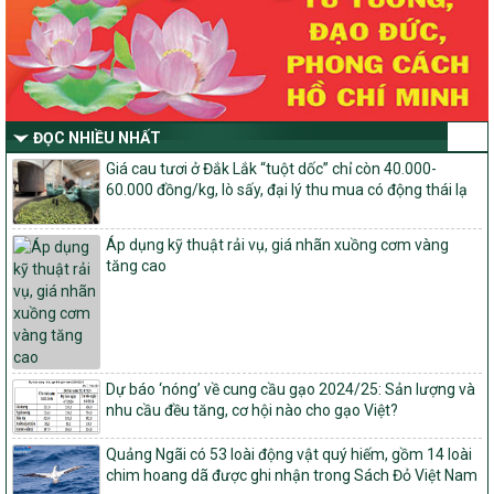
Thông tư Số 23/2026/TT-BNNMT
Thông tư Hướng dẫn thực hiện một số nội dung Chương trình
mục tiêu quốc gia xây dựng nông thôn mới, giảm nghèo bền
vững và phát triển kinh tế – xã hội vùng đồng bào dân tộc thiểu
số và miền núi giai đoạn 2026-2030 thuộc phạm vi quản lý nhà
nước của Bộ Nông nghiệp và Môi trường
ĐỌC NHIỀU NHẤT
Quyết định số: 26/2026/QĐ-TTg
Giá cau tươi ở Đắk Lắk “tuột dốc” chỉ còn 40.000-
Quyết định ban hành Bộ tiêu chí và quy trình đánh giá, phân hạng
60.000 đồng/kg, lò sấy, đại lý thu mua có động thái lạ
sản phẩm Mỗi xã một sản phẩm
số: 19/2026/QĐ-TTg
Áp dụng kỹ thuật rải vụ, giá nhãn xuồng cơm vàng
Quy định điều kiện, trình tự, thủ tục, hồ sơ xét, công nhận, công bố
tăng cao
và thu hồi quyết định công nhận xã đạt chuẩn nông thôn mới, xã
đạt nông thôn mới hiện đại và tỉnh, thành phố hoàn thành nhiệm
vụ xây dựng nông thôn mới giai đoạn 2026 – 2030
Quyết định số 16/2026/QĐ-TTg
Quy định nguyên tắc, tiêu chí, định mức phân bổ ngân sách trung
Dự báo ‘nóng’ về cung cầu gạo 2024/25: Sản lượng và
ương và tỉ lệ vốn đối ứng ngân sách của địa phương thực hiện
nhu cầu đều tăng, cơ hội nào cho gạo Việt?
Chương trình mục tiêu quốc gia xây dựng nông thôn mới, giảm
nghèo bền vững và phát triển kinh tế – xã hội vùng đồng bào dân
Quảng Ngãi có 53 loài động vật quý hiếm, gồm 14 loài
tộc thiểu số và miền núi giai đoạn 2026 – 2030
chim hoang dã được ghi nhận trong Sách Đỏ Việt Nam
1451/QĐ-UBND