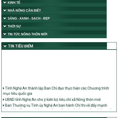
KINH TẾ
NHÀ NÔNG CẦN BIẾT
SÁNG - XANH - SẠCH - ĐẸP
THỜI SỰ
TIN TỨC NÔNG THÔN MỚI
TIN TIÊU ĐIỂM
Tỉnh Nghệ An thành lập Ban Chỉ đạo thực hiện các Chương trình
mục tiêu quốc gia
UBND tỉnh Nghệ An cho ý kiến bộ tiêu chí xã Nông thôn mới
Ban Thường vụ Tỉnh ủy Nghệ An ban hành Chỉ thị về đẩy mạnh
thực hiện Chương trình mục tiêu quốc gia xây dựng nông thôn mới,
giảm nghèo bền vững và phát triển kinh tế – xã hội vùng đồng bào