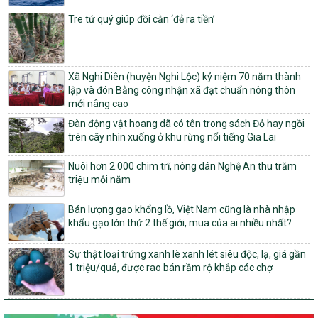
Phê duyệt danh sách các xã thuộc nhóm 1, nhóm 2, nhóm 3
Tre tứ quý giúp đồi cằn ‘đẻ ra tiền’
trong xây dựng nông thôn mới giai đoạn 2026-2030 trên địa bàn
tỉnh Nghệ An
103/PTNT-NTM
Về việc đăng ký thực hiện Dự án liên kết theo chuỗi giá trị thuộc
Xã Nghi Diên (huyện Nghi Lộc) kỷ niệm 70 năm thành
Dự án 2 – Chương trình Mục tiêu quốc gia Giảm nghèo bền vững
lập và đón Bằng công nhận xã đạt chuẩn nông thôn
giai đoạn 2021-2025 được kéo dài sang năm 2026
mới nâng cao
827/QĐ-BNNMT
Đàn động vật hoang dã có tên trong sách Đỏ hay ngồi
Quyết định Ban hành Kế hoạch triển khai thực hiện Chương trình
trên cây nhìn xuống ở khu rừng nổi tiếng Gia Lai
mục tiêu quốc gia xây dựng nông thôn mới, giảm nghèo bền
vững và phát triển kinh tế – xã hội vùng đồng bào dân tộc thiểu
Nuôi hơn 2.000 chim trĩ, nông dân Nghệ An thu trăm
số và miền núi giai đoạn 2026-2035, giai đoạn I: Từ năm 2026
triệu mỗi năm
đến năm 2030
Bán lượng gạo khổng lồ, Việt Nam cũng là nhà nhập
14/2026/TT-BNNMT
khẩu gạo lớn thứ 2 thế giới, mua của ai nhiều nhất?
Hướng dẫn thực hiện một số nội dung tiêu chí, điều kiện thuộc Bộ
tiêu chí quốc gia về nông thôn mới giai đoạn 2026 – 2030 thuộc
phạm vi quản lý nhà nước của Bộ Nông nghiệp và Môi trường
Sự thật loại trứng xanh lè xanh lét siêu độc, lạ, giá gần
1 triệu/quả, được rao bán rầm rộ khắp các chợ
417/QĐ-BNNMT
Phê duyệt Chương trình mục tiêu quốc gia xây dựng nông thôn
mới, giảm nghèo bền vững và phát triển kinh tế – xã hội vùng
đồng bào dân tộc thiểu số và miền núi giai đoạn 2026-2035, giai