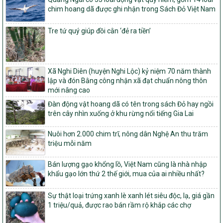
tộc thiểu số và miền núi giai đoạn 2026 – 2030
chim hoang dã được ghi nhận trong Sách Đỏ Việt Nam
1451/QĐ-UBND
Phê duyệt danh sách các xã thuộc nhóm 1, nhóm 2, nhóm 3
Tre tứ quý giúp đồi cằn ‘đẻ ra tiền’
trong xây dựng nông thôn mới giai đoạn 2026-2030 trên địa bàn
tỉnh Nghệ An
103/PTNT-NTM
Về việc đăng ký thực hiện Dự án liên kết theo chuỗi giá trị thuộc
Xã Nghi Diên (huyện Nghi Lộc) kỷ niệm 70 năm thành
Dự án 2 – Chương trình Mục tiêu quốc gia Giảm nghèo bền vững
lập và đón Bằng công nhận xã đạt chuẩn nông thôn
giai đoạn 2021-2025 được kéo dài sang năm 2026
mới nâng cao
827/QĐ-BNNMT
Đàn động vật hoang dã có tên trong sách Đỏ hay ngồi
Quyết định Ban hành Kế hoạch triển khai thực hiện Chương trình
trên cây nhìn xuống ở khu rừng nổi tiếng Gia Lai
mục tiêu quốc gia xây dựng nông thôn mới, giảm nghèo bền
vững và phát triển kinh tế – xã hội vùng đồng bào dân tộc thiểu
Nuôi hơn 2.000 chim trĩ, nông dân Nghệ An thu trăm
số và miền núi giai đoạn 2026-2035, giai đoạn I: Từ năm 2026
triệu mỗi năm
đến năm 2030
Bán lượng gạo khổng lồ, Việt Nam cũng là nhà nhập
14/2026/TT-BNNMT
khẩu gạo lớn thứ 2 thế giới, mua của ai nhiều nhất?
Hướng dẫn thực hiện một số nội dung tiêu chí, điều kiện thuộc Bộ
tiêu chí quốc gia về nông thôn mới giai đoạn 2026 – 2030 thuộc
phạm vi quản lý nhà nước của Bộ Nông nghiệp và Môi trường
Sự thật loại trứng xanh lè xanh lét siêu độc, lạ, giá gần
1 triệu/quả, được rao bán rầm rộ khắp các chợ
417/QĐ-BNNMT
Phê duyệt Chương trình mục tiêu quốc gia xây dựng nông thôn