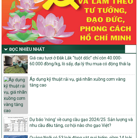
xã hội vùng đồng bào dân tộc thiểu số và miền núi giai đoạn 2026
-2030 tỉnh Nghệ An
Thông tư Số 23/2026/TT-BNNMT
Thông tư Hướng dẫn thực hiện một số nội dung Chương trình
mục tiêu quốc gia xây dựng nông thôn mới, giảm nghèo bền
vững và phát triển kinh tế – xã hội vùng đồng bào dân tộc thiểu
số và miền núi giai đoạn 2026-2030 thuộc phạm vi quản lý nhà
nước của Bộ Nông nghiệp và Môi trường
ĐỌC NHIỀU NHẤT
Quyết định số: 26/2026/QĐ-TTg
Giá cau tươi ở Đắk Lắk “tuột dốc” chỉ còn 40.000-
Quyết định ban hành Bộ tiêu chí và quy trình đánh giá, phân hạng
60.000 đồng/kg, lò sấy, đại lý thu mua có động thái lạ
sản phẩm Mỗi xã một sản phẩm
số: 19/2026/QĐ-TTg
Áp dụng kỹ thuật rải vụ, giá nhãn xuồng cơm vàng
Quy định điều kiện, trình tự, thủ tục, hồ sơ xét, công nhận, công bố
tăng cao
và thu hồi quyết định công nhận xã đạt chuẩn nông thôn mới, xã
đạt nông thôn mới hiện đại và tỉnh, thành phố hoàn thành nhiệm
vụ xây dựng nông thôn mới giai đoạn 2026 – 2030
Quyết định số 16/2026/QĐ-TTg
Quy định nguyên tắc, tiêu chí, định mức phân bổ ngân sách trung
Dự báo ‘nóng’ về cung cầu gạo 2024/25: Sản lượng và
ương và tỉ lệ vốn đối ứng ngân sách của địa phương thực hiện
nhu cầu đều tăng, cơ hội nào cho gạo Việt?
Chương trình mục tiêu quốc gia xây dựng nông thôn mới, giảm
nghèo bền vững và phát triển kinh tế – xã hội vùng đồng bào dân
Quảng Ngãi có 53 loài động vật quý hiếm, gồm 14 loài