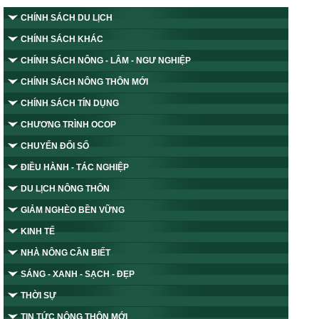
CHÍNH SÁCH DU LỊCH
CHÍNH SÁCH KHÁC
CHÍNH SÁCH NÔNG - LÂM - NGƯ NGHIỆP
CHÍNH SÁCH NÔNG THÔN MỚI
CHÍNH SÁCH TÍN DỤNG
CHƯƠNG TRÌNH OCOP
CHUYỂN ĐỔI SỐ
ĐIỀU HÀNH - TÁC NGHIỆP
DU LỊCH NÔNG THÔN
GIẢM NGHÈO BỀN VỮNG
KINH TẾ
NHÀ NÔNG CẦN BIẾT
SÁNG - XANH - SẠCH - ĐẸP
THỜI SỰ
TIN TỨC NÔNG THÔN MỚI