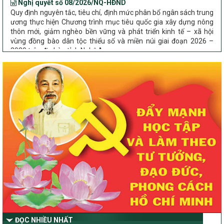
Quy định nguyên tắc, tiêu chí, định mức phân bổ ngân sách trung
ương thực hiện Chương trình mục tiêu quốc gia xây dựng nông
thôn mới, giảm nghèo bền vững và phát triển kinh tế – xã hội
vùng đồng bào dân tộc thiểu số và miền núi giai đoạn 2026 –
2030 trên địa bàn tỉnh Nghệ An
Chỉ Thị số 22-CT/TU
về đẩy mạnh thực hiện Chương trình mục tiêu quốc gia xây dựng
nông thôn mới, giảm nghèo bền vững và phát triển kinh tế – xã
hội vùng đồng bào dân tộc thiểu số và miền núi giai đoạn 2026 –
2030 trên địa bàn tỉnh Nghệ An
Quyết định số 2490/QĐ-UBND
Về việc thành lập Ban Chỉ đạo Chương trình mục tiều quốc gia xây
dựng nông thôn mới, giảm nghèo bền vững và phát triển kinh tế –
xã hội vùng đồng bào dân tộc thiểu số và miền núi giai đoạn 2026
-2030 tỉnh Nghệ An
Thông tư Số 23/2026/TT-BNNMT
Thông tư Hướng dẫn thực hiện một số nội dung Chương trình
mục tiêu quốc gia xây dựng nông thôn mới, giảm nghèo bền
vững và phát triển kinh tế – xã hội vùng đồng bào dân tộc thiểu
số và miền núi giai đoạn 2026-2030 thuộc phạm vi quản lý nhà
nước của Bộ Nông nghiệp và Môi trường
ĐỌC NHIỀU NHẤT
Quyết định số: 26/2026/QĐ-TTg