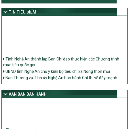
TIN TIÊU ĐIỂM
Tỉnh Nghệ An thành lập Ban Chỉ đạo thực hiện các Chương trình
mục tiêu quốc gia
UBND tỉnh Nghệ An cho ý kiến bộ tiêu chí xã Nông thôn mới
Ban Thường vụ Tỉnh ủy Nghệ An ban hành Chỉ thị về đẩy mạnh
thực hiện Chương trình mục tiêu quốc gia xây dựng nông thôn mới,
giảm nghèo bền vững và phát triển kinh tế – xã hội vùng đồng bào
dân tộc thiểu số và miền núi giai đoạn 2026 – 2030 trên địa bàn tỉnh
VĂN BẢN BAN HÀNH
Nghệ An
Bộ Dân tộc và Tôn giáo làm việc với UBND tỉnh về tình hình thực
hiện các Chương trình mục tiêu quốc gia trên địa bàn
Nghị quyết số 08/2026/NQ-HĐND