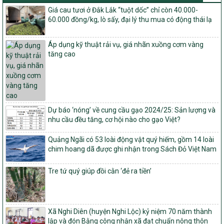
Quyết định ban hành Bộ tiêu chí và quy trình đánh giá, phân hạng
Giá cau tươi ở Đắk Lắk “tuột dốc” chỉ còn 40.000-
sản phẩm Mỗi xã một sản phẩm
60.000 đồng/kg, lò sấy, đại lý thu mua có động thái lạ
số: 19/2026/QĐ-TTg
Quy định điều kiện, trình tự, thủ tục, hồ sơ xét, công nhận, công bố
Áp dụng kỹ thuật rải vụ, giá nhãn xuồng cơm vàng
và thu hồi quyết định công nhận xã đạt chuẩn nông thôn mới, xã
tăng cao
đạt nông thôn mới hiện đại và tỉnh, thành phố hoàn thành nhiệm
vụ xây dựng nông thôn mới giai đoạn 2026 – 2030
Quyết định số 16/2026/QĐ-TTg
Quy định nguyên tắc, tiêu chí, định mức phân bổ ngân sách trung
ương và tỉ lệ vốn đối ứng ngân sách của địa phương thực hiện
Dự báo ‘nóng’ về cung cầu gạo 2024/25: Sản lượng và
Chương trình mục tiêu quốc gia xây dựng nông thôn mới, giảm
nhu cầu đều tăng, cơ hội nào cho gạo Việt?
nghèo bền vững và phát triển kinh tế – xã hội vùng đồng bào dân
tộc thiểu số và miền núi giai đoạn 2026 – 2030
Quảng Ngãi có 53 loài động vật quý hiếm, gồm 14 loài
chim hoang dã được ghi nhận trong Sách Đỏ Việt Nam
1451/QĐ-UBND
Phê duyệt danh sách các xã thuộc nhóm 1, nhóm 2, nhóm 3
trong xây dựng nông thôn mới giai đoạn 2026-2030 trên địa bàn
Tre tứ quý giúp đồi cằn ‘đẻ ra tiền’
tỉnh Nghệ An
103/PTNT-NTM
Về việc đăng ký thực hiện Dự án liên kết theo chuỗi giá trị thuộc
Xã Nghi Diên (huyện Nghi Lộc) kỷ niệm 70 năm thành
Dự án 2 – Chương trình Mục tiêu quốc gia Giảm nghèo bền vững
lập và đón Bằng công nhận xã đạt chuẩn nông thôn
giai đoạn 2021-2025 được kéo dài sang năm 2026