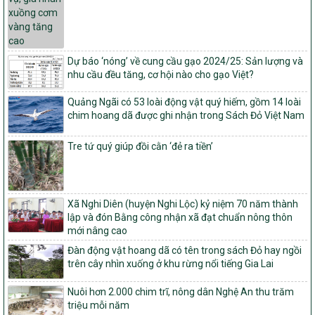
vụ xây dựng nông thôn mới giai đoạn 2026 – 2030
Quyết định số 16/2026/QĐ-TTg
Quy định nguyên tắc, tiêu chí, định mức phân bổ ngân sách trung
ương và tỉ lệ vốn đối ứng ngân sách của địa phương thực hiện
Dự báo ‘nóng’ về cung cầu gạo 2024/25: Sản lượng và
Chương trình mục tiêu quốc gia xây dựng nông thôn mới, giảm
nhu cầu đều tăng, cơ hội nào cho gạo Việt?
nghèo bền vững và phát triển kinh tế – xã hội vùng đồng bào dân
tộc thiểu số và miền núi giai đoạn 2026 – 2030
Quảng Ngãi có 53 loài động vật quý hiếm, gồm 14 loài
1451/QĐ-UBND
chim hoang dã được ghi nhận trong Sách Đỏ Việt Nam
Phê duyệt danh sách các xã thuộc nhóm 1, nhóm 2, nhóm 3
trong xây dựng nông thôn mới giai đoạn 2026-2030 trên địa bàn
Tre tứ quý giúp đồi cằn ‘đẻ ra tiền’
tỉnh Nghệ An
103/PTNT-NTM
Về việc đăng ký thực hiện Dự án liên kết theo chuỗi giá trị thuộc
Xã Nghi Diên (huyện Nghi Lộc) kỷ niệm 70 năm thành
Dự án 2 – Chương trình Mục tiêu quốc gia Giảm nghèo bền vững
lập và đón Bằng công nhận xã đạt chuẩn nông thôn
giai đoạn 2021-2025 được kéo dài sang năm 2026
mới nâng cao
827/QĐ-BNNMT
Đàn động vật hoang dã có tên trong sách Đỏ hay ngồi
Quyết định Ban hành Kế hoạch triển khai thực hiện Chương trình
trên cây nhìn xuống ở khu rừng nổi tiếng Gia Lai
mục tiêu quốc gia xây dựng nông thôn mới, giảm nghèo bền
vững và phát triển kinh tế – xã hội vùng đồng bào dân tộc thiểu
Nuôi hơn 2.000 chim trĩ, nông dân Nghệ An thu trăm
số và miền núi giai đoạn 2026-2035, giai đoạn I: Từ năm 2026
triệu mỗi năm
đến năm 2030