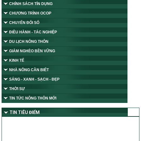
CHÍNH SÁCH TÍN DỤNG
CHƯƠNG TRÌNH OCOP
CHUYỂN ĐỔI SỐ
ĐIỀU HÀNH - TÁC NGHIỆP
DU LỊCH NÔNG THÔN
GIẢM NGHÈO BỀN VỮNG
KINH TẾ
NHÀ NÔNG CẦN BIẾT
SÁNG - XANH - SẠCH - ĐẸP
THỜI SỰ
TIN TỨC NÔNG THÔN MỚI
TIN TIÊU ĐIỂM