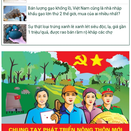
14/2026/TT-BNNMT
Bán lượng gạo khổng lồ, Việt Nam cũng là nhà nhập
Hướng dẫn thực hiện một số nội dung tiêu chí, điều kiện thuộc Bộ
khẩu gạo lớn thứ 2 thế giới, mua của ai nhiều nhất?
tiêu chí quốc gia về nông thôn mới giai đoạn 2026 – 2030 thuộc
phạm vi quản lý nhà nước của Bộ Nông nghiệp và Môi trường
Sự thật loại trứng xanh lè xanh lét siêu độc, lạ, giá gần
417/QĐ-BNNMT
1 triệu/quả, được rao bán rầm rộ khắp các chợ
Phê duyệt Chương trình mục tiêu quốc gia xây dựng nông thôn
mới, giảm nghèo bền vững và phát triển kinh tế – xã hội vùng
đồng bào dân tộc thiểu số và miền núi giai đoạn 2026-2035, giai
đoạn I: Từ năm 2026 đến năm 2030
Nghị quyết số 08/2026/NQ-HĐND
Quy định nguyên tắc, tiêu chí, định mức phân bổ ngân sách trung
ương thực hiện Chương trình mục tiêu quốc gia xây dựng nông
thôn mới, giảm nghèo bền vững và phát triển kinh tế – xã hội
vùng đồng bào dân tộc thiểu số và miền núi giai đoạn 2026 –
2030 trên địa bàn tỉnh Nghệ An
Chỉ Thị số 22-CT/TU
về đẩy mạnh thực hiện Chương trình mục tiêu quốc gia xây dựng
nông thôn mới, giảm nghèo bền vững và phát triển kinh tế – xã
hội vùng đồng bào dân tộc thiểu số và miền núi giai đoạn 2026 –
2030 trên địa bàn tỉnh Nghệ An