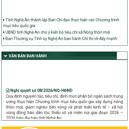
Tỉnh Nghệ An thành lập Ban Chỉ đạo thực hiện các Chương trình
mục tiêu quốc gia
UBND tỉnh Nghệ An cho ý kiến bộ tiêu chí xã Nông thôn mới
Ban Thường vụ Tỉnh ủy Nghệ An ban hành Chỉ thị về đẩy mạnh
thực hiện Chương trình mục tiêu quốc gia xây dựng nông thôn mới,
giảm nghèo bền vững và phát triển kinh tế – xã hội vùng đồng bào
dân tộc thiểu số và miền núi giai đoạn 2026 – 2030 trên địa bàn tỉnh
VĂN BẢN BAN HÀNH
Nghệ An
Bộ Dân tộc và Tôn giáo làm việc với UBND tỉnh về tình hình thực
hiện các Chương trình mục tiêu quốc gia trên địa bàn
Nghị quyết số 08/2026/NQ-HĐND
Quy định nguyên tắc, tiêu chí, định mức phân bổ ngân sách trung
ương thực hiện Chương trình mục tiêu quốc gia xây dựng nông
thôn mới, giảm nghèo bền vững và phát triển kinh tế – xã hội
vùng đồng bào dân tộc thiểu số và miền núi giai đoạn 2026 –
2030 trên địa bàn tỉnh Nghệ An
Chỉ Thị số 22-CT/TU
về đẩy mạnh thực hiện Chương trình mục tiêu quốc gia xây dựng