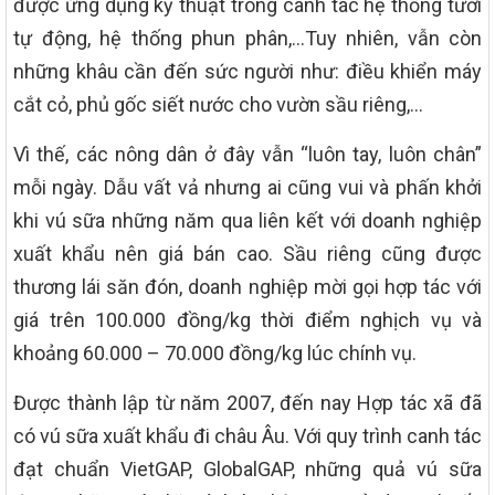
được ứng dụng kỹ thuật trong canh tác hệ thống tưới
tự động, hệ thống phun phân,…Tuy nhiên, vẫn còn
những khâu cần đến sức người như: điều khiển máy
cắt cỏ, phủ gốc siết nước cho vườn sầu riêng,…
Vì thế, các nông dân ở đây vẫn “luôn tay, luôn chân”
mỗi ngày. Dẫu vất vả nhưng ai cũng vui và phấn khởi
khi vú sữa những năm qua liên kết với doanh nghiệp
xuất khẩu nên giá bán cao. Sầu riêng cũng được
thương lái săn đón, doanh nghiệp mời gọi hợp tác với
giá trên 100.000 đồng/kg thời điểm nghịch vụ và
khoảng 60.000 – 70.000 đồng/kg lúc chính vụ.
Được thành lập từ năm 2007, đến nay Hợp tác xã đã
có vú sữa xuất khẩu đi châu Âu. Với quy trình canh tác
đạt chuẩn VietGAP, GlobalGAP, những quả vú sữa