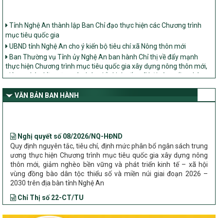
Tỉnh Nghệ An thành lập Ban Chỉ đạo thực hiện các Chương trình
mục tiêu quốc gia
UBND tỉnh Nghệ An cho ý kiến bộ tiêu chí xã Nông thôn mới
Ban Thường vụ Tỉnh ủy Nghệ An ban hành Chỉ thị về đẩy mạnh
thực hiện Chương trình mục tiêu quốc gia xây dựng nông thôn mới,
giảm nghèo bền vững và phát triển kinh tế – xã hội vùng đồng bào
dân tộc thiểu số và miền núi giai đoạn 2026 – 2030 trên địa bàn tỉnh
Nghệ An
VĂN BẢN BAN HÀNH
Bộ Dân tộc và Tôn giáo làm việc với UBND tỉnh về tình hình thực
hiện các Chương trình mục tiêu quốc gia trên địa bàn
Nghị quyết số 08/2026/NQ-HĐND
Quy định nguyên tắc, tiêu chí, định mức phân bổ ngân sách trung
ương thực hiện Chương trình mục tiêu quốc gia xây dựng nông
thôn mới, giảm nghèo bền vững và phát triển kinh tế – xã hội
vùng đồng bào dân tộc thiểu số và miền núi giai đoạn 2026 –
2030 trên địa bàn tỉnh Nghệ An
Chỉ Thị số 22-CT/TU
về đẩy mạnh thực hiện Chương trình mục tiêu quốc gia xây dựng
nông thôn mới, giảm nghèo bền vững và phát triển kinh tế – xã
hội vùng đồng bào dân tộc thiểu số và miền núi giai đoạn 2026 –