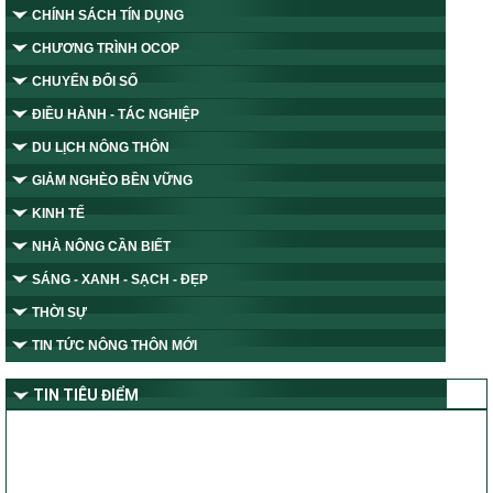
CHÍNH SÁCH TÍN DỤNG
CHƯƠNG TRÌNH OCOP
CHUYỂN ĐỔI SỐ
ĐIỀU HÀNH - TÁC NGHIỆP
DU LỊCH NÔNG THÔN
GIẢM NGHÈO BỀN VỮNG
KINH TẾ
NHÀ NÔNG CẦN BIẾT
SÁNG - XANH - SẠCH - ĐẸP
THỜI SỰ
TIN TỨC NÔNG THÔN MỚI
TIN TIÊU ĐIỂM