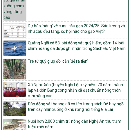
Quyết định số 16/2026/QĐ-TTg
Quy định nguyên tắc, tiêu chí, định mức phân bổ ngân sách trung
ương và tỉ lệ vốn đối ứng ngân sách của địa phương thực hiện
Chương trình mục tiêu quốc gia xây dựng nông thôn mới, giảm
nghèo bền vững và phát triển kinh tế – xã hội vùng đồng bào dân
Dự báo ‘nóng’ về cung cầu gạo 2024/25: Sản lượng và
tộc thiểu số và miền núi giai đoạn 2026 – 2030
nhu cầu đều tăng, cơ hội nào cho gạo Việt?
1451/QĐ-UBND
Quảng Ngãi có 53 loài động vật quý hiếm, gồm 14 loài
Phê duyệt danh sách các xã thuộc nhóm 1, nhóm 2, nhóm 3
chim hoang dã được ghi nhận trong Sách Đỏ Việt Nam
trong xây dựng nông thôn mới giai đoạn 2026-2030 trên địa bàn
tỉnh Nghệ An
Tre tứ quý giúp đồi cằn ‘đẻ ra tiền’
103/PTNT-NTM
Về việc đăng ký thực hiện Dự án liên kết theo chuỗi giá trị thuộc
Dự án 2 – Chương trình Mục tiêu quốc gia Giảm nghèo bền vững
giai đoạn 2021-2025 được kéo dài sang năm 2026
Xã Nghi Diên (huyện Nghi Lộc) kỷ niệm 70 năm thành
827/QĐ-BNNMT
lập và đón Bằng công nhận xã đạt chuẩn nông thôn
Quyết định Ban hành Kế hoạch triển khai thực hiện Chương trình
mới nâng cao
mục tiêu quốc gia xây dựng nông thôn mới, giảm nghèo bền
Đàn động vật hoang dã có tên trong sách Đỏ hay ngồi
vững và phát triển kinh tế – xã hội vùng đồng bào dân tộc thiểu
trên cây nhìn xuống ở khu rừng nổi tiếng Gia Lai
số và miền núi giai đoạn 2026-2035, giai đoạn I: Từ năm 2026
đến năm 2030
Nuôi hơn 2.000 chim trĩ, nông dân Nghệ An thu trăm
14/2026/TT-BNNMT
triệu mỗi năm