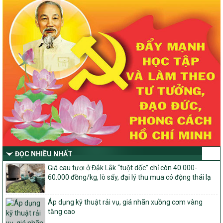
2030 trên địa bàn tỉnh Nghệ An
Quyết định số 2490/QĐ-UBND
Về việc thành lập Ban Chỉ đạo Chương trình mục tiều quốc gia xây
dựng nông thôn mới, giảm nghèo bền vững và phát triển kinh tế –
xã hội vùng đồng bào dân tộc thiểu số và miền núi giai đoạn 2026
-2030 tỉnh Nghệ An
Thông tư Số 23/2026/TT-BNNMT
Thông tư Hướng dẫn thực hiện một số nội dung Chương trình
mục tiêu quốc gia xây dựng nông thôn mới, giảm nghèo bền
vững và phát triển kinh tế – xã hội vùng đồng bào dân tộc thiểu
số và miền núi giai đoạn 2026-2030 thuộc phạm vi quản lý nhà
nước của Bộ Nông nghiệp và Môi trường
Quyết định số: 26/2026/QĐ-TTg
Quyết định ban hành Bộ tiêu chí và quy trình đánh giá, phân hạng
ĐỌC NHIỀU NHẤT
sản phẩm Mỗi xã một sản phẩm
Giá cau tươi ở Đắk Lắk “tuột dốc” chỉ còn 40.000-
số: 19/2026/QĐ-TTg
60.000 đồng/kg, lò sấy, đại lý thu mua có động thái lạ
Quy định điều kiện, trình tự, thủ tục, hồ sơ xét, công nhận, công bố
và thu hồi quyết định công nhận xã đạt chuẩn nông thôn mới, xã
đạt nông thôn mới hiện đại và tỉnh, thành phố hoàn thành nhiệm
Áp dụng kỹ thuật rải vụ, giá nhãn xuồng cơm vàng
vụ xây dựng nông thôn mới giai đoạn 2026 – 2030
tăng cao