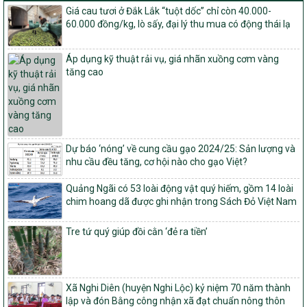
Quyết định số: 26/2026/QĐ-TTg
Giá cau tươi ở Đắk Lắk “tuột dốc” chỉ còn 40.000-
Quyết định ban hành Bộ tiêu chí và quy trình đánh giá, phân hạng
60.000 đồng/kg, lò sấy, đại lý thu mua có động thái lạ
sản phẩm Mỗi xã một sản phẩm
số: 19/2026/QĐ-TTg
Áp dụng kỹ thuật rải vụ, giá nhãn xuồng cơm vàng
Quy định điều kiện, trình tự, thủ tục, hồ sơ xét, công nhận, công bố
tăng cao
và thu hồi quyết định công nhận xã đạt chuẩn nông thôn mới, xã
đạt nông thôn mới hiện đại và tỉnh, thành phố hoàn thành nhiệm
vụ xây dựng nông thôn mới giai đoạn 2026 – 2030
Quyết định số 16/2026/QĐ-TTg
Quy định nguyên tắc, tiêu chí, định mức phân bổ ngân sách trung
Dự báo ‘nóng’ về cung cầu gạo 2024/25: Sản lượng và
ương và tỉ lệ vốn đối ứng ngân sách của địa phương thực hiện
nhu cầu đều tăng, cơ hội nào cho gạo Việt?
Chương trình mục tiêu quốc gia xây dựng nông thôn mới, giảm
nghèo bền vững và phát triển kinh tế – xã hội vùng đồng bào dân
Quảng Ngãi có 53 loài động vật quý hiếm, gồm 14 loài
tộc thiểu số và miền núi giai đoạn 2026 – 2030
chim hoang dã được ghi nhận trong Sách Đỏ Việt Nam
1451/QĐ-UBND
Phê duyệt danh sách các xã thuộc nhóm 1, nhóm 2, nhóm 3
Tre tứ quý giúp đồi cằn ‘đẻ ra tiền’
trong xây dựng nông thôn mới giai đoạn 2026-2030 trên địa bàn
tỉnh Nghệ An
103/PTNT-NTM
Về việc đăng ký thực hiện Dự án liên kết theo chuỗi giá trị thuộc
Xã Nghi Diên (huyện Nghi Lộc) kỷ niệm 70 năm thành
Dự án 2 – Chương trình Mục tiêu quốc gia Giảm nghèo bền vững
lập và đón Bằng công nhận xã đạt chuẩn nông thôn