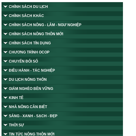
CHÍNH SÁCH DU LỊCH
CHÍNH SÁCH KHÁC
CHÍNH SÁCH NÔNG - LÂM - NGƯ NGHIỆP
CHÍNH SÁCH NÔNG THÔN MỚI
CHÍNH SÁCH TÍN DỤNG
CHƯƠNG TRÌNH OCOP
CHUYỂN ĐỔI SỐ
ĐIỀU HÀNH - TÁC NGHIỆP
DU LỊCH NÔNG THÔN
GIẢM NGHÈO BỀN VỮNG
KINH TẾ
NHÀ NÔNG CẦN BIẾT
SÁNG - XANH - SẠCH - ĐẸP
THỜI SỰ
TIN TỨC NÔNG THÔN MỚI