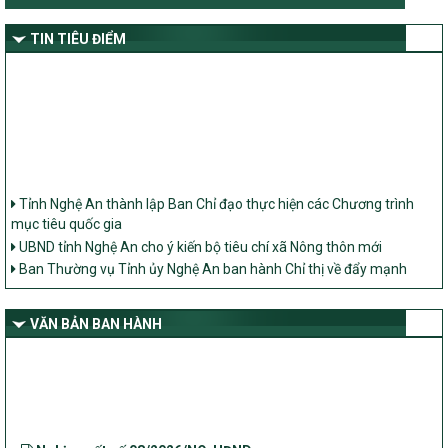
TIN TIÊU ĐIỂM
Tỉnh Nghệ An thành lập Ban Chỉ đạo thực hiện các Chương trình
mục tiêu quốc gia
UBND tỉnh Nghệ An cho ý kiến bộ tiêu chí xã Nông thôn mới
Ban Thường vụ Tỉnh ủy Nghệ An ban hành Chỉ thị về đẩy mạnh
thực hiện Chương trình mục tiêu quốc gia xây dựng nông thôn mới,
giảm nghèo bền vững và phát triển kinh tế – xã hội vùng đồng bào
dân tộc thiểu số và miền núi giai đoạn 2026 – 2030 trên địa bàn tỉnh
VĂN BẢN BAN HÀNH
Nghệ An
Bộ Dân tộc và Tôn giáo làm việc với UBND tỉnh về tình hình thực
hiện các Chương trình mục tiêu quốc gia trên địa bàn
Nghị quyết số 08/2026/NQ-HĐND