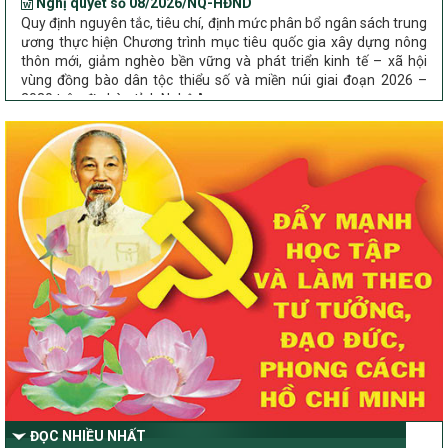
Quy định nguyên tắc, tiêu chí, định mức phân bổ ngân sách trung
ương thực hiện Chương trình mục tiêu quốc gia xây dựng nông
thôn mới, giảm nghèo bền vững và phát triển kinh tế – xã hội
vùng đồng bào dân tộc thiểu số và miền núi giai đoạn 2026 –
2030 trên địa bàn tỉnh Nghệ An
Chỉ Thị số 22-CT/TU
về đẩy mạnh thực hiện Chương trình mục tiêu quốc gia xây dựng
nông thôn mới, giảm nghèo bền vững và phát triển kinh tế – xã
hội vùng đồng bào dân tộc thiểu số và miền núi giai đoạn 2026 –
2030 trên địa bàn tỉnh Nghệ An
Quyết định số 2490/QĐ-UBND
Về việc thành lập Ban Chỉ đạo Chương trình mục tiều quốc gia xây
dựng nông thôn mới, giảm nghèo bền vững và phát triển kinh tế –
xã hội vùng đồng bào dân tộc thiểu số và miền núi giai đoạn 2026
-2030 tỉnh Nghệ An
Thông tư Số 23/2026/TT-BNNMT
Thông tư Hướng dẫn thực hiện một số nội dung Chương trình
mục tiêu quốc gia xây dựng nông thôn mới, giảm nghèo bền
vững và phát triển kinh tế – xã hội vùng đồng bào dân tộc thiểu
số và miền núi giai đoạn 2026-2030 thuộc phạm vi quản lý nhà
nước của Bộ Nông nghiệp và Môi trường
ĐỌC NHIỀU NHẤT