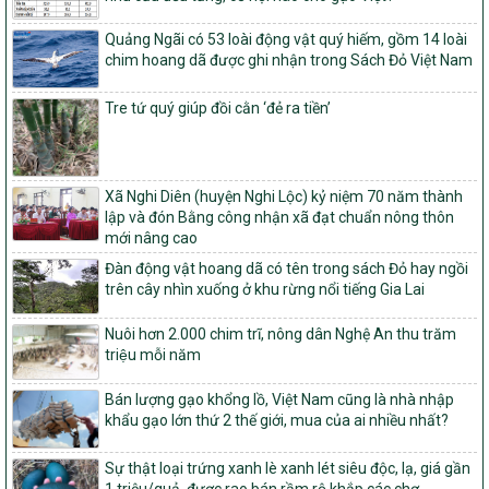
tộc thiểu số và miền núi giai đoạn 2026 – 2030
Quảng Ngãi có 53 loài động vật quý hiếm, gồm 14 loài
1451/QĐ-UBND
chim hoang dã được ghi nhận trong Sách Đỏ Việt Nam
Phê duyệt danh sách các xã thuộc nhóm 1, nhóm 2, nhóm 3
trong xây dựng nông thôn mới giai đoạn 2026-2030 trên địa bàn
Tre tứ quý giúp đồi cằn ‘đẻ ra tiền’
tỉnh Nghệ An
103/PTNT-NTM
Về việc đăng ký thực hiện Dự án liên kết theo chuỗi giá trị thuộc
Dự án 2 – Chương trình Mục tiêu quốc gia Giảm nghèo bền vững
Xã Nghi Diên (huyện Nghi Lộc) kỷ niệm 70 năm thành
giai đoạn 2021-2025 được kéo dài sang năm 2026
lập và đón Bằng công nhận xã đạt chuẩn nông thôn
mới nâng cao
827/QĐ-BNNMT
Quyết định Ban hành Kế hoạch triển khai thực hiện Chương trình
Đàn động vật hoang dã có tên trong sách Đỏ hay ngồi
mục tiêu quốc gia xây dựng nông thôn mới, giảm nghèo bền
trên cây nhìn xuống ở khu rừng nổi tiếng Gia Lai
vững và phát triển kinh tế – xã hội vùng đồng bào dân tộc thiểu
số và miền núi giai đoạn 2026-2035, giai đoạn I: Từ năm 2026
Nuôi hơn 2.000 chim trĩ, nông dân Nghệ An thu trăm
đến năm 2030
triệu mỗi năm
14/2026/TT-BNNMT
Hướng dẫn thực hiện một số nội dung tiêu chí, điều kiện thuộc Bộ
Bán lượng gạo khổng lồ, Việt Nam cũng là nhà nhập
tiêu chí quốc gia về nông thôn mới giai đoạn 2026 – 2030 thuộc
khẩu gạo lớn thứ 2 thế giới, mua của ai nhiều nhất?
phạm vi quản lý nhà nước của Bộ Nông nghiệp và Môi trường
Sự thật loại trứng xanh lè xanh lét siêu độc, lạ, giá gần
417/QĐ-BNNMT