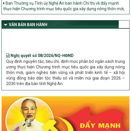
Ban Thường vụ Tỉnh ủy Nghệ An ban hành Chỉ thị về đẩy mạnh
thực hiện Chương trình mục tiêu quốc gia xây dựng nông thôn mới,
giảm nghèo bền vững và phát triển kinh tế – xã hội vùng đồng bào
dân tộc thiểu số và miền núi giai đoạn 2026 – 2030 trên địa bàn tỉnh
Nghệ An
VĂN BẢN BAN HÀNH
Bộ Dân tộc và Tôn giáo làm việc với UBND tỉnh về tình hình thực
hiện các Chương trình mục tiêu quốc gia trên địa bàn
Nghị quyết số 08/2026/NQ-HĐND
Quy định nguyên tắc, tiêu chí, định mức phân bổ ngân sách trung
ương thực hiện Chương trình mục tiêu quốc gia xây dựng nông
thôn mới, giảm nghèo bền vững và phát triển kinh tế – xã hội
vùng đồng bào dân tộc thiểu số và miền núi giai đoạn 2026 –
2030 trên địa bàn tỉnh Nghệ An
Chỉ Thị số 22-CT/TU
về đẩy mạnh thực hiện Chương trình mục tiêu quốc gia xây dựng
nông thôn mới, giảm nghèo bền vững và phát triển kinh tế – xã
hội vùng đồng bào dân tộc thiểu số và miền núi giai đoạn 2026 –
2030 trên địa bàn tỉnh Nghệ An
Quyết định số 2490/QĐ-UBND
Về việc thành lập Ban Chỉ đạo Chương trình mục tiều quốc gia xây
dựng nông thôn mới, giảm nghèo bền vững và phát triển kinh tế –