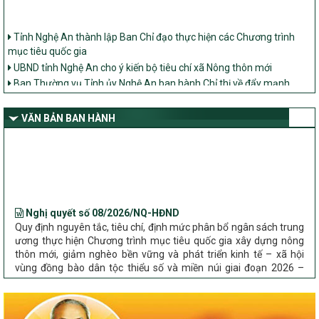
Tỉnh Nghệ An thành lập Ban Chỉ đạo thực hiện các Chương trình
mục tiêu quốc gia
UBND tỉnh Nghệ An cho ý kiến bộ tiêu chí xã Nông thôn mới
Ban Thường vụ Tỉnh ủy Nghệ An ban hành Chỉ thị về đẩy mạnh
thực hiện Chương trình mục tiêu quốc gia xây dựng nông thôn mới,
giảm nghèo bền vững và phát triển kinh tế – xã hội vùng đồng bào
dân tộc thiểu số và miền núi giai đoạn 2026 – 2030 trên địa bàn tỉnh
VĂN BẢN BAN HÀNH
Nghệ An
Bộ Dân tộc và Tôn giáo làm việc với UBND tỉnh về tình hình thực
hiện các Chương trình mục tiêu quốc gia trên địa bàn
Nghị quyết số 08/2026/NQ-HĐND
Quy định nguyên tắc, tiêu chí, định mức phân bổ ngân sách trung
ương thực hiện Chương trình mục tiêu quốc gia xây dựng nông
thôn mới, giảm nghèo bền vững và phát triển kinh tế – xã hội
vùng đồng bào dân tộc thiểu số và miền núi giai đoạn 2026 –
2030 trên địa bàn tỉnh Nghệ An
Chỉ Thị số 22-CT/TU
về đẩy mạnh thực hiện Chương trình mục tiêu quốc gia xây dựng