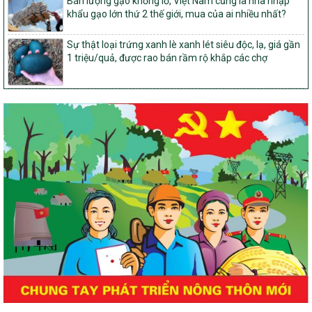
Bán lượng gạo khổng lồ, Việt Nam cũng là nhà nhập
14/2026/TT-BNNMT
khẩu gạo lớn thứ 2 thế giới, mua của ai nhiều nhất?
Hướng dẫn thực hiện một số nội dung tiêu chí, điều kiện thuộc Bộ
tiêu chí quốc gia về nông thôn mới giai đoạn 2026 – 2030 thuộc
Sự thật loại trứng xanh lè xanh lét siêu độc, lạ, giá gần
phạm vi quản lý nhà nước của Bộ Nông nghiệp và Môi trường
1 triệu/quả, được rao bán rầm rộ khắp các chợ
417/QĐ-BNNMT
Phê duyệt Chương trình mục tiêu quốc gia xây dựng nông thôn
mới, giảm nghèo bền vững và phát triển kinh tế – xã hội vùng
đồng bào dân tộc thiểu số và miền núi giai đoạn 2026-2035, giai
đoạn I: Từ năm 2026 đến năm 2030
Nghị quyết số 08/2026/NQ-HĐND
Quy định nguyên tắc, tiêu chí, định mức phân bổ ngân sách trung
ương thực hiện Chương trình mục tiêu quốc gia xây dựng nông
thôn mới, giảm nghèo bền vững và phát triển kinh tế – xã hội
vùng đồng bào dân tộc thiểu số và miền núi giai đoạn 2026 –
2030 trên địa bàn tỉnh Nghệ An
Chỉ Thị số 22-CT/TU
về đẩy mạnh thực hiện Chương trình mục tiêu quốc gia xây dựng
nông thôn mới, giảm nghèo bền vững và phát triển kinh tế – xã
hội vùng đồng bào dân tộc thiểu số và miền núi giai đoạn 2026 –
2030 trên địa bàn tỉnh Nghệ An
Quyết định số 2490/QĐ-UBND