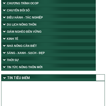
CHƯƠNG TRÌNH OCOP
CHUYỂN ĐỔI SỐ
ĐIỀU HÀNH - TÁC NGHIỆP
DU LỊCH NÔNG THÔN
GIẢM NGHÈO BỀN VỮNG
KINH TẾ
NHÀ NÔNG CẦN BIẾT
SÁNG - XANH - SẠCH - ĐẸP
THỜI SỰ
TIN TỨC NÔNG THÔN MỚI
TIN TIÊU ĐIỂM