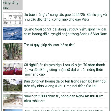
Quyết định số 16/2026/QĐ-TTg
Quy định nguyên tắc, tiêu chí, định mức phân bổ ngân sách trung
Dự báo ‘nóng’ về cung cầu gạo 2024/25: Sản lượng và
ương và tỉ lệ vốn đối ứng ngân sách của địa phương thực hiện
nhu cầu đều tăng, cơ hội nào cho gạo Việt?
Chương trình mục tiêu quốc gia xây dựng nông thôn mới, giảm
nghèo bền vững và phát triển kinh tế – xã hội vùng đồng bào dân
Quảng Ngãi có 53 loài động vật quý hiếm, gồm 14 loài
tộc thiểu số và miền núi giai đoạn 2026 – 2030
chim hoang dã được ghi nhận trong Sách Đỏ Việt Nam
1451/QĐ-UBND
Phê duyệt danh sách các xã thuộc nhóm 1, nhóm 2, nhóm 3
Tre tứ quý giúp đồi cằn ‘đẻ ra tiền’
trong xây dựng nông thôn mới giai đoạn 2026-2030 trên địa bàn
tỉnh Nghệ An
103/PTNT-NTM
Xã Nghi Diên (huyện Nghi Lộc) kỷ niệm 70 năm thành
Về việc đăng ký thực hiện Dự án liên kết theo chuỗi giá trị thuộc
lập và đón Bằng công nhận xã đạt chuẩn nông thôn
Dự án 2 – Chương trình Mục tiêu quốc gia Giảm nghèo bền vững
mới nâng cao
giai đoạn 2021-2025 được kéo dài sang năm 2026
Đàn động vật hoang dã có tên trong sách Đỏ hay ngồi
827/QĐ-BNNMT
trên cây nhìn xuống ở khu rừng nổi tiếng Gia Lai
Quyết định Ban hành Kế hoạch triển khai thực hiện Chương trình
mục tiêu quốc gia xây dựng nông thôn mới, giảm nghèo bền
Nuôi hơn 2.000 chim trĩ, nông dân Nghệ An thu trăm
vững và phát triển kinh tế – xã hội vùng đồng bào dân tộc thiểu
triệu mỗi năm
số và miền núi giai đoạn 2026-2035, giai đoạn I: Từ năm 2026
đến năm 2030