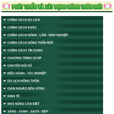
CHÍNH SÁCH DU LỊCH
CHÍNH SÁCH KHÁC
CHÍNH SÁCH NÔNG - LÂM - NGƯ NGHIỆP
CHÍNH SÁCH NÔNG THÔN MỚI
CHÍNH SÁCH TÍN DỤNG
CHƯƠNG TRÌNH OCOP
CHUYỂN ĐỔI SỐ
ĐIỀU HÀNH - TÁC NGHIỆP
DU LỊCH NÔNG THÔN
GIẢM NGHÈO BỀN VỮNG
KINH TẾ
NHÀ NÔNG CẦN BIẾT
SÁNG - XANH - SẠCH - ĐẸP