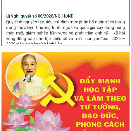
Nghị quyết số 08/2026/NQ-HĐND
Quy định nguyên tắc, tiêu chí, định mức phân bổ ngân sách trung
ương thực hiện Chương trình mục tiêu quốc gia xây dựng nông
thôn mới, giảm nghèo bền vững và phát triển kinh tế – xã hội
vùng đồng bào dân tộc thiểu số và miền núi giai đoạn 2026 –
2030 trên địa bàn tỉnh Nghệ An
Chỉ Thị số 22-CT/TU
về đẩy mạnh thực hiện Chương trình mục tiêu quốc gia xây dựng
nông thôn mới, giảm nghèo bền vững và phát triển kinh tế – xã
hội vùng đồng bào dân tộc thiểu số và miền núi giai đoạn 2026 –
2030 trên địa bàn tỉnh Nghệ An
Quyết định số 2490/QĐ-UBND
Về việc thành lập Ban Chỉ đạo Chương trình mục tiều quốc gia xây
dựng nông thôn mới, giảm nghèo bền vững và phát triển kinh tế –
xã hội vùng đồng bào dân tộc thiểu số và miền núi giai đoạn 2026
-2030 tỉnh Nghệ An
Thông tư Số 23/2026/TT-BNNMT
Thông tư Hướng dẫn thực hiện một số nội dung Chương trình
mục tiêu quốc gia xây dựng nông thôn mới, giảm nghèo bền
vững và phát triển kinh tế – xã hội vùng đồng bào dân tộc thiểu