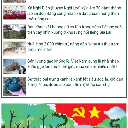
Về việc đăng ký thực hiện Dự án liên kết theo chuỗi giá trị thuộc
Xã Nghi Diên (huyện Nghi Lộc) kỷ niệm 70 năm thành
Dự án 2 – Chương trình Mục tiêu quốc gia Giảm nghèo bền vững
lập và đón Bằng công nhận xã đạt chuẩn nông thôn
giai đoạn 2021-2025 được kéo dài sang năm 2026
mới nâng cao
827/QĐ-BNNMT
Đàn động vật hoang dã có tên trong sách Đỏ hay ngồi
Quyết định Ban hành Kế hoạch triển khai thực hiện Chương trình
trên cây nhìn xuống ở khu rừng nổi tiếng Gia Lai
mục tiêu quốc gia xây dựng nông thôn mới, giảm nghèo bền
vững và phát triển kinh tế – xã hội vùng đồng bào dân tộc thiểu
Nuôi hơn 2.000 chim trĩ, nông dân Nghệ An thu trăm
số và miền núi giai đoạn 2026-2035, giai đoạn I: Từ năm 2026
triệu mỗi năm
đến năm 2030
14/2026/TT-BNNMT
Bán lượng gạo khổng lồ, Việt Nam cũng là nhà nhập
Hướng dẫn thực hiện một số nội dung tiêu chí, điều kiện thuộc Bộ
khẩu gạo lớn thứ 2 thế giới, mua của ai nhiều nhất?
tiêu chí quốc gia về nông thôn mới giai đoạn 2026 – 2030 thuộc
phạm vi quản lý nhà nước của Bộ Nông nghiệp và Môi trường
Sự thật loại trứng xanh lè xanh lét siêu độc, lạ, giá gần
1 triệu/quả, được rao bán rầm rộ khắp các chợ
417/QĐ-BNNMT
Phê duyệt Chương trình mục tiêu quốc gia xây dựng nông thôn
mới, giảm nghèo bền vững và phát triển kinh tế – xã hội vùng
đồng bào dân tộc thiểu số và miền núi giai đoạn 2026-2035, giai
đoạn I: Từ năm 2026 đến năm 2030
Nghị quyết số 08/2026/NQ-HĐND
Quy định nguyên tắc, tiêu chí, định mức phân bổ ngân sách trung