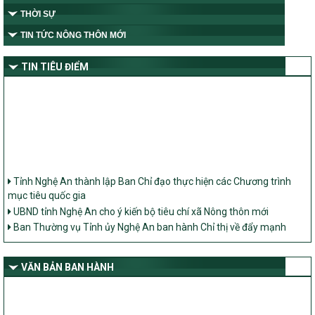
THỜI SỰ
TIN TỨC NÔNG THÔN MỚI
TIN TIÊU ĐIỂM
Tỉnh Nghệ An thành lập Ban Chỉ đạo thực hiện các Chương trình
mục tiêu quốc gia
UBND tỉnh Nghệ An cho ý kiến bộ tiêu chí xã Nông thôn mới
Ban Thường vụ Tỉnh ủy Nghệ An ban hành Chỉ thị về đẩy mạnh
thực hiện Chương trình mục tiêu quốc gia xây dựng nông thôn mới,
giảm nghèo bền vững và phát triển kinh tế – xã hội vùng đồng bào
dân tộc thiểu số và miền núi giai đoạn 2026 – 2030 trên địa bàn tỉnh
VĂN BẢN BAN HÀNH
Nghệ An
Bộ Dân tộc và Tôn giáo làm việc với UBND tỉnh về tình hình thực
hiện các Chương trình mục tiêu quốc gia trên địa bàn