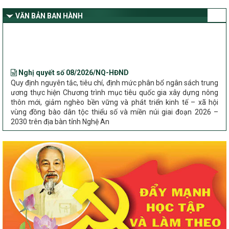
dân tộc thiểu số và miền núi giai đoạn 2026 – 2030 trên địa bàn tỉnh
VĂN BẢN BAN HÀNH
Nghệ An
Bộ Dân tộc và Tôn giáo làm việc với UBND tỉnh về tình hình thực
hiện các Chương trình mục tiêu quốc gia trên địa bàn
Nghị quyết số 08/2026/NQ-HĐND
Quy định nguyên tắc, tiêu chí, định mức phân bổ ngân sách trung
ương thực hiện Chương trình mục tiêu quốc gia xây dựng nông
thôn mới, giảm nghèo bền vững và phát triển kinh tế – xã hội
vùng đồng bào dân tộc thiểu số và miền núi giai đoạn 2026 –
2030 trên địa bàn tỉnh Nghệ An
Chỉ Thị số 22-CT/TU
về đẩy mạnh thực hiện Chương trình mục tiêu quốc gia xây dựng
nông thôn mới, giảm nghèo bền vững và phát triển kinh tế – xã
hội vùng đồng bào dân tộc thiểu số và miền núi giai đoạn 2026 –
2030 trên địa bàn tỉnh Nghệ An
Quyết định số 2490/QĐ-UBND
Về việc thành lập Ban Chỉ đạo Chương trình mục tiều quốc gia xây
dựng nông thôn mới, giảm nghèo bền vững và phát triển kinh tế –
xã hội vùng đồng bào dân tộc thiểu số và miền núi giai đoạn 2026
-2030 tỉnh Nghệ An