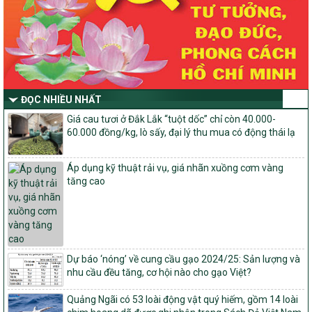
Thông tư Số 23/2026/TT-BNNMT
Thông tư Hướng dẫn thực hiện một số nội dung Chương trình
mục tiêu quốc gia xây dựng nông thôn mới, giảm nghèo bền
vững và phát triển kinh tế – xã hội vùng đồng bào dân tộc thiểu
số và miền núi giai đoạn 2026-2030 thuộc phạm vi quản lý nhà
nước của Bộ Nông nghiệp và Môi trường
Quyết định số: 26/2026/QĐ-TTg
ĐỌC NHIỀU NHẤT
Quyết định ban hành Bộ tiêu chí và quy trình đánh giá, phân hạng
Giá cau tươi ở Đắk Lắk “tuột dốc” chỉ còn 40.000-
sản phẩm Mỗi xã một sản phẩm
60.000 đồng/kg, lò sấy, đại lý thu mua có động thái lạ
số: 19/2026/QĐ-TTg
Quy định điều kiện, trình tự, thủ tục, hồ sơ xét, công nhận, công bố
Áp dụng kỹ thuật rải vụ, giá nhãn xuồng cơm vàng
và thu hồi quyết định công nhận xã đạt chuẩn nông thôn mới, xã
tăng cao
đạt nông thôn mới hiện đại và tỉnh, thành phố hoàn thành nhiệm
vụ xây dựng nông thôn mới giai đoạn 2026 – 2030
Quyết định số 16/2026/QĐ-TTg
Quy định nguyên tắc, tiêu chí, định mức phân bổ ngân sách trung
ương và tỉ lệ vốn đối ứng ngân sách của địa phương thực hiện
Chương trình mục tiêu quốc gia xây dựng nông thôn mới, giảm
Dự báo ‘nóng’ về cung cầu gạo 2024/25: Sản lượng và
nghèo bền vững và phát triển kinh tế – xã hội vùng đồng bào dân
nhu cầu đều tăng, cơ hội nào cho gạo Việt?
tộc thiểu số và miền núi giai đoạn 2026 – 2030
Quảng Ngãi có 53 loài động vật quý hiếm, gồm 14 loài
1451/QĐ-UBND