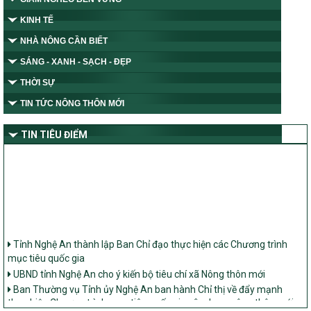
KINH TẾ
NHÀ NÔNG CẦN BIẾT
SÁNG - XANH - SẠCH - ĐẸP
THỜI SỰ
TIN TỨC NÔNG THÔN MỚI
TIN TIÊU ĐIỂM
Tỉnh Nghệ An thành lập Ban Chỉ đạo thực hiện các Chương trình
mục tiêu quốc gia
UBND tỉnh Nghệ An cho ý kiến bộ tiêu chí xã Nông thôn mới
Ban Thường vụ Tỉnh ủy Nghệ An ban hành Chỉ thị về đẩy mạnh
thực hiện Chương trình mục tiêu quốc gia xây dựng nông thôn mới,
giảm nghèo bền vững và phát triển kinh tế – xã hội vùng đồng bào