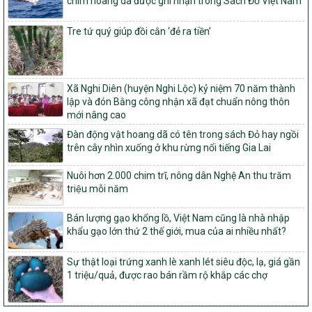
chim hoang dã được ghi nhận trong Sách Đỏ Việt Nam
Phê duyệt danh sách các xã thuộc nhóm 1, nhóm 2, nhóm 3
trong xây dựng nông thôn mới giai đoạn 2026-2030 trên địa bàn
Tre tứ quý giúp đồi cằn ‘đẻ ra tiền’
tỉnh Nghệ An
103/PTNT-NTM
Về việc đăng ký thực hiện Dự án liên kết theo chuỗi giá trị thuộc
Dự án 2 – Chương trình Mục tiêu quốc gia Giảm nghèo bền vững
Xã Nghi Diên (huyện Nghi Lộc) kỷ niệm 70 năm thành
giai đoạn 2021-2025 được kéo dài sang năm 2026
lập và đón Bằng công nhận xã đạt chuẩn nông thôn
mới nâng cao
827/QĐ-BNNMT
Quyết định Ban hành Kế hoạch triển khai thực hiện Chương trình
Đàn động vật hoang dã có tên trong sách Đỏ hay ngồi
mục tiêu quốc gia xây dựng nông thôn mới, giảm nghèo bền
trên cây nhìn xuống ở khu rừng nổi tiếng Gia Lai
vững và phát triển kinh tế – xã hội vùng đồng bào dân tộc thiểu
số và miền núi giai đoạn 2026-2035, giai đoạn I: Từ năm 2026
Nuôi hơn 2.000 chim trĩ, nông dân Nghệ An thu trăm
đến năm 2030
triệu mỗi năm
14/2026/TT-BNNMT
Hướng dẫn thực hiện một số nội dung tiêu chí, điều kiện thuộc Bộ
Bán lượng gạo khổng lồ, Việt Nam cũng là nhà nhập
tiêu chí quốc gia về nông thôn mới giai đoạn 2026 – 2030 thuộc
khẩu gạo lớn thứ 2 thế giới, mua của ai nhiều nhất?
phạm vi quản lý nhà nước của Bộ Nông nghiệp và Môi trường
Sự thật loại trứng xanh lè xanh lét siêu độc, lạ, giá gần
417/QĐ-BNNMT
1 triệu/quả, được rao bán rầm rộ khắp các chợ
Phê duyệt Chương trình mục tiêu quốc gia xây dựng nông thôn
mới, giảm nghèo bền vững và phát triển kinh tế – xã hội vùng
đồng bào dân tộc thiểu số và miền núi giai đoạn 2026-2035, giai