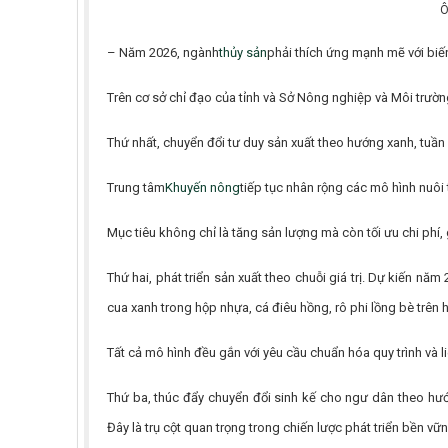
Ô
– Năm 2026, ngành
thủy sản
phải thích ứng mạnh mẽ với biến
Trên cơ sở chỉ đạo của tỉnh và Sở Nông nghiệp và Môi trườ
Thứ nhất, chuyển đổi tư duy sản xuất theo hướng xanh, tuần
Trung tâm
Khuyến nông
tiếp tục nhân rộng các mô hình nuôi 
Mục tiêu không chỉ là tăng sản lượng mà còn tối ưu chi phí,
Thứ hai, phát triển sản xuất theo chuỗi giá trị. Dự kiến n
cua xanh trong hộp nhựa, cá điêu hồng, rô phi lồng bè trên 
Tất cả mô hình đều gắn với yêu cầu chuẩn hóa quy trình và li
Thứ ba, thúc đẩy chuyển đổi sinh kế cho ngư dân theo hướng
Đây là trụ cột quan trọng trong chiến lược phát triển bền v