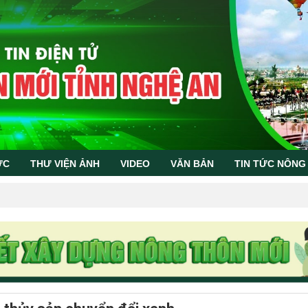
ỨC
THƯ VIỆN ẢNH
VIDEO
VĂN BẢN
TIN TỨC NÔNG