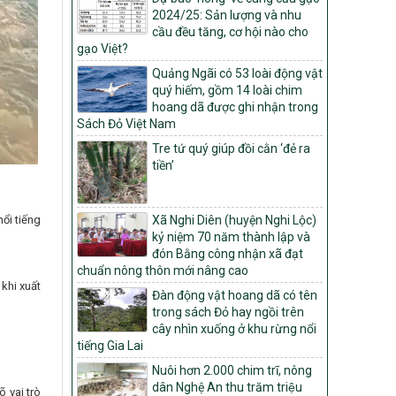
2024/25: Sản lượng và nhu
Quyết định số: 26/2026/QĐ-TTg
cầu đều tăng, cơ hội nào cho
Quyết định ban hành Bộ tiêu chí và quy
gạo Việt?
trình đánh giá, phân hạng sản phẩm Mỗi
Quảng Ngãi có 53 loài động vật
xã một sản phẩm
quý hiếm, gồm 14 loài chim
số: 19/2026/QĐ-TTg
hoang dã được ghi nhận trong
Quy định điều kiện, trình tự, thủ tục, hồ sơ
Sách Đỏ Việt Nam
xét, công nhận, công bố và thu hồi quyết
Tre tứ quý giúp đồi cằn ‘đẻ ra
định công nhận xã đạt chuẩn nông thôn
tiền’
mới, xã đạt nông thôn mới hiện đại và
tỉnh, thành phố hoàn thành nhiệm vụ xây
dựng nông thôn mới giai đoạn 2026 –
ổi tiếng
Xã Nghi Diên (huyện Nghi Lộc)
2030
kỷ niệm 70 năm thành lập và
Quyết định số 16/2026/QĐ-TTg
đón Bằng công nhận xã đạt
Quy định nguyên tắc, tiêu chí, định mức
chuẩn nông thôn mới nâng cao
phân bổ ngân sách trung ương và tỉ lệ
khi xuất
Đàn động vật hoang dã có tên
vốn đối ứng ngân sách của địa phương
trong sách Đỏ hay ngồi trên
thực hiện Chương trình mục tiêu quốc gia
cây nhìn xuống ở khu rừng nổi
xây dựng nông thôn mới, giảm nghèo
tiếng Gia Lai
bền vững và phát triển kinh tế – xã hội
vùng đồng bào dân tộc thiểu số và miền
Nuôi hơn 2.000 chim trĩ, nông
núi giai đoạn 2026 – 2030
dân Nghệ An thu trăm triệu
 vai trò