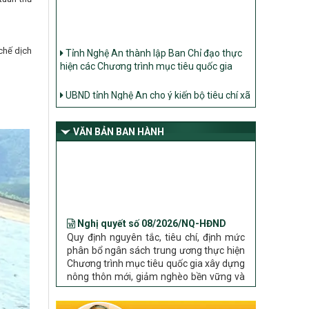
Tỉnh Nghệ An thành lập Ban Chỉ đạo thực
chế dịch
hiện các Chương trình mục tiêu quốc gia
UBND tỉnh Nghệ An cho ý kiến bộ tiêu chí xã
Nông thôn mới
Ban Thường vụ Tỉnh ủy Nghệ An ban hành
Chỉ thị về đẩy mạnh thực hiện Chương trình
VĂN BẢN BAN HÀNH
mục tiêu quốc gia xây dựng nông thôn mới,
giảm nghèo bền vững và phát triển kinh tế –
xã hội vùng đồng bào dân tộc thiểu số và
miền núi giai đoạn 2026 – 2030 trên địa bàn
tỉnh Nghệ An
Nghị quyết số 08/2026/NQ-HĐND
Bộ Dân tộc và Tôn giáo làm việc với UBND
Quy định nguyên tắc, tiêu chí, định mức
tỉnh về tình hình thực hiện các Chương trình
phân bổ ngân sách trung ương thực hiện
mục tiêu quốc gia trên địa bàn
Chương trình mục tiêu quốc gia xây dựng
nông thôn mới, giảm nghèo bền vững và
phát triển kinh tế – xã hội vùng đồng bào
dân tộc thiểu số và miền núi giai đoạn
2026 – 2030 trên địa bàn tỉnh Nghệ An