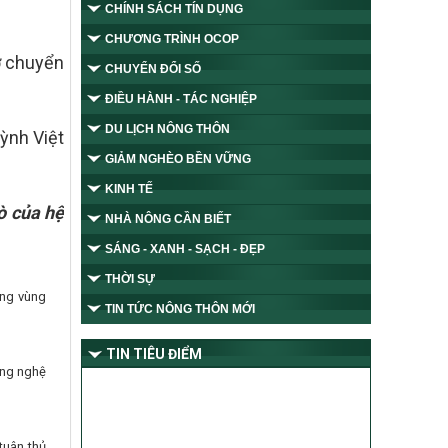
CHÍNH SÁCH TÍN DỤNG
CHƯƠNG TRÌNH OCOP
ở chuyển
CHUYỂN ĐỔI SỐ
ĐIỀU HÀNH - TÁC NGHIỆP
DU LỊCH NÔNG THÔN
ỳnh Việt
GIẢM NGHÈO BỀN VỮNG
KINH TẾ
ò của hệ
NHÀ NÔNG CẦN BIẾT
SÁNG - XANH - SẠCH - ĐẸP
THỜI SỰ
ừng vùng
TIN TỨC NÔNG THÔN MỚI
TIN TIÊU ĐIỂM
ông nghệ
tuân thủ