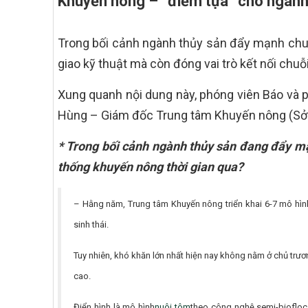
Khuyến nông – “điểm tựa” cho ngành
Trong bối cảnh ngành thủy sản đẩy mạnh chuy
giao kỹ thuật mà còn đóng vai trò kết nối chuỗ
Xung quanh nội dung này, phóng viên Báo và p
Hùng – Giám đốc Trung tâm Khuyến nông (Sở 
* Trong bối cảnh ngành thủy sản đang đẩy mạ
thống khuyến nông thời gian qua?
– Hằng năm, Trung tâm Khuyến nông triển khai 6-7 mô hình 
sinh thái.
Tuy nhiên, khó khăn lớn nhất hiện nay không nằm ở chủ trư
cao.
Điển hình là mô hình
nuôi tôm
theo công nghệ semi-biofloc.