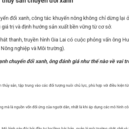
 thủy sản chuyển đổi xanh
ển đổi xanh, công tác khuyến nông không chỉ dừng lại 
i giá trị và định hướng sản xuất bền vững từ cơ sở.
hát thanh, truyền hình Gia Lai có cuộc phỏng vấn ông Hu
Nông nghiệp và Môi trường).
nh chuyển đổi xanh, ông đánh giá như thế nào về vai tr
thủy sản, tập trung vào các đối tượng nuôi chủ lực, phù hợp với điều kiện t
ơng mà là nguồn vốn đối ứng của người dân, nhất là khi áp dụng các mô hình c
 Mô hình này đòi hỏi đầu tư hạ tầng bài bản, quản lý môi trường chặt chẽ và 