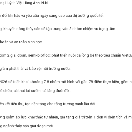
ng Huỳnh Việt Hùng.
Ảnh: N.N
 đổi khí hậu và yêu cầu ngày càng cao của thị trường quốc tế.
ng, khuyến nông thủy sản sẽ tập trung vào 3 nhóm nhiệm vụ trọng tâm.
 hoàn và an toàn sinh học.
tôm 2 giai đoạn, semi-biofloc; phát triển nuôi cá lồng bè theo tiêu chuẩn VietG
 giảm phát thải và bảo vệ môi trường nước.
ăm 2026 sẽ triển khai khoảng 7-8 nhóm mô hình với gần 78 điểm thực hiện, gồm n
hồ chứa, cá thát lát cườm, cá lăng đuôi đỏ…
ên kết tiêu thụ, tạo nền tảng cho tăng trưởng xanh lâu dài.
 giảm áp lực khai thác tự nhiên, gia tăng giá trị trên 1 đơn vị diện tích và m
ững ngành thủy sản giai đoạn mới.