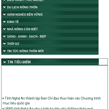
DU LỊCH NÔNG THÔN
GIẢM NGHÈO BỀN VỮNG
KINH TẾ
NHÀ NÔNG CẦN BIẾT
SÁNG - XANH - SẠCH - ĐẸP
THỜI SỰ
TIN TỨC NÔNG THÔN MỚI
TIN TIÊU ĐIỂM
Tỉnh Nghệ An thành lập Ban Chỉ đạo thực hiện các Chương trình
mục tiêu quốc gia
UBND tỉnh Nghệ An cho ý kiến bộ tiêu chí xã Nông thôn mới
Ban Thường vụ Tỉnh ủy Nghệ An ban hành Chỉ thị về đẩy mạnh