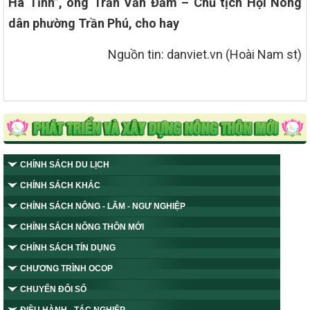
Hà Tĩnh”, ông Trần Văn Đảm – Chủ tịch Hội Nông
dân phường Trần Phú, cho hay
Nguồn tin: danviet.vn (Hoài Nam st)
CHÍNH SÁCH DU LỊCH
CHÍNH SÁCH KHÁC
CHÍNH SÁCH NÔNG - LÂM - NGƯ NGHIỆP
CHÍNH SÁCH NÔNG THÔN MỚI
CHÍNH SÁCH TÍN DỤNG
CHƯƠNG TRÌNH OCOP
CHUYỂN ĐỔI SỐ
ĐIỀU HÀNH - TÁC NGHIỆP