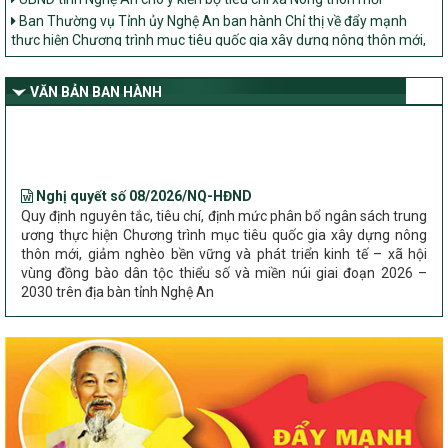
thực hiện Chương trình mục tiêu quốc gia xây dựng nông thôn mới,
giảm nghèo bền vững và phát triển kinh tế – xã hội vùng đồng bào
dân tộc thiểu số và miền núi giai đoạn 2026 – 2030 trên địa bàn tỉnh
Nghệ An
VĂN BẢN BAN HÀNH
Bộ Dân tộc và Tôn giáo làm việc với UBND tỉnh về tình hình thực
hiện các Chương trình mục tiêu quốc gia trên địa bàn
Nghị quyết số 08/2026/NQ-HĐND
Quy định nguyên tắc, tiêu chí, định mức phân bổ ngân sách trung
ương thực hiện Chương trình mục tiêu quốc gia xây dựng nông
thôn mới, giảm nghèo bền vững và phát triển kinh tế – xã hội
vùng đồng bào dân tộc thiểu số và miền núi giai đoạn 2026 –
2030 trên địa bàn tỉnh Nghệ An
Chỉ Thị số 22-CT/TU
về đẩy mạnh thực hiện Chương trình mục tiêu quốc gia xây dựng
nông thôn mới, giảm nghèo bền vững và phát triển kinh tế – xã
hội vùng đồng bào dân tộc thiểu số và miền núi giai đoạn 2026 –
2030 trên địa bàn tỉnh Nghệ An
Quyết định số 2490/QĐ-UBND
Về việc thành lập Ban Chỉ đạo Chương trình mục tiều quốc gia xây
dựng nông thôn mới, giảm nghèo bền vững và phát triển kinh tế –
xã hội vùng đồng bào dân tộc thiểu số và miền núi giai đoạn 2026