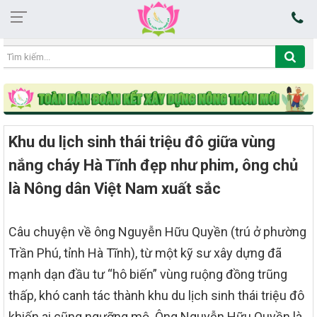
14:37:54 06/08/2026
Khu du lịch sinh thái triệu đô giữa vùng
nắng cháy Hà Tĩnh đẹp như phim, ông chủ
là Nông dân Việt Nam xuất sắc
Câu chuyện về ông Nguyễn Hữu Quyền (trú ở phường
Trần Phú, tỉnh Hà Tĩnh), từ một kỹ sư xây dựng đã
mạnh dạn đầu tư “hô biến” vùng ruộng đồng trũng
thấp, khó canh tác thành khu du lịch sinh thái triệu đô
khiến ai cũng ngưỡng mộ. Ông Nguyễn Hữu Quyền là