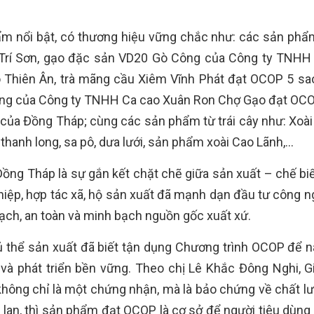
m nổi bật, có thương hiệu vững chắc như: các sản phẩ
Trí Sơn, gạo đặc sản VD20 Gò Công của Công ty TNH
 Thiên Ân, trà mãng cầu Xiêm Vĩnh Phát đạt OCOP 5 sao
rang của Công ty TNHH Ca cao Xuân Ron Chợ Gạo đạt OCO
của Đồng Tháp; cùng các sản phẩm từ trái cây như: Xoài
thanh long, sa pô, dưa lưới, sản phẩm xoài Cao Lãnh,…
ồng Tháp là sự gắn kết chặt chẽ giữa sản xuất – chế biế
ghiệp, hợp tác xã, hộ sản xuất đã mạnh dạn đầu tư công n
sạch, an toàn và minh bạch nguồn gốc xuất xứ.
ủ thể sản xuất đã biết tận dụng Chương trình OCOP để 
 và phát triển bền vững. Theo chị Lê Khắc Đông Nghi, 
hông chỉ là một chứng nhận, mà là bảo chứng về chất l
n lan, thì sản phẩm đạt OCOP là cơ sở để người tiêu dùng