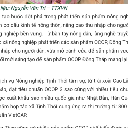
liệu: Nguyễn Văn Trí – TTXVN
 tạo bước đột phá trong phát triển sản phẩm nông ng
 cơ cấu kinh tế nông thôn, nâng cao thu nhập cho ngườ
g nghiệp bền vững. Từ bàn tay nông dân, làng nghề truy
tác xã nông nghiệp phát triển các sản phẩm OCOP, Đồng T
 nhập cho người dân, vừa mở cánh cửa để sẵn phẩm vươ
âm đổi mới sáng tạo để sản phẩm OCOP Đồng Tháp mang lại
h vụ Nông nghiệp Tịnh Thới tâm sự, từ trái xoài Cao Lã
háp, đạt tiêu chuẩn OCOP 3 sao cùng với nhiều tiêu ch
ược xuất khẩu sao nhiều quốc gia như Nhật Bản, Hàn Q
năm hợp tác xã Tịnh Thới cung ứng ra thị trường từ 300
uẩn VietGAP.
 Đồng Tháp cũng có nhiều sản phẩm OCOP chế biến được x