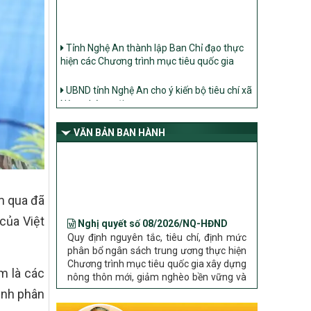
Tỉnh Nghệ An thành lập Ban Chỉ đạo thực
hiện các Chương trình mục tiêu quốc gia
UBND tỉnh Nghệ An cho ý kiến bộ tiêu chí xã
Nông thôn mới
Ban Thường vụ Tỉnh ủy Nghệ An ban hành
Chỉ thị về đẩy mạnh thực hiện Chương trình
mục tiêu quốc gia xây dựng nông thôn mới,
VĂN BẢN BAN HÀNH
giảm nghèo bền vững và phát triển kinh tế –
xã hội vùng đồng bào dân tộc thiểu số và
miền núi giai đoạn 2026 – 2030 trên địa bàn
tỉnh Nghệ An
Nghị quyết số 08/2026/NQ-HĐND
m qua đã
Bộ Dân tộc và Tôn giáo làm việc với UBND
Quy định nguyên tắc, tiêu chí, định mức
tỉnh về tình hình thực hiện các Chương trình
của Việt
phân bổ ngân sách trung ương thực hiện
mục tiêu quốc gia trên địa bàn
Chương trình mục tiêu quốc gia xây dựng
nông thôn mới, giảm nghèo bền vững và
phát triển kinh tế – xã hội vùng đồng bào
m là các
dân tộc thiểu số và miền núi giai đoạn
2026 – 2030 trên địa bàn tỉnh Nghệ An
ênh phân
Chỉ Thị số 22-CT/TU