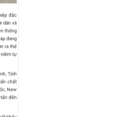
giảm nghèo bền vững và phát triển kinh
tế – xã hội vùng đồng bào dân tộc thiểu
số và miền núi giai đoạn 2026 – 2030
hiệp đặc
trên địa bàn tỉnh Nghệ An
i dân và
Quyết định số 2490/QĐ-UBND
ền thống
Về việc thành lập Ban Chỉ đạo Chương
trình mục tiều quốc gia xây dựng nông
háp đang
thôn mới, giảm nghèo bền vững và phát
n ra thế
triển kinh tế – xã hội vùng đồng bào dân
tộc thiểu số và miền núi giai đoạn 2026
 niềm tự
-2030 tỉnh Nghệ An
Thông tư Số 23/2026/TT-BNNMT
Thông tư Hướng dẫn thực hiện một số
nh, Tịnh
nội dung Chương trình mục tiêu quốc gia
xây dựng nông thôn mới, giảm nghèo
uẩn chất
bền vững và phát triển kinh tế – xã hội
uốc, New
vùng đồng bào dân tộc thiểu số và miền
núi giai đoạn 2026-2030 thuộc phạm vi
 tấn đến
quản lý nhà nước của Bộ Nông nghiệp và
Môi trường
Quyết định số: 26/2026/QĐ-TTg
uất khẩu