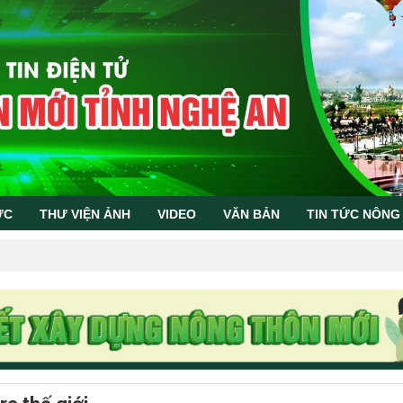
ỨC
THƯ VIỆN ẢNH
VIDEO
VĂN BẢN
TIN TỨC NÔNG