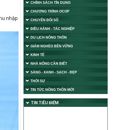
CHÍNH SÁCH TÍN DỤNG
CHƯƠNG TRÌNH OCOP
thu nhập
CHUYỂN ĐỔI SỐ
ĐIỀU HÀNH - TÁC NGHIỆP
DU LỊCH NÔNG THÔN
GIẢM NGHÈO BỀN VỮNG
KINH TẾ
NHÀ NÔNG CẦN BIẾT
SÁNG - XANH - SẠCH - ĐẸP
THỜI SỰ
TIN TỨC NÔNG THÔN MỚI
TIN TIÊU ĐIỂM