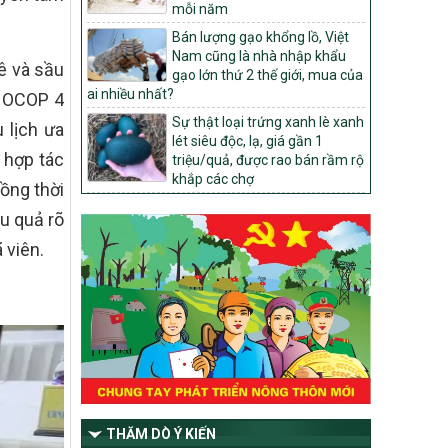
mỗi năm
1451/QĐ-UBND
Phê duyệt danh sách các xã thuộc nhóm
Bán lượng gạo khổng lồ, Việt
1, nhóm 2, nhóm 3 trong xây dựng nông
Nam cũng là nhà nhập khẩu
ê và sầu
thôn mới giai đoạn 2026-2030 trên địa
gạo lớn thứ 2 thế giới, mua của
bàn tỉnh Nghệ An
ai nhiều nhất?
t OCOP 4
103/PTNT-NTM
Sự thật loại trứng xanh lè xanh
 lịch ưa
Về việc đăng ký thực hiện Dự án liên kết
lét siêu độc, lạ, giá gần 1
 hợp tác
theo chuỗi giá trị thuộc Dự án 2 –
triệu/quả, được rao bán rầm rộ
Chương trình Mục tiêu quốc gia Giảm
khắp các chợ
ồng thời
nghèo bền vững giai đoạn 2021-2025
được kéo dài sang năm 2026
ệu quả rõ
827/QĐ-BNNMT
 viên.
Quyết định Ban hành Kế hoạch triển khai
thực hiện Chương trình mục tiêu quốc gia
xây dựng nông thôn mới, giảm nghèo
bền vững và phát triển kinh tế – xã hội
vùng đồng bào dân tộc thiểu số và miền
núi giai đoạn 2026-2035, giai đoạn I: Từ
năm 2026 đến năm 2030
14/2026/TT-BNNMT
Hướng dẫn thực hiện một số nội dung
THĂM DÒ Ý KIẾN
tiêu chí, điều kiện thuộc Bộ tiêu chí quốc