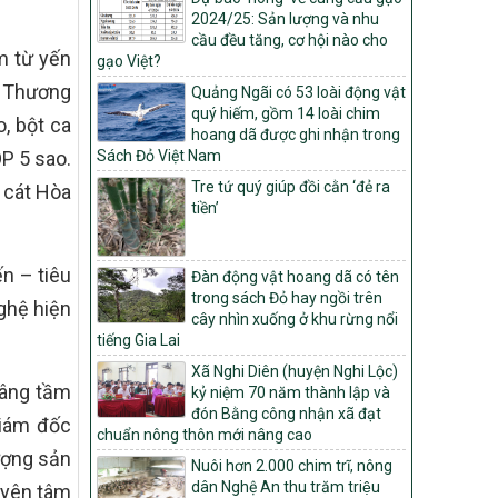
2024/25: Sản lượng và nhu
Quyết định số: 26/2026/QĐ-TTg
cầu đều tăng, cơ hội nào cho
Quyết định ban hành Bộ tiêu chí và quy
m từ yến
gạo Việt?
trình đánh giá, phân hạng sản phẩm Mỗi
H Thương
xã một sản phẩm
Quảng Ngãi có 53 loài động vật
quý hiếm, gồm 14 loài chim
, bột ca
số: 19/2026/QĐ-TTg
hoang dã được ghi nhận trong
Quy định điều kiện, trình tự, thủ tục, hồ sơ
P 5 sao.
Sách Đỏ Việt Nam
xét, công nhận, công bố và thu hồi quyết
Tre tứ quý giúp đồi cằn ‘đẻ ra
 cát Hòa
định công nhận xã đạt chuẩn nông thôn
tiền’
mới, xã đạt nông thôn mới hiện đại và
tỉnh, thành phố hoàn thành nhiệm vụ xây
dựng nông thôn mới giai đoạn 2026 –
n – tiêu
2030
Đàn động vật hoang dã có tên
trong sách Đỏ hay ngồi trên
ghệ hiện
Quyết định số 16/2026/QĐ-TTg
cây nhìn xuống ở khu rừng nổi
Quy định nguyên tắc, tiêu chí, định mức
tiếng Gia Lai
phân bổ ngân sách trung ương và tỉ lệ
Xã Nghi Diên (huyện Nghi Lộc)
vốn đối ứng ngân sách của địa phương
nâng tầm
kỷ niệm 70 năm thành lập và
thực hiện Chương trình mục tiêu quốc gia
đón Bằng công nhận xã đạt
xây dựng nông thôn mới, giảm nghèo
Giám đốc
chuẩn nông thôn mới nâng cao
bền vững và phát triển kinh tế – xã hội
ượng sản
vùng đồng bào dân tộc thiểu số và miền
Nuôi hơn 2.000 chim trĩ, nông
núi giai đoạn 2026 – 2030
dân Nghệ An thu trăm triệu
 yên tâm