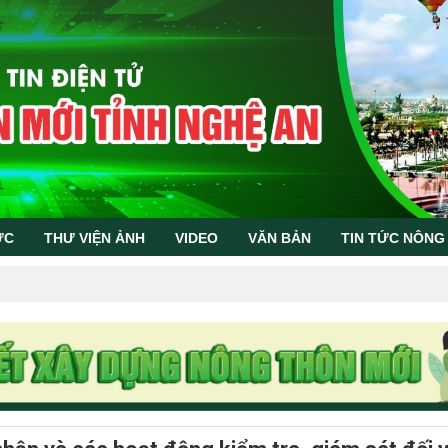
ỨC
THƯ VIỆN ẢNH
VIDEO
VĂN BẢN
TIN TỨC NÔNG