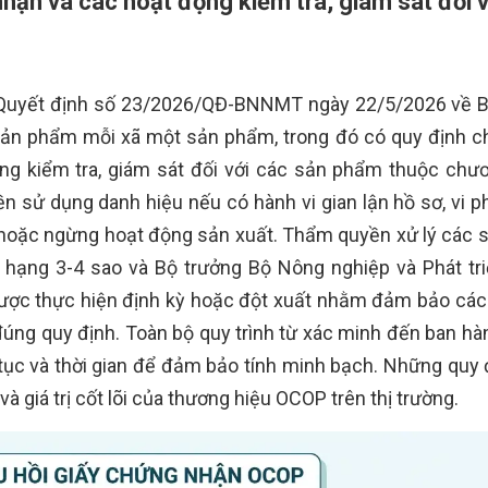
nhận và các hoạt động kiểm tra, giám sát đối 
 Quyết định số 23/2026/QĐ-BNNMT ngày 22/5/2026 về 
 sản phẩm mỗi xã một sản phẩm, trong đó có quy định chi
ng kiểm tra, giám sát đối với các sản phẩm thuộc chươ
n sử dụng danh hiệu nếu có hành vi gian lận hồ sơ, vi 
 hoặc ngừng hoạt động sản xuất. Thẩm quyền xử lý các 
i hạng 3-4 sao và Bộ trưởng Bộ Nông nghiệp và Phát tr
được thực hiện định kỳ hoặc đột xuất nhằm đảm bảo các
 đúng quy định. Toàn bộ quy trình từ xác minh đến ban hà
tục và thời gian để đảm bảo tính minh bạch. Những quy 
và giá trị cốt lõi của thương hiệu OCOP trên thị trường.