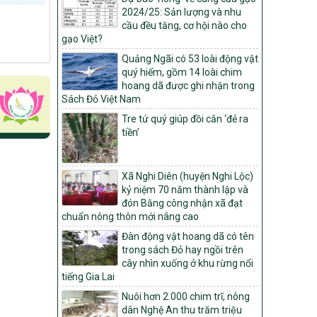
Môi trường
2024/25: Sản lượng và nhu
cầu đều tăng, cơ hội nào cho
Quyết định số: 26/2026/QĐ-TTg
gạo Việt?
Quyết định ban hành Bộ tiêu chí và quy
Quảng Ngãi có 53 loài động vật
trình đánh giá, phân hạng sản phẩm Mỗi
quý hiếm, gồm 14 loài chim
xã một sản phẩm
hoang dã được ghi nhận trong
số: 19/2026/QĐ-TTg
Sách Đỏ Việt Nam
Quy định điều kiện, trình tự, thủ tục, hồ sơ
Tre tứ quý giúp đồi cằn ‘đẻ ra
xét, công nhận, công bố và thu hồi quyết
tiền’
định công nhận xã đạt chuẩn nông thôn
mới, xã đạt nông thôn mới hiện đại và
tỉnh, thành phố hoàn thành nhiệm vụ xây
dựng nông thôn mới giai đoạn 2026 –
Xã Nghi Diên (huyện Nghi Lộc)
2030
kỷ niệm 70 năm thành lập và
đón Bằng công nhận xã đạt
Quyết định số 16/2026/QĐ-TTg
chuẩn nông thôn mới nâng cao
Quy định nguyên tắc, tiêu chí, định mức
Đàn động vật hoang dã có tên
phân bổ ngân sách trung ương và tỉ lệ
trong sách Đỏ hay ngồi trên
vốn đối ứng ngân sách của địa phương
cây nhìn xuống ở khu rừng nổi
thực hiện Chương trình mục tiêu quốc gia
tiếng Gia Lai
xây dựng nông thôn mới, giảm nghèo
bền vững và phát triển kinh tế – xã hội
Nuôi hơn 2.000 chim trĩ, nông
vùng đồng bào dân tộc thiểu số và miền
dân Nghệ An thu trăm triệu