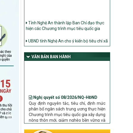
Tỉnh Nghệ An thành lập Ban Chỉ đạo thực
hiện các Chương trình mục tiêu quốc gia
UBND tỉnh Nghệ An cho ý kiến bộ tiêu chí xã
Nông thôn mới
Ban Thường vụ Tỉnh ủy Nghệ An ban hành
Chỉ thị về đẩy mạnh thực hiện Chương trình
VĂN BẢN BAN HÀNH
mục tiêu quốc gia xây dựng nông thôn mới,
giảm nghèo bền vững và phát triển kinh tế –
xã hội vùng đồng bào dân tộc thiểu số và
miền núi giai đoạn 2026 – 2030 trên địa bàn
tỉnh Nghệ An
Nghị quyết số 08/2026/NQ-HĐND
Bộ Dân tộc và Tôn giáo làm việc với UBND
tỉnh về tình hình thực hiện các Chương trình
Quy định nguyên tắc, tiêu chí, định mức
phân bổ ngân sách trung ương thực hiện
mục tiêu quốc gia trên địa bàn
Chương trình mục tiêu quốc gia xây dựng
nông thôn mới, giảm nghèo bền vững và
phát triển kinh tế – xã hội vùng đồng bào
dân tộc thiểu số và miền núi giai đoạn
2026 – 2030 trên địa bàn tỉnh Nghệ An