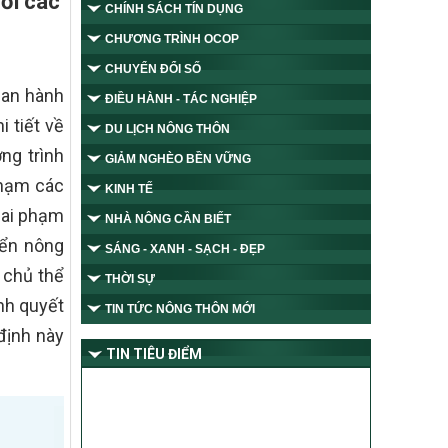
với các
CHÍNH SÁCH TÍN DỤNG
CHƯƠNG TRÌNH OCOP
CHUYỂN ĐỔI SỐ
Ban hành
ĐIỀU HÀNH - TÁC NGHIỆP
 tiết về
DU LỊCH NÔNG THÔN
ng trình
GIẢM NGHÈO BỀN VỮNG
phạm các
KINH TẾ
sai phạm
NHÀ NÔNG CẦN BIẾT
iển nông
SÁNG - XANH - SẠCH - ĐẸP
 chủ thể
THỜI SỰ
nh quyết
TIN TỨC NÔNG THÔN MỚI
định này
TIN TIÊU ĐIỂM