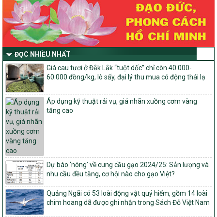
mục tiêu quốc gia xây dựng nông thôn mới, giảm nghèo bền
vững và phát triển kinh tế – xã hội vùng đồng bào dân tộc thiểu
số và miền núi giai đoạn 2026-2030 thuộc phạm vi quản lý nhà
nước của Bộ Nông nghiệp và Môi trường
Quyết định số: 26/2026/QĐ-TTg
ĐỌC NHIỀU NHẤT
Quyết định ban hành Bộ tiêu chí và quy trình đánh giá, phân hạng
Giá cau tươi ở Đắk Lắk “tuột dốc” chỉ còn 40.000-
sản phẩm Mỗi xã một sản phẩm
60.000 đồng/kg, lò sấy, đại lý thu mua có động thái lạ
số: 19/2026/QĐ-TTg
Quy định điều kiện, trình tự, thủ tục, hồ sơ xét, công nhận, công bố
Áp dụng kỹ thuật rải vụ, giá nhãn xuồng cơm vàng
và thu hồi quyết định công nhận xã đạt chuẩn nông thôn mới, xã
tăng cao
đạt nông thôn mới hiện đại và tỉnh, thành phố hoàn thành nhiệm
vụ xây dựng nông thôn mới giai đoạn 2026 – 2030
Quyết định số 16/2026/QĐ-TTg
Quy định nguyên tắc, tiêu chí, định mức phân bổ ngân sách trung
ương và tỉ lệ vốn đối ứng ngân sách của địa phương thực hiện
Chương trình mục tiêu quốc gia xây dựng nông thôn mới, giảm
Dự báo ‘nóng’ về cung cầu gạo 2024/25: Sản lượng và
nghèo bền vững và phát triển kinh tế – xã hội vùng đồng bào dân
nhu cầu đều tăng, cơ hội nào cho gạo Việt?
tộc thiểu số và miền núi giai đoạn 2026 – 2030
Quảng Ngãi có 53 loài động vật quý hiếm, gồm 14 loài
1451/QĐ-UBND
chim hoang dã được ghi nhận trong Sách Đỏ Việt Nam
Phê duyệt danh sách các xã thuộc nhóm 1, nhóm 2, nhóm 3
trong xây dựng nông thôn mới giai đoạn 2026-2030 trên địa bàn