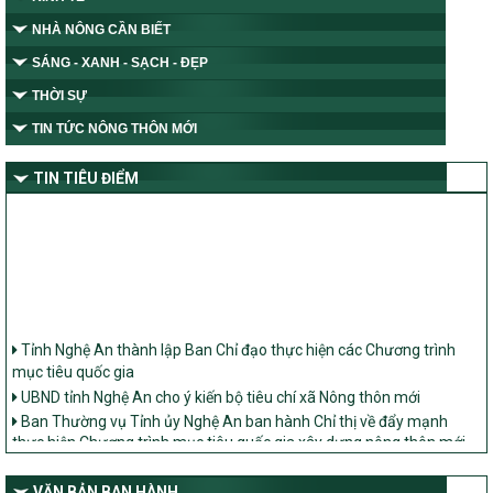
NHÀ NÔNG CẦN BIẾT
SÁNG - XANH - SẠCH - ĐẸP
THỜI SỰ
TIN TỨC NÔNG THÔN MỚI
TIN TIÊU ĐIỂM
Tỉnh Nghệ An thành lập Ban Chỉ đạo thực hiện các Chương trình
mục tiêu quốc gia
UBND tỉnh Nghệ An cho ý kiến bộ tiêu chí xã Nông thôn mới
Ban Thường vụ Tỉnh ủy Nghệ An ban hành Chỉ thị về đẩy mạnh
thực hiện Chương trình mục tiêu quốc gia xây dựng nông thôn mới,
giảm nghèo bền vững và phát triển kinh tế – xã hội vùng đồng bào
dân tộc thiểu số và miền núi giai đoạn 2026 – 2030 trên địa bàn tỉnh
Nghệ An
VĂN BẢN BAN HÀNH