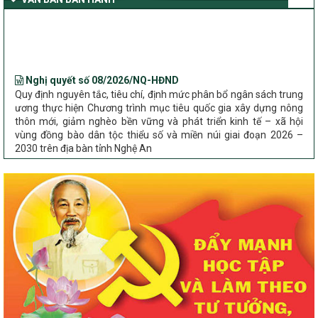
Bộ Dân tộc và Tôn giáo làm việc với UBND tỉnh về tình hình thực
hiện các Chương trình mục tiêu quốc gia trên địa bàn
Nghị quyết số 08/2026/NQ-HĐND
Quy định nguyên tắc, tiêu chí, định mức phân bổ ngân sách trung
ương thực hiện Chương trình mục tiêu quốc gia xây dựng nông
thôn mới, giảm nghèo bền vững và phát triển kinh tế – xã hội
vùng đồng bào dân tộc thiểu số và miền núi giai đoạn 2026 –
2030 trên địa bàn tỉnh Nghệ An
Chỉ Thị số 22-CT/TU
về đẩy mạnh thực hiện Chương trình mục tiêu quốc gia xây dựng
nông thôn mới, giảm nghèo bền vững và phát triển kinh tế – xã
hội vùng đồng bào dân tộc thiểu số và miền núi giai đoạn 2026 –
2030 trên địa bàn tỉnh Nghệ An
Quyết định số 2490/QĐ-UBND
Về việc thành lập Ban Chỉ đạo Chương trình mục tiều quốc gia xây
dựng nông thôn mới, giảm nghèo bền vững và phát triển kinh tế –
xã hội vùng đồng bào dân tộc thiểu số và miền núi giai đoạn 2026
-2030 tỉnh Nghệ An
Thông tư Số 23/2026/TT-BNNMT
Thông tư Hướng dẫn thực hiện một số nội dung Chương trình