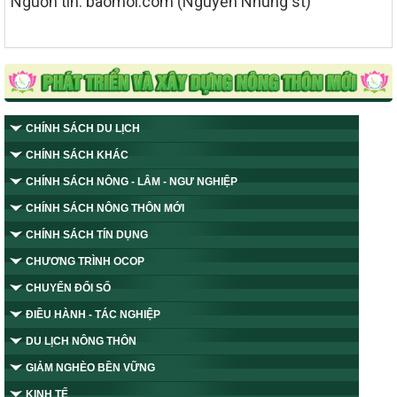
Nguồn tin: baomoi.com (Nguyễn Nhung st)
CHÍNH SÁCH DU LỊCH
CHÍNH SÁCH KHÁC
CHÍNH SÁCH NÔNG - LÂM - NGƯ NGHIỆP
CHÍNH SÁCH NÔNG THÔN MỚI
CHÍNH SÁCH TÍN DỤNG
CHƯƠNG TRÌNH OCOP
CHUYỂN ĐỔI SỐ
ĐIỀU HÀNH - TÁC NGHIỆP
DU LỊCH NÔNG THÔN
GIẢM NGHÈO BỀN VỮNG
KINH TẾ