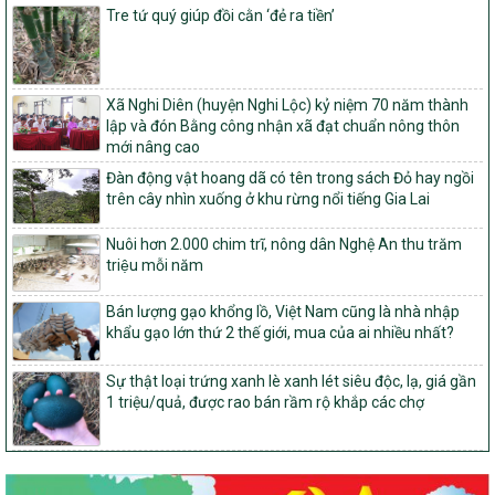
Tre tứ quý giúp đồi cằn ‘đẻ ra tiền’
tỉnh Nghệ An
103/PTNT-NTM
Về việc đăng ký thực hiện Dự án liên kết theo chuỗi giá trị thuộc
Dự án 2 – Chương trình Mục tiêu quốc gia Giảm nghèo bền vững
Xã Nghi Diên (huyện Nghi Lộc) kỷ niệm 70 năm thành
giai đoạn 2021-2025 được kéo dài sang năm 2026
lập và đón Bằng công nhận xã đạt chuẩn nông thôn
mới nâng cao
827/QĐ-BNNMT
Quyết định Ban hành Kế hoạch triển khai thực hiện Chương trình
Đàn động vật hoang dã có tên trong sách Đỏ hay ngồi
mục tiêu quốc gia xây dựng nông thôn mới, giảm nghèo bền
trên cây nhìn xuống ở khu rừng nổi tiếng Gia Lai
vững và phát triển kinh tế – xã hội vùng đồng bào dân tộc thiểu
số và miền núi giai đoạn 2026-2035, giai đoạn I: Từ năm 2026
Nuôi hơn 2.000 chim trĩ, nông dân Nghệ An thu trăm
đến năm 2030
triệu mỗi năm
14/2026/TT-BNNMT
Hướng dẫn thực hiện một số nội dung tiêu chí, điều kiện thuộc Bộ
Bán lượng gạo khổng lồ, Việt Nam cũng là nhà nhập
tiêu chí quốc gia về nông thôn mới giai đoạn 2026 – 2030 thuộc
khẩu gạo lớn thứ 2 thế giới, mua của ai nhiều nhất?
phạm vi quản lý nhà nước của Bộ Nông nghiệp và Môi trường
Sự thật loại trứng xanh lè xanh lét siêu độc, lạ, giá gần
417/QĐ-BNNMT
1 triệu/quả, được rao bán rầm rộ khắp các chợ
Phê duyệt Chương trình mục tiêu quốc gia xây dựng nông thôn
mới, giảm nghèo bền vững và phát triển kinh tế – xã hội vùng
đồng bào dân tộc thiểu số và miền núi giai đoạn 2026-2035, giai
đoạn I: Từ năm 2026 đến năm 2030