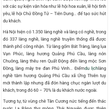
với các sự kiện văn hóa như lễ hội hoa xuân, lễ hội tình
yêu, lễ hội Chử Đồng Tử – Tiên Dung… để tạo sức hút
du khách.
Hà Nội hiện có 1.350 làng nghề và làng có nghề, trong
đó 337 làng nghề, làng nghề truyền thống đã được
thành phố công nhận. Từ làng gốm Bát Tràng, làng lụa
Vạn Phúc, làng hương Quảng Phú Cầu, làng nón
Chuông, làng thêu ren Quất Động đến làng mộc Sơn
Đồng, làng mây tre đan Phú Vinh… Điểm
du lịch
làng
nghề tăm hương Quảng Phú Cầu xã Ứng Thiên tuy
mới thành lập nhưng đã đón hàng chục ngàn lượt du
khách, trong đó 60 – 70% là du khách nước ngoài.
Tương tự, từ vùng chè Tân Cương nức tiếng đến thác
nước La Bằng thơ mộng, Thái Nguyên được thiên