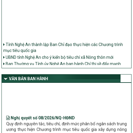
Tỉnh Nghệ An thành lập Ban Chỉ đạo thực hiện các Chương trình
mục tiêu quốc gia
UBND tỉnh Nghệ An cho ý kiến bộ tiêu chí xã Nông thôn mới
Ban Thường vụ Tỉnh ủy Nghệ An ban hành Chỉ thị về đẩy mạnh
thực hiện Chương trình mục tiêu quốc gia xây dựng nông thôn mới,
giảm nghèo bền vững và phát triển kinh tế – xã hội vùng đồng bào
dân tộc thiểu số và miền núi giai đoạn 2026 – 2030 trên địa bàn tỉnh
VĂN BẢN BAN HÀNH
Nghệ An
Bộ Dân tộc và Tôn giáo làm việc với UBND tỉnh về tình hình thực
hiện các Chương trình mục tiêu quốc gia trên địa bàn
Nghị quyết số 08/2026/NQ-HĐND
Quy định nguyên tắc, tiêu chí, định mức phân bổ ngân sách trung
ương thực hiện Chương trình mục tiêu quốc gia xây dựng nông
thôn mới, giảm nghèo bền vững và phát triển kinh tế – xã hội