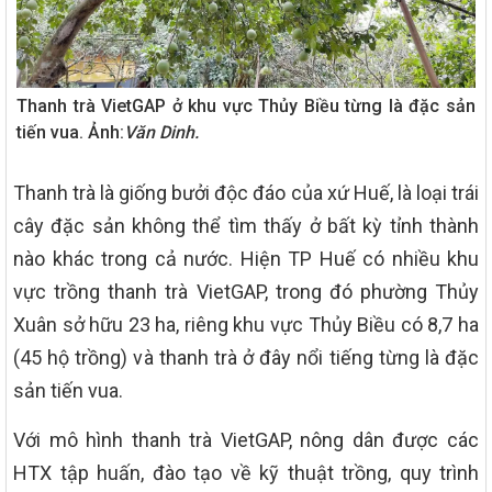
Thanh trà VietGAP ở khu vực Thủy Biều từng là đặc sản
tiến vua. Ảnh:
Văn Dinh.
Thanh trà là giống bưởi độc đáo của xứ Huế, là loại trái
cây đặc sản không thể tìm thấy ở bất kỳ tỉnh thành
nào khác trong cả nước. Hiện TP Huế có nhiều khu
vực trồng thanh trà VietGAP, trong đó phường Thủy
Xuân sở hữu 23 ha, riêng khu vực Thủy Biều có 8,7 ha
(45 hộ trồng) và thanh trà ở đây nổi tiếng từng là đặc
sản tiến vua.
Với mô hình thanh trà VietGAP, nông dân được các
HTX tập huấn, đào tạo về kỹ thuật trồng, quy trình