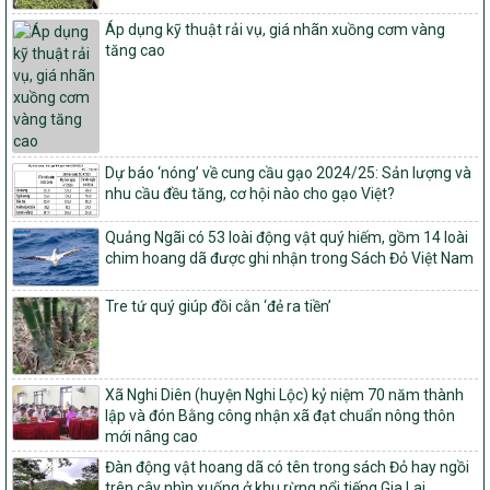
số: 19/2026/QĐ-TTg
Áp dụng kỹ thuật rải vụ, giá nhãn xuồng cơm vàng
Quy định điều kiện, trình tự, thủ tục, hồ sơ xét, công nhận, công bố
tăng cao
và thu hồi quyết định công nhận xã đạt chuẩn nông thôn mới, xã
đạt nông thôn mới hiện đại và tỉnh, thành phố hoàn thành nhiệm
vụ xây dựng nông thôn mới giai đoạn 2026 – 2030
Quyết định số 16/2026/QĐ-TTg
Quy định nguyên tắc, tiêu chí, định mức phân bổ ngân sách trung
Dự báo ‘nóng’ về cung cầu gạo 2024/25: Sản lượng và
ương và tỉ lệ vốn đối ứng ngân sách của địa phương thực hiện
nhu cầu đều tăng, cơ hội nào cho gạo Việt?
Chương trình mục tiêu quốc gia xây dựng nông thôn mới, giảm
nghèo bền vững và phát triển kinh tế – xã hội vùng đồng bào dân
Quảng Ngãi có 53 loài động vật quý hiếm, gồm 14 loài
tộc thiểu số và miền núi giai đoạn 2026 – 2030
chim hoang dã được ghi nhận trong Sách Đỏ Việt Nam
1451/QĐ-UBND
Phê duyệt danh sách các xã thuộc nhóm 1, nhóm 2, nhóm 3
Tre tứ quý giúp đồi cằn ‘đẻ ra tiền’
trong xây dựng nông thôn mới giai đoạn 2026-2030 trên địa bàn
tỉnh Nghệ An
103/PTNT-NTM
Xã Nghi Diên (huyện Nghi Lộc) kỷ niệm 70 năm thành
Về việc đăng ký thực hiện Dự án liên kết theo chuỗi giá trị thuộc
lập và đón Bằng công nhận xã đạt chuẩn nông thôn
Dự án 2 – Chương trình Mục tiêu quốc gia Giảm nghèo bền vững
mới nâng cao
giai đoạn 2021-2025 được kéo dài sang năm 2026
Đàn động vật hoang dã có tên trong sách Đỏ hay ngồi
827/QĐ-BNNMT
trên cây nhìn xuống ở khu rừng nổi tiếng Gia Lai