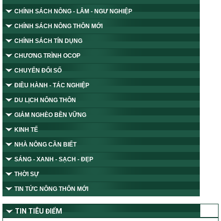
CHÍNH SÁCH NÔNG - LÂM - NGƯ NGHIỆP
CHÍNH SÁCH NÔNG THÔN MỚI
CHÍNH SÁCH TÍN DỤNG
CHƯƠNG TRÌNH OCOP
CHUYỂN ĐỔI SỐ
ĐIỀU HÀNH - TÁC NGHIỆP
DU LỊCH NÔNG THÔN
GIẢM NGHÈO BỀN VỮNG
KINH TẾ
NHÀ NÔNG CẦN BIẾT
SÁNG - XANH - SẠCH - ĐẸP
THỜI SỰ
TIN TỨC NÔNG THÔN MỚI
TIN TIÊU ĐIỂM