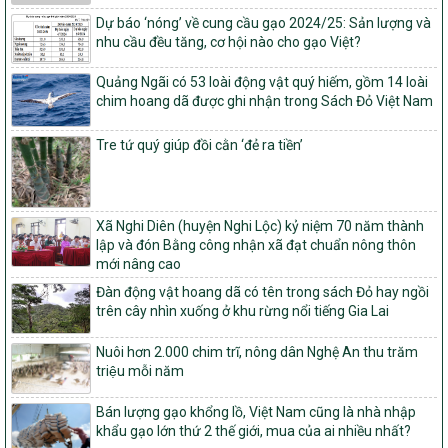
Quy định nguyên tắc, tiêu chí, định mức phân bổ ngân sách trung
Dự báo ‘nóng’ về cung cầu gạo 2024/25: Sản lượng và
ương và tỉ lệ vốn đối ứng ngân sách của địa phương thực hiện
nhu cầu đều tăng, cơ hội nào cho gạo Việt?
Chương trình mục tiêu quốc gia xây dựng nông thôn mới, giảm
nghèo bền vững và phát triển kinh tế – xã hội vùng đồng bào dân
tộc thiểu số và miền núi giai đoạn 2026 – 2030
Quảng Ngãi có 53 loài động vật quý hiếm, gồm 14 loài
chim hoang dã được ghi nhận trong Sách Đỏ Việt Nam
1451/QĐ-UBND
Phê duyệt danh sách các xã thuộc nhóm 1, nhóm 2, nhóm 3
Tre tứ quý giúp đồi cằn ‘đẻ ra tiền’
trong xây dựng nông thôn mới giai đoạn 2026-2030 trên địa bàn
tỉnh Nghệ An
103/PTNT-NTM
Về việc đăng ký thực hiện Dự án liên kết theo chuỗi giá trị thuộc
Xã Nghi Diên (huyện Nghi Lộc) kỷ niệm 70 năm thành
Dự án 2 – Chương trình Mục tiêu quốc gia Giảm nghèo bền vững
lập và đón Bằng công nhận xã đạt chuẩn nông thôn
giai đoạn 2021-2025 được kéo dài sang năm 2026
mới nâng cao
827/QĐ-BNNMT
Đàn động vật hoang dã có tên trong sách Đỏ hay ngồi
Quyết định Ban hành Kế hoạch triển khai thực hiện Chương trình
trên cây nhìn xuống ở khu rừng nổi tiếng Gia Lai
mục tiêu quốc gia xây dựng nông thôn mới, giảm nghèo bền
vững và phát triển kinh tế – xã hội vùng đồng bào dân tộc thiểu
Nuôi hơn 2.000 chim trĩ, nông dân Nghệ An thu trăm
số và miền núi giai đoạn 2026-2035, giai đoạn I: Từ năm 2026
triệu mỗi năm
đến năm 2030
Bán lượng gạo khổng lồ, Việt Nam cũng là nhà nhập
14/2026/TT-BNNMT
khẩu gạo lớn thứ 2 thế giới, mua của ai nhiều nhất?
Hướng dẫn thực hiện một số nội dung tiêu chí, điều kiện thuộc Bộ