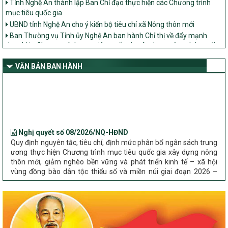
mục tiêu quốc gia
UBND tỉnh Nghệ An cho ý kiến bộ tiêu chí xã Nông thôn mới
Ban Thường vụ Tỉnh ủy Nghệ An ban hành Chỉ thị về đẩy mạnh
thực hiện Chương trình mục tiêu quốc gia xây dựng nông thôn mới,
giảm nghèo bền vững và phát triển kinh tế – xã hội vùng đồng bào
dân tộc thiểu số và miền núi giai đoạn 2026 – 2030 trên địa bàn tỉnh
VĂN BẢN BAN HÀNH
Nghệ An
Bộ Dân tộc và Tôn giáo làm việc với UBND tỉnh về tình hình thực
hiện các Chương trình mục tiêu quốc gia trên địa bàn
Nghị quyết số 08/2026/NQ-HĐND
Quy định nguyên tắc, tiêu chí, định mức phân bổ ngân sách trung
ương thực hiện Chương trình mục tiêu quốc gia xây dựng nông
thôn mới, giảm nghèo bền vững và phát triển kinh tế – xã hội
vùng đồng bào dân tộc thiểu số và miền núi giai đoạn 2026 –
2030 trên địa bàn tỉnh Nghệ An
Chỉ Thị số 22-CT/TU
về đẩy mạnh thực hiện Chương trình mục tiêu quốc gia xây dựng
nông thôn mới, giảm nghèo bền vững và phát triển kinh tế – xã
hội vùng đồng bào dân tộc thiểu số và miền núi giai đoạn 2026 –
2030 trên địa bàn tỉnh Nghệ An