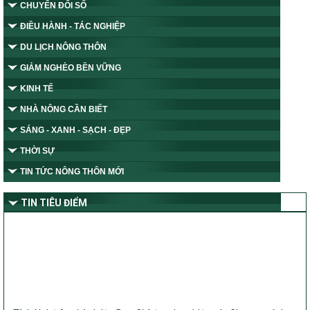
CHUYỂN ĐỔI SỐ
ĐIỀU HÀNH - TÁC NGHIỆP
DU LỊCH NÔNG THÔN
GIẢM NGHÈO BỀN VỮNG
KINH TẾ
NHÀ NÔNG CẦN BIẾT
SÁNG - XANH - SẠCH - ĐẸP
THỜI SỰ
TIN TỨC NÔNG THÔN MỚI
TIN TIÊU ĐIỂM
Tỉnh Nghệ An thành lập Ban Chỉ đạo thực hiện các Chương trình