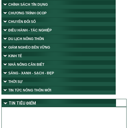
CHÍNH SÁCH TÍN DỤNG
CHƯƠNG TRÌNH OCOP
CHUYỂN ĐỔI SỐ
ĐIỀU HÀNH - TÁC NGHIỆP
DU LỊCH NÔNG THÔN
GIẢM NGHÈO BỀN VỮNG
KINH TẾ
NHÀ NÔNG CẦN BIẾT
SÁNG - XANH - SẠCH - ĐẸP
THỜI SỰ
TIN TỨC NÔNG THÔN MỚI
TIN TIÊU ĐIỂM