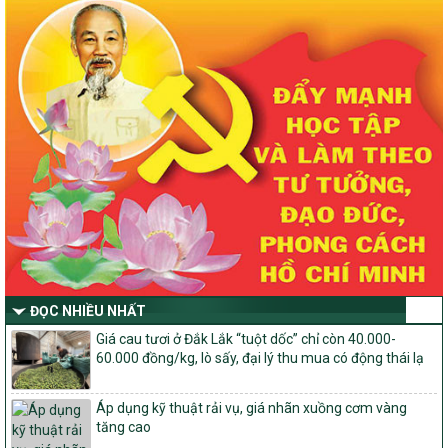
về đẩy mạnh thực hiện Chương trình mục tiêu quốc gia xây dựng
nông thôn mới, giảm nghèo bền vững và phát triển kinh tế – xã
hội vùng đồng bào dân tộc thiểu số và miền núi giai đoạn 2026 –
2030 trên địa bàn tỉnh Nghệ An
Quyết định số 2490/QĐ-UBND
Về việc thành lập Ban Chỉ đạo Chương trình mục tiều quốc gia xây
dựng nông thôn mới, giảm nghèo bền vững và phát triển kinh tế –
xã hội vùng đồng bào dân tộc thiểu số và miền núi giai đoạn 2026
-2030 tỉnh Nghệ An
Thông tư Số 23/2026/TT-BNNMT
Thông tư Hướng dẫn thực hiện một số nội dung Chương trình
mục tiêu quốc gia xây dựng nông thôn mới, giảm nghèo bền
vững và phát triển kinh tế – xã hội vùng đồng bào dân tộc thiểu
số và miền núi giai đoạn 2026-2030 thuộc phạm vi quản lý nhà
nước của Bộ Nông nghiệp và Môi trường
ĐỌC NHIỀU NHẤT
Quyết định số: 26/2026/QĐ-TTg
Giá cau tươi ở Đắk Lắk “tuột dốc” chỉ còn 40.000-
Quyết định ban hành Bộ tiêu chí và quy trình đánh giá, phân hạng
60.000 đồng/kg, lò sấy, đại lý thu mua có động thái lạ
sản phẩm Mỗi xã một sản phẩm
số: 19/2026/QĐ-TTg
Áp dụng kỹ thuật rải vụ, giá nhãn xuồng cơm vàng
Quy định điều kiện, trình tự, thủ tục, hồ sơ xét, công nhận, công bố
tăng cao
và thu hồi quyết định công nhận xã đạt chuẩn nông thôn mới, xã