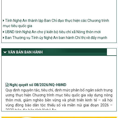
Tỉnh Nghệ An thành lập Ban Chỉ đạo thực hiện các Chương trình
mục tiêu quốc gia
UBND tỉnh Nghệ An cho ý kiến bộ tiêu chí xã Nông thôn mới
Ban Thường vụ Tỉnh ủy Nghệ An ban hành Chỉ thị về đẩy mạnh
thực hiện Chương trình mục tiêu quốc gia xây dựng nông thôn mới,
giảm nghèo bền vững và phát triển kinh tế – xã hội vùng đồng bào
dân tộc thiểu số và miền núi giai đoạn 2026 – 2030 trên địa bàn tỉnh
VĂN BẢN BAN HÀNH
Nghệ An
Bộ Dân tộc và Tôn giáo làm việc với UBND tỉnh về tình hình thực
hiện các Chương trình mục tiêu quốc gia trên địa bàn
Nghị quyết số 08/2026/NQ-HĐND
Quy định nguyên tắc, tiêu chí, định mức phân bổ ngân sách trung
ương thực hiện Chương trình mục tiêu quốc gia xây dựng nông
thôn mới, giảm nghèo bền vững và phát triển kinh tế – xã hội
vùng đồng bào dân tộc thiểu số và miền núi giai đoạn 2026 –
2030 trên địa bàn tỉnh Nghệ An
Chỉ Thị số 22-CT/TU