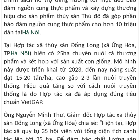
chính sách hỗ trợ đang hướng tới mục tiêu bảo
đảm nguồn cung thực phẩm và xây dựng thương
hiệu cho sản phẩm thủy sản Thủ đô đã góp phần
bảo đảm nguồn cung thực phẩm cho hơn 10 triệu
dân tại
Hà Nội
.
Tại Hợp tác xã thủy sản Đống Long (xã Ứng Hòa,
TP.
Hà Nội
) hiện có 25ha chuyên nuôi cá thương
phẩm và kết hợp với sản xuất con giống. Mô hình
này được triển khai từ 2023, đến nay năng suất
đạt 15-20 tấn/ha, cao gấp 2-3 lần nuôi truyền
thống. Hiệu quả tăng so với cách nuôi truyền
thống là do Hợp tác xã đã áp dụng đúng tiêu
chuẩn VietGAP.
Ông Nguyễn Minh Thư, Giám đốc Hợp tác xã thủy
sản Đống Long (xã Ứng Hòa) chia sẻ: “Hiện tại, Hợp
tác xã quy tụ 35 hội viên với tổng diện tích canh
tác lên tới 25 ha. Để đảm bảo chất lượng sản