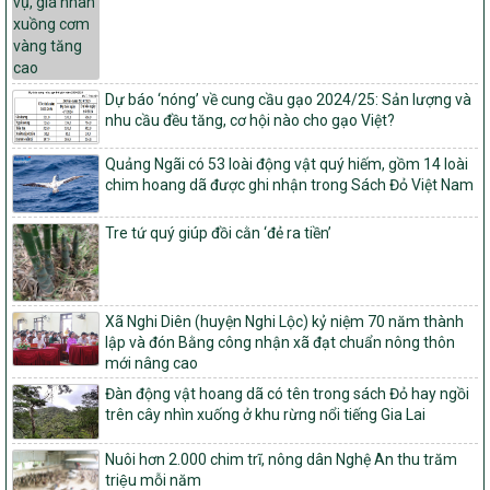
đạt nông thôn mới hiện đại và tỉnh, thành phố hoàn thành nhiệm
vụ xây dựng nông thôn mới giai đoạn 2026 – 2030
Quyết định số 16/2026/QĐ-TTg
Quy định nguyên tắc, tiêu chí, định mức phân bổ ngân sách trung
Dự báo ‘nóng’ về cung cầu gạo 2024/25: Sản lượng và
ương và tỉ lệ vốn đối ứng ngân sách của địa phương thực hiện
nhu cầu đều tăng, cơ hội nào cho gạo Việt?
Chương trình mục tiêu quốc gia xây dựng nông thôn mới, giảm
nghèo bền vững và phát triển kinh tế – xã hội vùng đồng bào dân
Quảng Ngãi có 53 loài động vật quý hiếm, gồm 14 loài
tộc thiểu số và miền núi giai đoạn 2026 – 2030
chim hoang dã được ghi nhận trong Sách Đỏ Việt Nam
1451/QĐ-UBND
Phê duyệt danh sách các xã thuộc nhóm 1, nhóm 2, nhóm 3
Tre tứ quý giúp đồi cằn ‘đẻ ra tiền’
trong xây dựng nông thôn mới giai đoạn 2026-2030 trên địa bàn
tỉnh Nghệ An
103/PTNT-NTM
Về việc đăng ký thực hiện Dự án liên kết theo chuỗi giá trị thuộc
Xã Nghi Diên (huyện Nghi Lộc) kỷ niệm 70 năm thành
Dự án 2 – Chương trình Mục tiêu quốc gia Giảm nghèo bền vững
lập và đón Bằng công nhận xã đạt chuẩn nông thôn
giai đoạn 2021-2025 được kéo dài sang năm 2026
mới nâng cao
827/QĐ-BNNMT
Đàn động vật hoang dã có tên trong sách Đỏ hay ngồi
Quyết định Ban hành Kế hoạch triển khai thực hiện Chương trình
trên cây nhìn xuống ở khu rừng nổi tiếng Gia Lai
mục tiêu quốc gia xây dựng nông thôn mới, giảm nghèo bền
vững và phát triển kinh tế – xã hội vùng đồng bào dân tộc thiểu
Nuôi hơn 2.000 chim trĩ, nông dân Nghệ An thu trăm
số và miền núi giai đoạn 2026-2035, giai đoạn I: Từ năm 2026
triệu mỗi năm