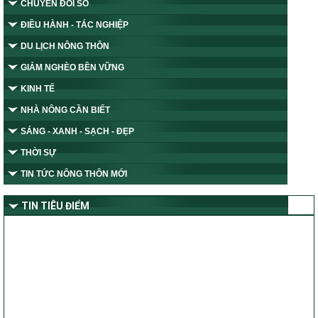
CHUYỂN ĐỔI SỐ
ĐIỀU HÀNH - TÁC NGHIỆP
DU LỊCH NÔNG THÔN
GIẢM NGHÈO BỀN VỮNG
KINH TẾ
NHÀ NÔNG CẦN BIẾT
SÁNG - XANH - SẠCH - ĐẸP
THỜI SỰ
TIN TỨC NÔNG THÔN MỚI
TIN TIÊU ĐIỂM
Tỉnh Nghệ An thành lập Ban Chỉ đạo thực hiện các Chương trình