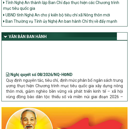
mục tiêu quốc gia
UBND tỉnh Nghệ An cho ý kiến bộ tiêu chí xã Nông thôn mới
Ban Thường vụ Tỉnh ủy Nghệ An ban hành Chỉ thị về đẩy mạnh
thực hiện Chương trình mục tiêu quốc gia xây dựng nông thôn mới,
giảm nghèo bền vững và phát triển kinh tế – xã hội vùng đồng bào
dân tộc thiểu số và miền núi giai đoạn 2026 – 2030 trên địa bàn tỉnh
VĂN BẢN BAN HÀNH
Nghệ An
Bộ Dân tộc và Tôn giáo làm việc với UBND tỉnh về tình hình thực
hiện các Chương trình mục tiêu quốc gia trên địa bàn
Nghị quyết số 08/2026/NQ-HĐND
Quy định nguyên tắc, tiêu chí, định mức phân bổ ngân sách trung
ương thực hiện Chương trình mục tiêu quốc gia xây dựng nông
thôn mới, giảm nghèo bền vững và phát triển kinh tế – xã hội
vùng đồng bào dân tộc thiểu số và miền núi giai đoạn 2026 –
2030 trên địa bàn tỉnh Nghệ An
Chỉ Thị số 22-CT/TU
về đẩy mạnh thực hiện Chương trình mục tiêu quốc gia xây dựng
nông thôn mới, giảm nghèo bền vững và phát triển kinh tế – xã
hội vùng đồng bào dân tộc thiểu số và miền núi giai đoạn 2026 –
2030 trên địa bàn tỉnh Nghệ An