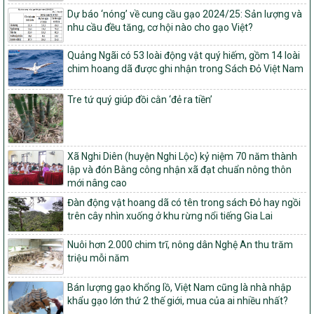
Quy định nguyên tắc, tiêu chí, định mức phân bổ ngân sách trung
Dự báo ‘nóng’ về cung cầu gạo 2024/25: Sản lượng và
ương và tỉ lệ vốn đối ứng ngân sách của địa phương thực hiện
nhu cầu đều tăng, cơ hội nào cho gạo Việt?
Chương trình mục tiêu quốc gia xây dựng nông thôn mới, giảm
nghèo bền vững và phát triển kinh tế – xã hội vùng đồng bào dân
Quảng Ngãi có 53 loài động vật quý hiếm, gồm 14 loài
tộc thiểu số và miền núi giai đoạn 2026 – 2030
chim hoang dã được ghi nhận trong Sách Đỏ Việt Nam
1451/QĐ-UBND
Phê duyệt danh sách các xã thuộc nhóm 1, nhóm 2, nhóm 3
Tre tứ quý giúp đồi cằn ‘đẻ ra tiền’
trong xây dựng nông thôn mới giai đoạn 2026-2030 trên địa bàn
tỉnh Nghệ An
103/PTNT-NTM
Về việc đăng ký thực hiện Dự án liên kết theo chuỗi giá trị thuộc
Xã Nghi Diên (huyện Nghi Lộc) kỷ niệm 70 năm thành
Dự án 2 – Chương trình Mục tiêu quốc gia Giảm nghèo bền vững
lập và đón Bằng công nhận xã đạt chuẩn nông thôn
giai đoạn 2021-2025 được kéo dài sang năm 2026
mới nâng cao
Đàn động vật hoang dã có tên trong sách Đỏ hay ngồi
827/QĐ-BNNMT
trên cây nhìn xuống ở khu rừng nổi tiếng Gia Lai
Quyết định Ban hành Kế hoạch triển khai thực hiện Chương trình
mục tiêu quốc gia xây dựng nông thôn mới, giảm nghèo bền
vững và phát triển kinh tế – xã hội vùng đồng bào dân tộc thiểu
Nuôi hơn 2.000 chim trĩ, nông dân Nghệ An thu trăm
số và miền núi giai đoạn 2026-2035, giai đoạn I: Từ năm 2026
triệu mỗi năm
đến năm 2030
Bán lượng gạo khổng lồ, Việt Nam cũng là nhà nhập
14/2026/TT-BNNMT
khẩu gạo lớn thứ 2 thế giới, mua của ai nhiều nhất?
Hướng dẫn thực hiện một số nội dung tiêu chí, điều kiện thuộc Bộ