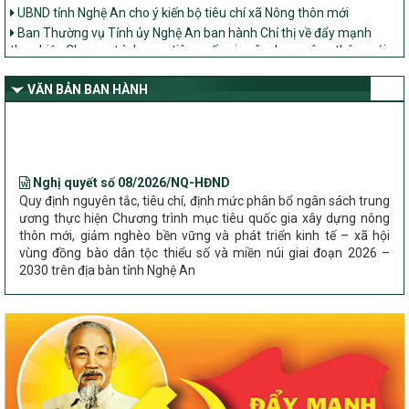
UBND tỉnh Nghệ An cho ý kiến bộ tiêu chí xã Nông thôn mới
Ban Thường vụ Tỉnh ủy Nghệ An ban hành Chỉ thị về đẩy mạnh
thực hiện Chương trình mục tiêu quốc gia xây dựng nông thôn mới,
giảm nghèo bền vững và phát triển kinh tế – xã hội vùng đồng bào
dân tộc thiểu số và miền núi giai đoạn 2026 – 2030 trên địa bàn tỉnh
VĂN BẢN BAN HÀNH
Nghệ An
Bộ Dân tộc và Tôn giáo làm việc với UBND tỉnh về tình hình thực
hiện các Chương trình mục tiêu quốc gia trên địa bàn
Nghị quyết số 08/2026/NQ-HĐND
Quy định nguyên tắc, tiêu chí, định mức phân bổ ngân sách trung
ương thực hiện Chương trình mục tiêu quốc gia xây dựng nông
thôn mới, giảm nghèo bền vững và phát triển kinh tế – xã hội
vùng đồng bào dân tộc thiểu số và miền núi giai đoạn 2026 –
2030 trên địa bàn tỉnh Nghệ An
Chỉ Thị số 22-CT/TU
về đẩy mạnh thực hiện Chương trình mục tiêu quốc gia xây dựng
nông thôn mới, giảm nghèo bền vững và phát triển kinh tế – xã
hội vùng đồng bào dân tộc thiểu số và miền núi giai đoạn 2026 –
2030 trên địa bàn tỉnh Nghệ An
Quyết định số 2490/QĐ-UBND
Về việc thành lập Ban Chỉ đạo Chương trình mục tiều quốc gia xây