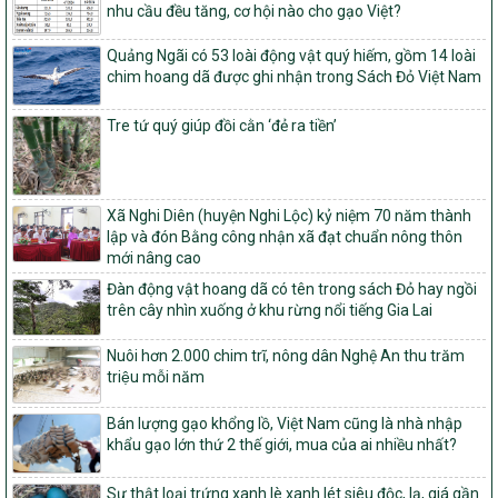
nghèo bền vững và phát triển kinh tế – xã hội vùng đồng bào dân
nhu cầu đều tăng, cơ hội nào cho gạo Việt?
tộc thiểu số và miền núi giai đoạn 2026 – 2030
Quảng Ngãi có 53 loài động vật quý hiếm, gồm 14 loài
1451/QĐ-UBND
chim hoang dã được ghi nhận trong Sách Đỏ Việt Nam
Phê duyệt danh sách các xã thuộc nhóm 1, nhóm 2, nhóm 3
trong xây dựng nông thôn mới giai đoạn 2026-2030 trên địa bàn
tỉnh Nghệ An
Tre tứ quý giúp đồi cằn ‘đẻ ra tiền’
103/PTNT-NTM
Về việc đăng ký thực hiện Dự án liên kết theo chuỗi giá trị thuộc
Dự án 2 – Chương trình Mục tiêu quốc gia Giảm nghèo bền vững
Xã Nghi Diên (huyện Nghi Lộc) kỷ niệm 70 năm thành
giai đoạn 2021-2025 được kéo dài sang năm 2026
lập và đón Bằng công nhận xã đạt chuẩn nông thôn
827/QĐ-BNNMT
mới nâng cao
Quyết định Ban hành Kế hoạch triển khai thực hiện Chương trình
Đàn động vật hoang dã có tên trong sách Đỏ hay ngồi
mục tiêu quốc gia xây dựng nông thôn mới, giảm nghèo bền
trên cây nhìn xuống ở khu rừng nổi tiếng Gia Lai
vững và phát triển kinh tế – xã hội vùng đồng bào dân tộc thiểu
số và miền núi giai đoạn 2026-2035, giai đoạn I: Từ năm 2026
Nuôi hơn 2.000 chim trĩ, nông dân Nghệ An thu trăm
đến năm 2030
triệu mỗi năm
14/2026/TT-BNNMT
Hướng dẫn thực hiện một số nội dung tiêu chí, điều kiện thuộc Bộ
Bán lượng gạo khổng lồ, Việt Nam cũng là nhà nhập
tiêu chí quốc gia về nông thôn mới giai đoạn 2026 – 2030 thuộc
khẩu gạo lớn thứ 2 thế giới, mua của ai nhiều nhất?
phạm vi quản lý nhà nước của Bộ Nông nghiệp và Môi trường
Sự thật loại trứng xanh lè xanh lét siêu độc, lạ, giá gần
417/QĐ-BNNMT