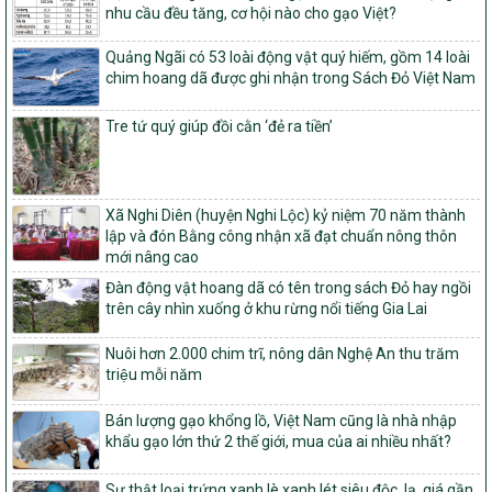
Chương trình mục tiêu quốc gia xây dựng nông thôn mới, giảm
nhu cầu đều tăng, cơ hội nào cho gạo Việt?
nghèo bền vững và phát triển kinh tế – xã hội vùng đồng bào dân
tộc thiểu số và miền núi giai đoạn 2026 – 2030
Quảng Ngãi có 53 loài động vật quý hiếm, gồm 14 loài
chim hoang dã được ghi nhận trong Sách Đỏ Việt Nam
1451/QĐ-UBND
Phê duyệt danh sách các xã thuộc nhóm 1, nhóm 2, nhóm 3
trong xây dựng nông thôn mới giai đoạn 2026-2030 trên địa bàn
Tre tứ quý giúp đồi cằn ‘đẻ ra tiền’
tỉnh Nghệ An
103/PTNT-NTM
Về việc đăng ký thực hiện Dự án liên kết theo chuỗi giá trị thuộc
Xã Nghi Diên (huyện Nghi Lộc) kỷ niệm 70 năm thành
Dự án 2 – Chương trình Mục tiêu quốc gia Giảm nghèo bền vững
lập và đón Bằng công nhận xã đạt chuẩn nông thôn
giai đoạn 2021-2025 được kéo dài sang năm 2026
mới nâng cao
827/QĐ-BNNMT
Đàn động vật hoang dã có tên trong sách Đỏ hay ngồi
Quyết định Ban hành Kế hoạch triển khai thực hiện Chương trình
trên cây nhìn xuống ở khu rừng nổi tiếng Gia Lai
mục tiêu quốc gia xây dựng nông thôn mới, giảm nghèo bền
vững và phát triển kinh tế – xã hội vùng đồng bào dân tộc thiểu
Nuôi hơn 2.000 chim trĩ, nông dân Nghệ An thu trăm
số và miền núi giai đoạn 2026-2035, giai đoạn I: Từ năm 2026
triệu mỗi năm
đến năm 2030
14/2026/TT-BNNMT
Bán lượng gạo khổng lồ, Việt Nam cũng là nhà nhập
Hướng dẫn thực hiện một số nội dung tiêu chí, điều kiện thuộc Bộ
khẩu gạo lớn thứ 2 thế giới, mua của ai nhiều nhất?
tiêu chí quốc gia về nông thôn mới giai đoạn 2026 – 2030 thuộc
phạm vi quản lý nhà nước của Bộ Nông nghiệp và Môi trường
Sự thật loại trứng xanh lè xanh lét siêu độc, lạ, giá gần