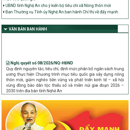
UBND tỉnh Nghệ An cho ý kiến bộ tiêu chí xã Nông thôn mới
Ban Thường vụ Tỉnh ủy Nghệ An ban hành Chỉ thị về đẩy mạnh
thực hiện Chương trình mục tiêu quốc gia xây dựng nông thôn mới,
giảm nghèo bền vững và phát triển kinh tế – xã hội vùng đồng bào
dân tộc thiểu số và miền núi giai đoạn 2026 – 2030 trên địa bàn tỉnh
VĂN BẢN BAN HÀNH
Nghệ An
Bộ Dân tộc và Tôn giáo làm việc với UBND tỉnh về tình hình thực
hiện các Chương trình mục tiêu quốc gia trên địa bàn
Nghị quyết số 08/2026/NQ-HĐND
Quy định nguyên tắc, tiêu chí, định mức phân bổ ngân sách trung
ương thực hiện Chương trình mục tiêu quốc gia xây dựng nông
thôn mới, giảm nghèo bền vững và phát triển kinh tế – xã hội
vùng đồng bào dân tộc thiểu số và miền núi giai đoạn 2026 –
2030 trên địa bàn tỉnh Nghệ An
Chỉ Thị số 22-CT/TU
về đẩy mạnh thực hiện Chương trình mục tiêu quốc gia xây dựng
nông thôn mới, giảm nghèo bền vững và phát triển kinh tế – xã
hội vùng đồng bào dân tộc thiểu số và miền núi giai đoạn 2026 –
2030 trên địa bàn tỉnh Nghệ An
Quyết định số 2490/QĐ-UBND