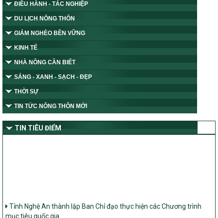
ĐIỀU HÀNH - TÁC NGHIỆP
DU LỊCH NÔNG THÔN
GIẢM NGHÈO BỀN VỮNG
KINH TẾ
NHÀ NÔNG CẦN BIẾT
SÁNG - XANH - SẠCH - ĐẸP
THỜI SỰ
TIN TỨC NÔNG THÔN MỚI
TIN TIÊU ĐIỂM
Tỉnh Nghệ An thành lập Ban Chỉ đạo thực hiện các Chương trình
mục tiêu quốc gia