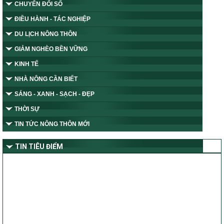
CHUYỂN ĐỔI SỐ
ĐIỀU HÀNH - TÁC NGHIỆP
DU LỊCH NÔNG THÔN
GIẢM NGHÈO BỀN VỮNG
KINH TẾ
NHÀ NÔNG CẦN BIẾT
SÁNG - XANH - SẠCH - ĐẸP
THỜI SỰ
TIN TỨC NÔNG THÔN MỚI
TIN TIÊU ĐIỂM
Tỉnh Nghệ An thành lập Ban Chỉ đạo thực hiện các Chương trình