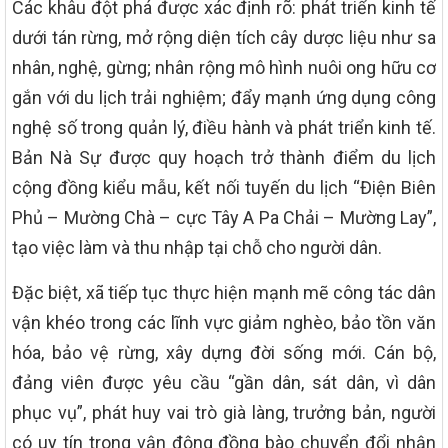
Các khâu đột phá được xác định rõ: phát triển kinh tế
dưới tán rừng, mở rộng diện tích cây dược liệu như sa
nhân, nghệ, gừng; nhân rộng mô hình nuôi ong hữu cơ
gắn với du lịch trải nghiệm; đẩy mạnh ứng dụng công
nghệ số trong quản lý, điều hành và phát triển kinh tế.
Bản Nà Sự được quy hoạch trở thành điểm du lịch
cộng đồng kiểu mẫu, kết nối tuyến du lịch “Điện Biên
Phủ – Mường Chà – cực Tây A Pa Chải – Mường Lay”,
tạo việc làm và thu nhập tại chỗ cho người dân.
Đặc biệt, xã tiếp tục thực hiện mạnh mẽ công tác dân
vận khéo trong các lĩnh vực giảm nghèo, bảo tồn văn
hóa, bảo vệ rừng, xây dựng đời sống mới. Cán bộ,
đảng viên được yêu cầu “gần dân, sát dân, vì dân
phục vụ”, phát huy vai trò già làng, trưởng bản, người
có uy tín trong vận động đồng bào chuyển đổi nhận