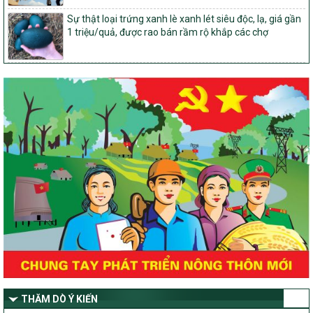
phạm vi quản lý nhà nước của Bộ Nông nghiệp và Môi trường
Sự thật loại trứng xanh lè xanh lét siêu độc, lạ, giá gần
1 triệu/quả, được rao bán rầm rộ khắp các chợ
417/QĐ-BNNMT
Phê duyệt Chương trình mục tiêu quốc gia xây dựng nông thôn
mới, giảm nghèo bền vững và phát triển kinh tế – xã hội vùng
đồng bào dân tộc thiểu số và miền núi giai đoạn 2026-2035, giai
đoạn I: Từ năm 2026 đến năm 2030
Nghị quyết số 08/2026/NQ-HĐND
Quy định nguyên tắc, tiêu chí, định mức phân bổ ngân sách trung
ương thực hiện Chương trình mục tiêu quốc gia xây dựng nông
thôn mới, giảm nghèo bền vững và phát triển kinh tế – xã hội
vùng đồng bào dân tộc thiểu số và miền núi giai đoạn 2026 –
2030 trên địa bàn tỉnh Nghệ An
Chỉ Thị số 22-CT/TU
về đẩy mạnh thực hiện Chương trình mục tiêu quốc gia xây dựng
nông thôn mới, giảm nghèo bền vững và phát triển kinh tế – xã
hội vùng đồng bào dân tộc thiểu số và miền núi giai đoạn 2026 –
2030 trên địa bàn tỉnh Nghệ An
Quyết định số 2490/QĐ-UBND
Về việc thành lập Ban Chỉ đạo Chương trình mục tiều quốc gia xây
THĂM DÒ Ý KIẾN
dựng nông thôn mới, giảm nghèo bền vững và phát triển kinh tế –