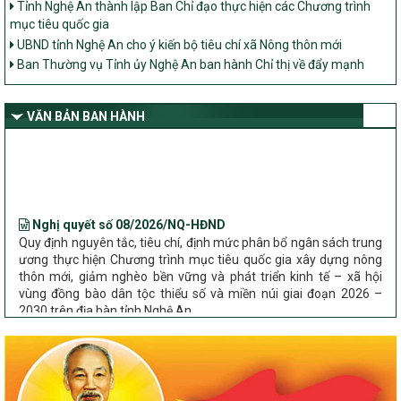
mục tiêu quốc gia
UBND tỉnh Nghệ An cho ý kiến bộ tiêu chí xã Nông thôn mới
Ban Thường vụ Tỉnh ủy Nghệ An ban hành Chỉ thị về đẩy mạnh
thực hiện Chương trình mục tiêu quốc gia xây dựng nông thôn mới,
giảm nghèo bền vững và phát triển kinh tế – xã hội vùng đồng bào
dân tộc thiểu số và miền núi giai đoạn 2026 – 2030 trên địa bàn tỉnh
VĂN BẢN BAN HÀNH
Nghệ An
Bộ Dân tộc và Tôn giáo làm việc với UBND tỉnh về tình hình thực
hiện các Chương trình mục tiêu quốc gia trên địa bàn
Nghị quyết số 08/2026/NQ-HĐND
Quy định nguyên tắc, tiêu chí, định mức phân bổ ngân sách trung
ương thực hiện Chương trình mục tiêu quốc gia xây dựng nông
thôn mới, giảm nghèo bền vững và phát triển kinh tế – xã hội
vùng đồng bào dân tộc thiểu số và miền núi giai đoạn 2026 –
2030 trên địa bàn tỉnh Nghệ An
Chỉ Thị số 22-CT/TU
về đẩy mạnh thực hiện Chương trình mục tiêu quốc gia xây dựng
nông thôn mới, giảm nghèo bền vững và phát triển kinh tế – xã
hội vùng đồng bào dân tộc thiểu số và miền núi giai đoạn 2026 –
2030 trên địa bàn tỉnh Nghệ An