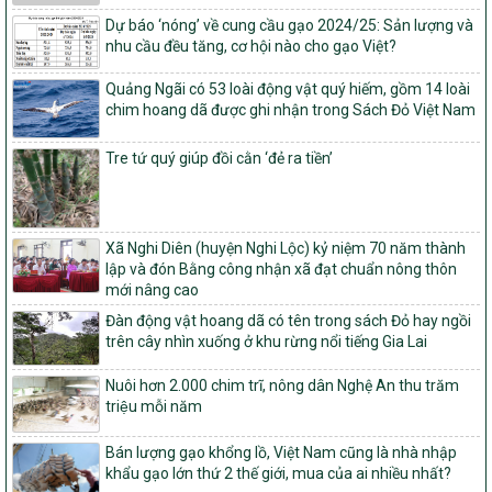
ương và tỉ lệ vốn đối ứng ngân sách của địa phương thực hiện
Dự báo ‘nóng’ về cung cầu gạo 2024/25: Sản lượng và
Chương trình mục tiêu quốc gia xây dựng nông thôn mới, giảm
nhu cầu đều tăng, cơ hội nào cho gạo Việt?
nghèo bền vững và phát triển kinh tế – xã hội vùng đồng bào dân
tộc thiểu số và miền núi giai đoạn 2026 – 2030
Quảng Ngãi có 53 loài động vật quý hiếm, gồm 14 loài
chim hoang dã được ghi nhận trong Sách Đỏ Việt Nam
1451/QĐ-UBND
Phê duyệt danh sách các xã thuộc nhóm 1, nhóm 2, nhóm 3
trong xây dựng nông thôn mới giai đoạn 2026-2030 trên địa bàn
Tre tứ quý giúp đồi cằn ‘đẻ ra tiền’
tỉnh Nghệ An
103/PTNT-NTM
Về việc đăng ký thực hiện Dự án liên kết theo chuỗi giá trị thuộc
Xã Nghi Diên (huyện Nghi Lộc) kỷ niệm 70 năm thành
Dự án 2 – Chương trình Mục tiêu quốc gia Giảm nghèo bền vững
lập và đón Bằng công nhận xã đạt chuẩn nông thôn
giai đoạn 2021-2025 được kéo dài sang năm 2026
mới nâng cao
827/QĐ-BNNMT
Đàn động vật hoang dã có tên trong sách Đỏ hay ngồi
Quyết định Ban hành Kế hoạch triển khai thực hiện Chương trình
trên cây nhìn xuống ở khu rừng nổi tiếng Gia Lai
mục tiêu quốc gia xây dựng nông thôn mới, giảm nghèo bền
vững và phát triển kinh tế – xã hội vùng đồng bào dân tộc thiểu
Nuôi hơn 2.000 chim trĩ, nông dân Nghệ An thu trăm
số và miền núi giai đoạn 2026-2035, giai đoạn I: Từ năm 2026
triệu mỗi năm
đến năm 2030
14/2026/TT-BNNMT
Bán lượng gạo khổng lồ, Việt Nam cũng là nhà nhập
Hướng dẫn thực hiện một số nội dung tiêu chí, điều kiện thuộc Bộ
khẩu gạo lớn thứ 2 thế giới, mua của ai nhiều nhất?
tiêu chí quốc gia về nông thôn mới giai đoạn 2026 – 2030 thuộc