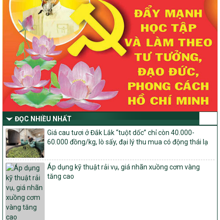
Quyết định số 2490/QĐ-UBND
Về việc thành lập Ban Chỉ đạo Chương trình mục tiều quốc gia xây
dựng nông thôn mới, giảm nghèo bền vững và phát triển kinh tế –
xã hội vùng đồng bào dân tộc thiểu số và miền núi giai đoạn 2026
-2030 tỉnh Nghệ An
Thông tư Số 23/2026/TT-BNNMT
Thông tư Hướng dẫn thực hiện một số nội dung Chương trình
mục tiêu quốc gia xây dựng nông thôn mới, giảm nghèo bền
vững và phát triển kinh tế – xã hội vùng đồng bào dân tộc thiểu
số và miền núi giai đoạn 2026-2030 thuộc phạm vi quản lý nhà
nước của Bộ Nông nghiệp và Môi trường
ĐỌC NHIỀU NHẤT
Quyết định số: 26/2026/QĐ-TTg
Giá cau tươi ở Đắk Lắk “tuột dốc” chỉ còn 40.000-
Quyết định ban hành Bộ tiêu chí và quy trình đánh giá, phân hạng
60.000 đồng/kg, lò sấy, đại lý thu mua có động thái lạ
sản phẩm Mỗi xã một sản phẩm
số: 19/2026/QĐ-TTg
Quy định điều kiện, trình tự, thủ tục, hồ sơ xét, công nhận, công bố
Áp dụng kỹ thuật rải vụ, giá nhãn xuồng cơm vàng
và thu hồi quyết định công nhận xã đạt chuẩn nông thôn mới, xã
tăng cao
đạt nông thôn mới hiện đại và tỉnh, thành phố hoàn thành nhiệm
vụ xây dựng nông thôn mới giai đoạn 2026 – 2030
Quyết định số 16/2026/QĐ-TTg
Quy định nguyên tắc, tiêu chí, định mức phân bổ ngân sách trung