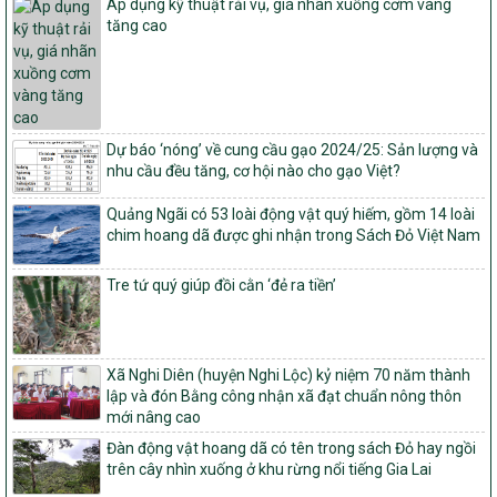
Áp dụng kỹ thuật rải vụ, giá nhãn xuồng cơm vàng
và thu hồi quyết định công nhận xã đạt chuẩn nông thôn mới, xã
tăng cao
đạt nông thôn mới hiện đại và tỉnh, thành phố hoàn thành nhiệm
vụ xây dựng nông thôn mới giai đoạn 2026 – 2030
Quyết định số 16/2026/QĐ-TTg
Quy định nguyên tắc, tiêu chí, định mức phân bổ ngân sách trung
ương và tỉ lệ vốn đối ứng ngân sách của địa phương thực hiện
Dự báo ‘nóng’ về cung cầu gạo 2024/25: Sản lượng và
Chương trình mục tiêu quốc gia xây dựng nông thôn mới, giảm
nhu cầu đều tăng, cơ hội nào cho gạo Việt?
nghèo bền vững và phát triển kinh tế – xã hội vùng đồng bào dân
tộc thiểu số và miền núi giai đoạn 2026 – 2030
Quảng Ngãi có 53 loài động vật quý hiếm, gồm 14 loài
1451/QĐ-UBND
chim hoang dã được ghi nhận trong Sách Đỏ Việt Nam
Phê duyệt danh sách các xã thuộc nhóm 1, nhóm 2, nhóm 3
trong xây dựng nông thôn mới giai đoạn 2026-2030 trên địa bàn
Tre tứ quý giúp đồi cằn ‘đẻ ra tiền’
tỉnh Nghệ An
103/PTNT-NTM
Về việc đăng ký thực hiện Dự án liên kết theo chuỗi giá trị thuộc
Xã Nghi Diên (huyện Nghi Lộc) kỷ niệm 70 năm thành
Dự án 2 – Chương trình Mục tiêu quốc gia Giảm nghèo bền vững
lập và đón Bằng công nhận xã đạt chuẩn nông thôn
giai đoạn 2021-2025 được kéo dài sang năm 2026
mới nâng cao
827/QĐ-BNNMT
Đàn động vật hoang dã có tên trong sách Đỏ hay ngồi
Quyết định Ban hành Kế hoạch triển khai thực hiện Chương trình
trên cây nhìn xuống ở khu rừng nổi tiếng Gia Lai
mục tiêu quốc gia xây dựng nông thôn mới, giảm nghèo bền
vững và phát triển kinh tế – xã hội vùng đồng bào dân tộc thiểu