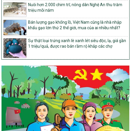
Nuôi hơn 2.000 chim trĩ, nông dân Nghệ An thu trăm
số và miền núi giai đoạn 2026-2035, giai đoạn I: Từ năm 2026
triệu mỗi năm
đến năm 2030
14/2026/TT-BNNMT
Bán lượng gạo khổng lồ, Việt Nam cũng là nhà nhập
Hướng dẫn thực hiện một số nội dung tiêu chí, điều kiện thuộc Bộ
khẩu gạo lớn thứ 2 thế giới, mua của ai nhiều nhất?
tiêu chí quốc gia về nông thôn mới giai đoạn 2026 – 2030 thuộc
phạm vi quản lý nhà nước của Bộ Nông nghiệp và Môi trường
Sự thật loại trứng xanh lè xanh lét siêu độc, lạ, giá gần
417/QĐ-BNNMT
1 triệu/quả, được rao bán rầm rộ khắp các chợ
Phê duyệt Chương trình mục tiêu quốc gia xây dựng nông thôn
mới, giảm nghèo bền vững và phát triển kinh tế – xã hội vùng
đồng bào dân tộc thiểu số và miền núi giai đoạn 2026-2035, giai
đoạn I: Từ năm 2026 đến năm 2030
Nghị quyết số 08/2026/NQ-HĐND
Quy định nguyên tắc, tiêu chí, định mức phân bổ ngân sách trung
ương thực hiện Chương trình mục tiêu quốc gia xây dựng nông
thôn mới, giảm nghèo bền vững và phát triển kinh tế – xã hội
vùng đồng bào dân tộc thiểu số và miền núi giai đoạn 2026 –
2030 trên địa bàn tỉnh Nghệ An
Chỉ Thị số 22-CT/TU
về đẩy mạnh thực hiện Chương trình mục tiêu quốc gia xây dựng
nông thôn mới, giảm nghèo bền vững và phát triển kinh tế – xã