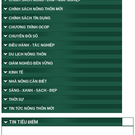
CHÍNH SÁCH NÔNG THÔN MỚI
CHÍNH SÁCH TÍN DỤNG
CHƯƠNG TRÌNH OCOP
CHUYỂN ĐỔI SỐ
ĐIỀU HÀNH - TÁC NGHIỆP
DU LỊCH NÔNG THÔN
GIẢM NGHÈO BỀN VỮNG
KINH TẾ
NHÀ NÔNG CẦN BIẾT
SÁNG - XANH - SẠCH - ĐẸP
THỜI SỰ
TIN TỨC NÔNG THÔN MỚI
TIN TIÊU ĐIỂM