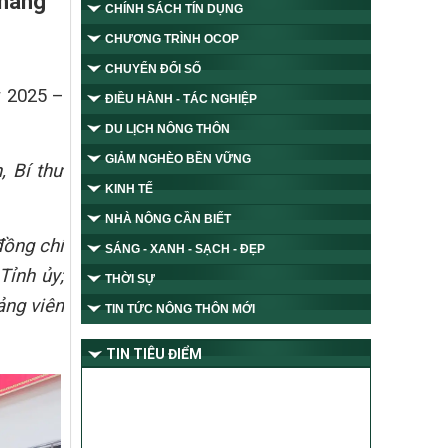
 nâng
CHÍNH SÁCH TÍN DỤNG
CHƯƠNG TRÌNH OCOP
CHUYỂN ĐỔI SỐ
ỳ 2025 –
ĐIỀU HÀNH - TÁC NGHIỆP
DU LỊCH NÔNG THÔN
GIẢM NGHÈO BỀN VỮNG
, Bí thư
KINH TẾ
NHÀ NÔNG CẦN BIẾT
đồng chí
SÁNG - XANH - SẠCH - ĐẸP
Tỉnh ủy;
THỜI SỰ
ảng viên
TIN TỨC NÔNG THÔN MỚI
TIN TIÊU ĐIỂM