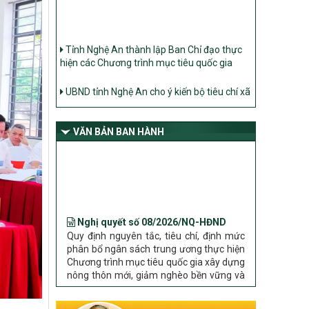
Tỉnh Nghệ An thành lập Ban Chỉ đạo thực
hiện các Chương trình mục tiêu quốc gia
UBND tỉnh Nghệ An cho ý kiến bộ tiêu chí xã
Nông thôn mới
Ban Thường vụ Tỉnh ủy Nghệ An ban hành
Chỉ thị về đẩy mạnh thực hiện Chương trình
mục tiêu quốc gia xây dựng nông thôn mới,
VĂN BẢN BAN HÀNH
giảm nghèo bền vững và phát triển kinh tế –
xã hội vùng đồng bào dân tộc thiểu số và
miền núi giai đoạn 2026 – 2030 trên địa bàn
tỉnh Nghệ An
Nghị quyết số 08/2026/NQ-HĐND
Bộ Dân tộc và Tôn giáo làm việc với UBND
Quy định nguyên tắc, tiêu chí, định mức
tỉnh về tình hình thực hiện các Chương trình
phân bổ ngân sách trung ương thực hiện
mục tiêu quốc gia trên địa bàn
Chương trình mục tiêu quốc gia xây dựng
nông thôn mới, giảm nghèo bền vững và
phát triển kinh tế – xã hội vùng đồng bào
dân tộc thiểu số và miền núi giai đoạn
2026 – 2030 trên địa bàn tỉnh Nghệ An
Chỉ Thị số 22-CT/TU