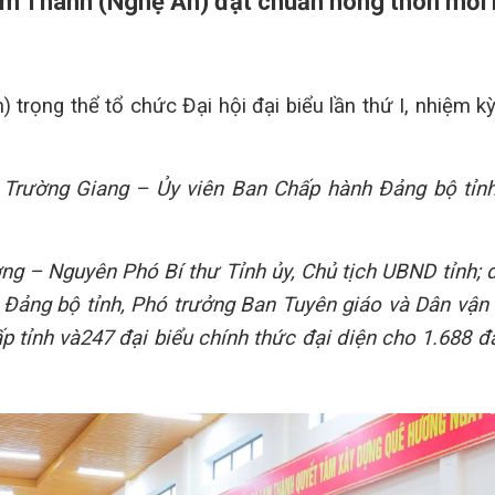
am Thành (Nghệ An) đạt chuẩn nông thôn mới
trọng thể tổ chức Đại hội đại biểu lần thứ I, nhiệm k
 Trường Giang – Ủy viên Ban Chấp hành Đảng bộ tỉnh
 – Nguyên Phó Bí thư Tỉnh ủy, Chủ tịch UBND tỉnh; 
ảng bộ tỉnh, Phó trưởng Ban Tuyên giáo và Dân vận 
p tỉnh và
247 đại biểu chính thức đại diện cho 1.688 đ