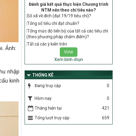
gia về nông thôn mới giai đoạn 2026 –
Đánh giá kết quả thực hiện Chương trình
2030 thuộc phạm vi quản lý nhà nước
NTM nên theo chỉ tiêu nào?
của Bộ Nông nghiệp và Môi trường
Số xã về đích (đạt 19/19 tiêu chí)?
Tổng số tiêu chí đạt chuẩn?
417/QĐ-BNNMT
Phê duyệt Chương trình mục tiêu quốc
Tổng mức độ tiến bộ của tất cả các tiêu chí
gia xây dựng nông thôn mới, giảm nghèo
(theo phương pháp chấm điểm)?
bền vững và phát triển kinh tế – xã hội
Tất cả các ý kiến trên
i. Ảnh:
vùng đồng bào dân tộc thiểu số và miền
núi giai đoạn 2026-2035, giai đoạn I: Từ
năm 2026 đến năm 2030
Xem bình chọn
thu nhập
Nghị quyết số 08/2026/NQ-HĐND
THỐNG KÊ
Quy định nguyên tắc, tiêu chí, định mức
cấu kinh
phân bổ ngân sách trung ương thực hiện
Đang truy cập
0
Chương trình mục tiêu quốc gia xây dựng
nông thôn mới, giảm nghèo bền vững và
Hôm nay
0
phát triển kinh tế – xã hội vùng đồng bào
dân tộc thiểu số và miền núi giai đoạn
Tháng hiện tại
421
2026 – 2030 trên địa bàn tỉnh Nghệ An
Tổng lượt truy cập
659
Chỉ Thị số 22-CT/TU
về đẩy mạnh thực hiện Chương trình mục
tiêu quốc gia xây dựng nông thôn mới,