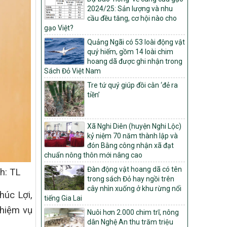
2024/25: Sản lượng và nhu
Quyết định số: 26/2026/QĐ-TTg
cầu đều tăng, cơ hội nào cho
Quyết định ban hành Bộ tiêu chí và quy
gạo Việt?
trình đánh giá, phân hạng sản phẩm Mỗi
xã một sản phẩm
Quảng Ngãi có 53 loài động vật
quý hiếm, gồm 14 loài chim
số: 19/2026/QĐ-TTg
hoang dã được ghi nhận trong
Quy định điều kiện, trình tự, thủ tục, hồ sơ
Sách Đỏ Việt Nam
xét, công nhận, công bố và thu hồi quyết
định công nhận xã đạt chuẩn nông thôn
Tre tứ quý giúp đồi cằn ‘đẻ ra
mới, xã đạt nông thôn mới hiện đại và
tiền’
tỉnh, thành phố hoàn thành nhiệm vụ xây
dựng nông thôn mới giai đoạn 2026 –
2030
Xã Nghi Diên (huyện Nghi Lộc)
kỷ niệm 70 năm thành lập và
Quyết định số 16/2026/QĐ-TTg
đón Bằng công nhận xã đạt
Quy định nguyên tắc, tiêu chí, định mức
chuẩn nông thôn mới nâng cao
phân bổ ngân sách trung ương và tỉ lệ
vốn đối ứng ngân sách của địa phương
Đàn động vật hoang dã có tên
h: TL
thực hiện Chương trình mục tiêu quốc gia
trong sách Đỏ hay ngồi trên
xây dựng nông thôn mới, giảm nghèo
cây nhìn xuống ở khu rừng nổi
húc Lợi,
bền vững và phát triển kinh tế – xã hội
tiếng Gia Lai
vùng đồng bào dân tộc thiểu số và miền
nhiệm vụ
Nuôi hơn 2.000 chim trĩ, nông
núi giai đoạn 2026 – 2030
dân Nghệ An thu trăm triệu