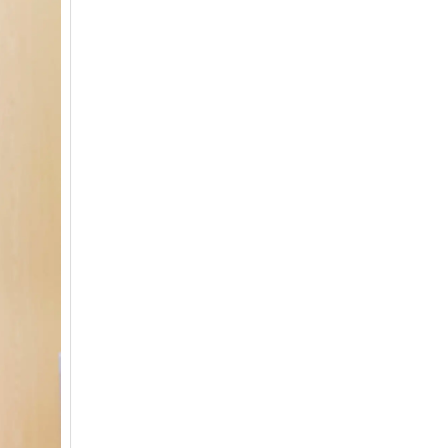
giảm nghèo bền vững và phát triển kinh
tế – xã hội vùng đồng bào dân tộc thiểu
số và miền núi giai đoạn 2026 – 2030
trên địa bàn tỉnh Nghệ An
Quyết định số 2490/QĐ-UBND
Về việc thành lập Ban Chỉ đạo Chương
trình mục tiều quốc gia xây dựng nông
thôn mới, giảm nghèo bền vững và phát
triển kinh tế – xã hội vùng đồng bào dân
tộc thiểu số và miền núi giai đoạn 2026
-2030 tỉnh Nghệ An
Thông tư Số 23/2026/TT-BNNMT
Thông tư Hướng dẫn thực hiện một số
nội dung Chương trình mục tiêu quốc gia
xây dựng nông thôn mới, giảm nghèo
bền vững và phát triển kinh tế – xã hội
vùng đồng bào dân tộc thiểu số và miền
núi giai đoạn 2026-2030 thuộc phạm vi
quản lý nhà nước của Bộ Nông nghiệp và
Môi trường
Quyết định số: 26/2026/QĐ-TTg
Quyết định ban hành Bộ tiêu chí và quy