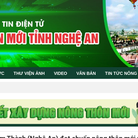
ỨC
THƯ VIỆN ẢNH
VIDEO
VĂN BẢN
TIN TỨC NÔNG