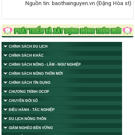
Nguồn tin: baothainguyen.vn (Đặng Hòa st)
CHÍNH SÁCH DU LỊCH
CHÍNH SÁCH KHÁC
CHÍNH SÁCH NÔNG - LÂM - NGƯ NGHIỆP
CHÍNH SÁCH NÔNG THÔN MỚI
CHÍNH SÁCH TÍN DỤNG
CHƯƠNG TRÌNH OCOP
CHUYỂN ĐỔI SỐ
ĐIỀU HÀNH - TÁC NGHIỆP
DU LỊCH NÔNG THÔN
GIẢM NGHÈO BỀN VỮNG