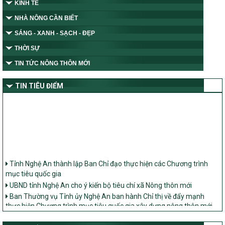
KINH TẾ
NHÀ NÔNG CẦN BIẾT
SÁNG - XANH - SẠCH - ĐẸP
THỜI SỰ
TIN TỨC NÔNG THÔN MỚI
TIN TIÊU ĐIỂM
Tỉnh Nghệ An thành lập Ban Chỉ đạo thực hiện các Chương trình
mục tiêu quốc gia
UBND tỉnh Nghệ An cho ý kiến bộ tiêu chí xã Nông thôn mới
Ban Thường vụ Tỉnh ủy Nghệ An ban hành Chỉ thị về đẩy mạnh
thực hiện Chương trình mục tiêu quốc gia xây dựng nông thôn mới,
giảm nghèo bền vững và phát triển kinh tế – xã hội vùng đồng bào
dân tộc thiểu số và miền núi giai đoạn 2026 – 2030 trên địa bàn tỉnh