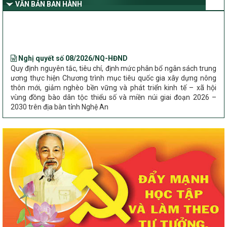
Nghệ An
VĂN BẢN BAN HÀNH
Bộ Dân tộc và Tôn giáo làm việc với UBND tỉnh về tình hình thực
hiện các Chương trình mục tiêu quốc gia trên địa bàn
Nghị quyết số 08/2026/NQ-HĐND
Quy định nguyên tắc, tiêu chí, định mức phân bổ ngân sách trung
ương thực hiện Chương trình mục tiêu quốc gia xây dựng nông
thôn mới, giảm nghèo bền vững và phát triển kinh tế – xã hội
vùng đồng bào dân tộc thiểu số và miền núi giai đoạn 2026 –
2030 trên địa bàn tỉnh Nghệ An
Chỉ Thị số 22-CT/TU
về đẩy mạnh thực hiện Chương trình mục tiêu quốc gia xây dựng
nông thôn mới, giảm nghèo bền vững và phát triển kinh tế – xã
hội vùng đồng bào dân tộc thiểu số và miền núi giai đoạn 2026 –
2030 trên địa bàn tỉnh Nghệ An
Quyết định số 2490/QĐ-UBND
Về việc thành lập Ban Chỉ đạo Chương trình mục tiều quốc gia xây
dựng nông thôn mới, giảm nghèo bền vững và phát triển kinh tế –
xã hội vùng đồng bào dân tộc thiểu số và miền núi giai đoạn 2026
-2030 tỉnh Nghệ An
Thông tư Số 23/2026/TT-BNNMT