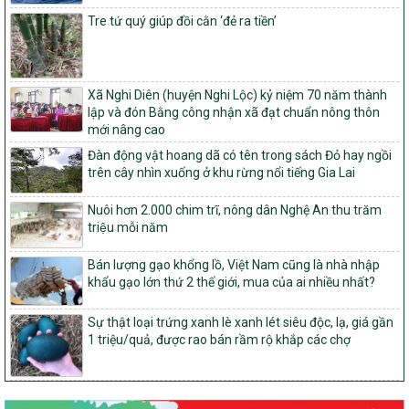
tỉnh Nghệ An
Tre tứ quý giúp đồi cằn ‘đẻ ra tiền’
103/PTNT-NTM
Về việc đăng ký thực hiện Dự án liên kết theo chuỗi giá trị thuộc
Dự án 2 – Chương trình Mục tiêu quốc gia Giảm nghèo bền vững
Xã Nghi Diên (huyện Nghi Lộc) kỷ niệm 70 năm thành
giai đoạn 2021-2025 được kéo dài sang năm 2026
lập và đón Bằng công nhận xã đạt chuẩn nông thôn
827/QĐ-BNNMT
mới nâng cao
Quyết định Ban hành Kế hoạch triển khai thực hiện Chương trình
Đàn động vật hoang dã có tên trong sách Đỏ hay ngồi
mục tiêu quốc gia xây dựng nông thôn mới, giảm nghèo bền
trên cây nhìn xuống ở khu rừng nổi tiếng Gia Lai
vững và phát triển kinh tế – xã hội vùng đồng bào dân tộc thiểu
số và miền núi giai đoạn 2026-2035, giai đoạn I: Từ năm 2026
Nuôi hơn 2.000 chim trĩ, nông dân Nghệ An thu trăm
đến năm 2030
triệu mỗi năm
14/2026/TT-BNNMT
Hướng dẫn thực hiện một số nội dung tiêu chí, điều kiện thuộc Bộ
Bán lượng gạo khổng lồ, Việt Nam cũng là nhà nhập
tiêu chí quốc gia về nông thôn mới giai đoạn 2026 – 2030 thuộc
khẩu gạo lớn thứ 2 thế giới, mua của ai nhiều nhất?
phạm vi quản lý nhà nước của Bộ Nông nghiệp và Môi trường
417/QĐ-BNNMT
Sự thật loại trứng xanh lè xanh lét siêu độc, lạ, giá gần
Phê duyệt Chương trình mục tiêu quốc gia xây dựng nông thôn
1 triệu/quả, được rao bán rầm rộ khắp các chợ
mới, giảm nghèo bền vững và phát triển kinh tế – xã hội vùng
đồng bào dân tộc thiểu số và miền núi giai đoạn 2026-2035, giai
đoạn I: Từ năm 2026 đến năm 2030