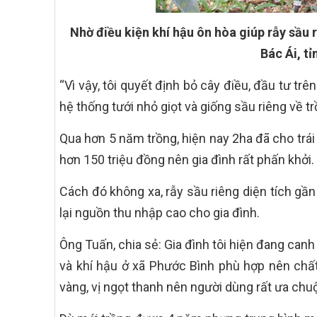
Nhờ điều kiện khí hậu ôn hòa giúp rẫy sầu 
Bác Ái, tỉ
“Vì vậy, tôi quyết định bỏ cây điều, đầu tư t
hệ thống tưới nhỏ giọt và giống sầu riêng về tr
Qua hơn 5 năm trồng, hiện nay 2ha đã cho trái
hơn 150 triệu đồng nên gia đình rất phấn khởi.
Cách đó không xa, rẫy sầu riêng diện tích g
lại nguồn thu nhập cao cho gia đình.
Ông Tuấn, chia sẻ: Gia đình tôi hiện đang can
và khí hậu ở xã Phước Bình phù hợp nên chấ
vàng, vị ngọt thanh nên người dùng rất ưa chu