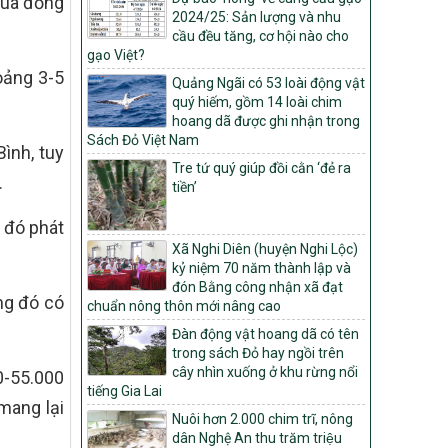
mua đồng
Môi trường
2024/25: Sản lượng và nhu
cầu đều tăng, cơ hội nào cho
Quyết định số: 26/2026/QĐ-TTg
gạo Việt?
Quyết định ban hành Bộ tiêu chí và quy
oảng 3-5
Quảng Ngãi có 53 loài động vật
trình đánh giá, phân hạng sản phẩm Mỗi
quý hiếm, gồm 14 loài chim
xã một sản phẩm
hoang dã được ghi nhận trong
số: 19/2026/QĐ-TTg
Sách Đỏ Việt Nam
ình, tuy
Quy định điều kiện, trình tự, thủ tục, hồ sơ
Tre tứ quý giúp đồi cằn ‘đẻ ra
xét, công nhận, công bố và thu hồi quyết
.
tiền’
định công nhận xã đạt chuẩn nông thôn
mới, xã đạt nông thôn mới hiện đại và
 đó phát
tỉnh, thành phố hoàn thành nhiệm vụ xây
dựng nông thôn mới giai đoạn 2026 –
Xã Nghi Diên (huyện Nghi Lộc)
2030
kỷ niệm 70 năm thành lập và
đón Bằng công nhận xã đạt
Quyết định số 16/2026/QĐ-TTg
ng đó có
chuẩn nông thôn mới nâng cao
Quy định nguyên tắc, tiêu chí, định mức
Đàn động vật hoang dã có tên
phân bổ ngân sách trung ương và tỉ lệ
trong sách Đỏ hay ngồi trên
vốn đối ứng ngân sách của địa phương
cây nhìn xuống ở khu rừng nổi
0-55.000
thực hiện Chương trình mục tiêu quốc gia
tiếng Gia Lai
xây dựng nông thôn mới, giảm nghèo
mang lại
bền vững và phát triển kinh tế – xã hội
Nuôi hơn 2.000 chim trĩ, nông
vùng đồng bào dân tộc thiểu số và miền
dân Nghệ An thu trăm triệu