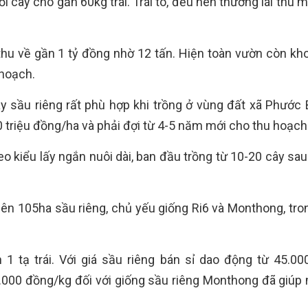
 cây cho gần 60kg trái. Trái to, đều nên thương lái thu 
 thu về gần 1 tỷ đồng nhờ 12 tấn. Hiện toàn vườn còn kh
 hoạch.
y sầu riêng rất phù hợp khi trồng ở vùng đất xã Phước B
 triệu đồng/ha và phải đợi từ 4-5 năm mới cho thu hoạch
o kiểu lấy ngắn nuôi dài, ban đầu trồng từ 10-20 cây sau
 lên 105ha sầu riêng, chủ yếu giống Ri6 và Monthong, tro
1 tạ trái. Với giá sầu riêng bán sỉ dao động từ 45.00
0.000 đồng/kg đối với giống sầu riêng Monthong đã giúp 