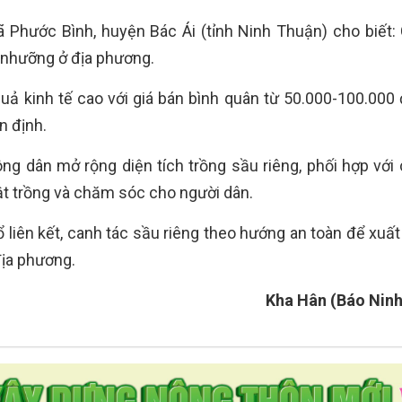
ã Phước Bình, huyện Bác Ái (tỉnh Ninh Thuận) cho biết:
hổ nhưỡng ở địa phương.
 quả kinh tế cao với giá bán bình quân từ 50.000-100.000
n định.
ông dân mở rộng diện tích trồng sầu riêng, phối hợp với 
ật trồng và chăm sóc cho người dân.
ổ liên kết, canh tác sầu riêng theo hướng an toàn để xuấ
địa phương.
Kha Hân (Báo Nin