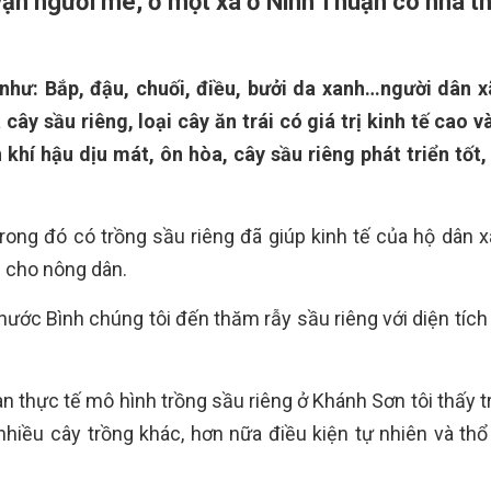
vạn người mê, ở một xã ở Ninh Thuận có nhà th
 như: Bắp, đậu, chuối, điều, bưởi da xanh…người dân 
cây sầu riêng, loại cây ăn trái có giá trị kinh tế cao v
 khí hậu dịu mát, ôn hòa, cây sầu riêng phát triển tốt,
, trong đó có trồng sầu riêng đã giúp kinh tế của hộ dân
i cho nông dân.
ớc Bình chúng tôi đến thăm rẫy sầu riêng với diện tích
n thực tế mô hình trồng sầu riêng ở Khánh Sơn tôi thấy t
nhiều cây trồng khác, hơn nữa điều kiện tự nhiên và th