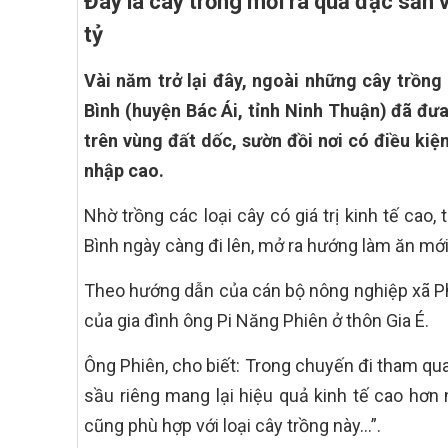
Đây là cây trồng mới ra quả đặc sản 
tỷ
Vài năm trở lại đây, ngoài những cây trồng
Bình (huyện Bác Ái, tỉnh Ninh Thuận) đã đưa 
trên vùng đất dốc, sườn đồi nơi có điều kiện
nhập cao.
Nhờ trồng các loại cây có giá trị kinh tế cao
Bình ngày càng đi lên, mở ra hướng làm ăn mớ
Theo hướng dẫn của cán bộ nông nghiệp xã Phư
của gia đình ông Pi Năng Phiên ở thôn Gia É.
Ông Phiên, cho biết: Trong chuyến đi tham qua
sầu riêng mang lại hiệu quả kinh tế cao hơn 
cũng phù hợp với loại cây trồng này…”.