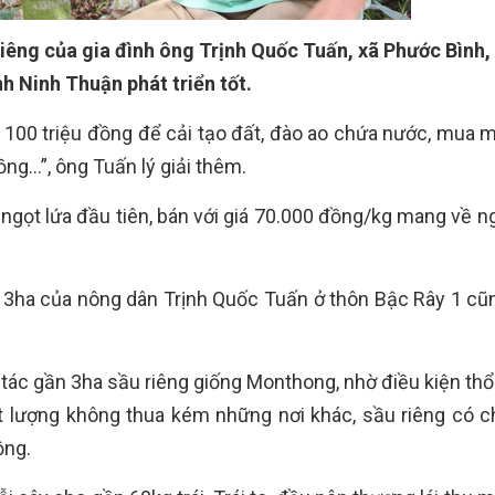
riêng của gia đình ông Trịnh Quốc Tuấn, xã Phước Bình,
nh Ninh Thuận phát triển tốt.
rên 100 triệu đồng để cải tạo đất, đào ao chứa nước, mua
ồng…”, ông Tuấn lý giải thêm.
 ngọt lứa đầu tiên, bán với giá 70.000 đồng/kg mang về n
ần 3ha của nông dân Trịnh Quốc Tuấn ở thôn Bậc Rây 1 c
h tác gần 3ha sầu riêng giống Monthong, nhờ điều kiện th
t lượng không thua kém những nơi khác, sầu riêng có 
ộng.