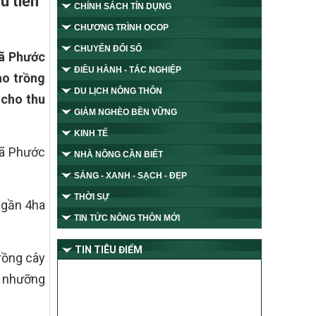
u tiền
CHÍNH SÁCH TÍN DỤNG
CHƯƠNG TRÌNH OCOP
CHUYỂN ĐỔI SỐ
xã Phước
ĐIỀU HÀNH - TÁC NGHIỆP
ào trồng
DU LỊCH NÔNG THÔN
 cho thu
GIẢM NGHÈO BỀN VỮNG
KINH TẾ
 xã Phước
NHÀ NÔNG CẦN BIẾT
SÁNG - XANH - SẠCH - ĐẸP
THỜI SỰ
 gần 4ha
TIN TỨC NÔNG THÔN MỚI
TIN TIÊU ĐIỂM
rồng cây
ổ nhưỡng