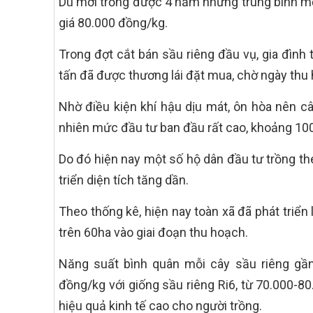
Dù mới trồng được 4 năm nhưng trung bình mỗi
giá 80.000 đồng/kg.
Trong đợt cắt bán sầu riêng đầu vụ, gia đình
tấn đã được thương lái đặt mua, chờ ngày thu
Nhờ điều kiện khí hậu dịu mát, ôn hòa nên câ
nhiên mức đầu tư ban đầu rất cao, khoảng 100
Do đó hiện nay một số hộ dân đầu tư trồng the
triển diện tích tăng dần.
Theo thống kê, hiện nay toàn xã đã phát triển
trên 60ha vào giai đoạn thu hoạch.
Năng suất bình quân mỗi cây sầu riêng gần 
đồng/kg với giống sầu riêng Ri6, từ 70.000-8
hiệu quả kinh tế cao cho người trồng.