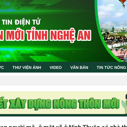
ỨC
THƯ VIỆN ẢNH
VIDEO
VĂN BẢN
TIN TỨC NÔNG