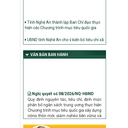
Tỉnh Nghệ An thành lập Ban Chỉ đạo thực
hiện các Chương trình mục tiêu quốc gia
UBND tỉnh Nghệ An cho ý kiến bộ tiêu chí xã
Nông thôn mới
Ban Thường vụ Tỉnh ủy Nghệ An ban hành
Chỉ thị về đẩy mạnh thực hiện Chương trình
VĂN BẢN BAN HÀNH
mục tiêu quốc gia xây dựng nông thôn mới,
giảm nghèo bền vững và phát triển kinh tế –
xã hội vùng đồng bào dân tộc thiểu số và
miền núi giai đoạn 2026 – 2030 trên địa bàn
tỉnh Nghệ An
Nghị quyết số 08/2026/NQ-HĐND
Bộ Dân tộc và Tôn giáo làm việc với UBND
tỉnh về tình hình thực hiện các Chương trình
Quy định nguyên tắc, tiêu chí, định mức
phân bổ ngân sách trung ương thực hiện
mục tiêu quốc gia trên địa bàn
Chương trình mục tiêu quốc gia xây dựng
nông thôn mới, giảm nghèo bền vững và
phát triển kinh tế – xã hội vùng đồng bào
dân tộc thiểu số và miền núi giai đoạn
2026 – 2030 trên địa bàn tỉnh Nghệ An