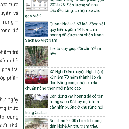
Môi trường
ược trực
2024/25: Sản lượng và nhu
cầu đều tăng, cơ hội nào cho
Quyết định số: 26/2026/QĐ-TTg
huyện và
gạo Việt?
Quyết định ban hành Bộ tiêu chí và quy
 Trung –
trình đánh giá, phân hạng sản phẩm Mỗi
Quảng Ngãi có 53 loài động vật
xã một sản phẩm
quý hiếm, gồm 14 loài chim
trong đó
hoang dã được ghi nhận trong
số: 19/2026/QĐ-TTg
Sách Đỏ Việt Nam
Quy định điều kiện, trình tự, thủ tục, hồ sơ
Tre tứ quý giúp đồi cằn ‘đẻ ra
xét, công nhận, công bố và thu hồi quyết
phẩm trà
tiền’
định công nhận xã đạt chuẩn nông thôn
mới, xã đạt nông thôn mới hiện đại và
phẩm chè
tỉnh, thành phố hoàn thành nhiệm vụ xây
pha trà,
dựng nông thôn mới giai đoạn 2026 –
Xã Nghi Diên (huyện Nghi Lộc)
2030
góp phần
kỷ niệm 70 năm thành lập và
đón Bằng công nhận xã đạt
Quyết định số 16/2026/QĐ-TTg
chuẩn nông thôn mới nâng cao
Quy định nguyên tắc, tiêu chí, định mức
phân bổ ngân sách trung ương và tỉ lệ
Đàn động vật hoang dã có tên
như ngày
vốn đối ứng ngân sách của địa phương
trong sách Đỏ hay ngồi trên
thực hiện Chương trình mục tiêu quốc gia
cây nhìn xuống ở khu rừng nổi
ưởng thức
xây dựng nông thôn mới, giảm nghèo
tiếng Gia Lai
 tôi cũng
bền vững và phát triển kinh tế – xã hội
Nuôi hơn 2.000 chim trĩ, nông
vùng đồng bào dân tộc thiểu số và miền
đất Thái
dân Nghệ An thu trăm triệu
núi giai đoạn 2026 – 2030