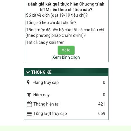
Đánh giá kết quả thực hiện Chương trình
tiêu chí, điều kiện thuộc Bộ tiêu chí quốc
NTM nên theo chỉ tiêu nào?
gia về nông thôn mới giai đoạn 2026 –
Số xã về đích (đạt 19/19 tiêu chí)?
2030 thuộc phạm vi quản lý nhà nước
của Bộ Nông nghiệp và Môi trường
Tổng số tiêu chí đạt chuẩn?
Tổng mức độ tiến bộ của tất cả các tiêu chí
417/QĐ-BNNMT
(theo phương pháp chấm điểm)?
Phê duyệt Chương trình mục tiêu quốc
gia xây dựng nông thôn mới, giảm nghèo
Tất cả các ý kiến trên
bền vững và phát triển kinh tế – xã hội
vùng đồng bào dân tộc thiểu số và miền
Xem bình chọn
núi giai đoạn 2026-2035, giai đoạn I: Từ
năm 2026 đến năm 2030
THỐNG KÊ
Nghị quyết số 08/2026/NQ-HĐND
Quy định nguyên tắc, tiêu chí, định mức
Đang truy cập
0
phân bổ ngân sách trung ương thực hiện
Chương trình mục tiêu quốc gia xây dựng
Hôm nay
0
nông thôn mới, giảm nghèo bền vững và
phát triển kinh tế – xã hội vùng đồng bào
Tháng hiện tại
421
dân tộc thiểu số và miền núi giai đoạn
Tổng lượt truy cập
659
2026 – 2030 trên địa bàn tỉnh Nghệ An
Chỉ Thị số 22-CT/TU
về đẩy mạnh thực hiện Chương trình mục