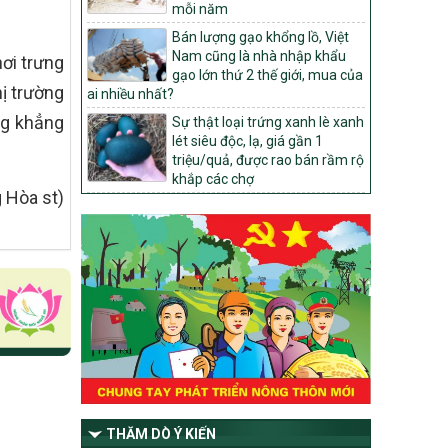
mỗi năm
1451/QĐ-UBND
Bán lượng gạo khổng lồ, Việt
Phê duyệt danh sách các xã thuộc nhóm
Nam cũng là nhà nhập khẩu
ơi trưng
1, nhóm 2, nhóm 3 trong xây dựng nông
gạo lớn thứ 2 thế giới, mua của
thôn mới giai đoạn 2026-2030 trên địa
ị trường
ai nhiều nhất?
bàn tỉnh Nghệ An
ng khẳng
Sự thật loại trứng xanh lè xanh
103/PTNT-NTM
lét siêu độc, lạ, giá gần 1
Về việc đăng ký thực hiện Dự án liên kết
triệu/quả, được rao bán rầm rộ
theo chuỗi giá trị thuộc Dự án 2 –
khắp các chợ
Chương trình Mục tiêu quốc gia Giảm
 Hòa st)
nghèo bền vững giai đoạn 2021-2025
được kéo dài sang năm 2026
827/QĐ-BNNMT
Quyết định Ban hành Kế hoạch triển khai
thực hiện Chương trình mục tiêu quốc gia
xây dựng nông thôn mới, giảm nghèo
bền vững và phát triển kinh tế – xã hội
vùng đồng bào dân tộc thiểu số và miền
núi giai đoạn 2026-2035, giai đoạn I: Từ
năm 2026 đến năm 2030
14/2026/TT-BNNMT
THĂM DÒ Ý KIẾN
Hướng dẫn thực hiện một số nội dung