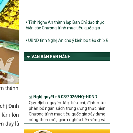
Tỉnh Nghệ An thành lập Ban Chỉ đạo thực
hiện các Chương trình mục tiêu quốc gia
UBND tỉnh Nghệ An cho ý kiến bộ tiêu chí xã
Nông thôn mới
Ban Thường vụ Tỉnh ủy Nghệ An ban hành
Chỉ thị về đẩy mạnh thực hiện Chương trình
VĂN BẢN BAN HÀNH
mục tiêu quốc gia xây dựng nông thôn mới,
giảm nghèo bền vững và phát triển kinh tế –
xã hội vùng đồng bào dân tộc thiểu số và
miền núi giai đoạn 2026 – 2030 trên địa bàn
tỉnh Nghệ An
ãm thành
Nghị quyết số 08/2026/NQ-HĐND
Bộ Dân tộc và Tôn giáo làm việc với UBND
tỉnh về tình hình thực hiện các Chương trình
Quy định nguyên tắc, tiêu chí, định mức
phân bổ ngân sách trung ương thực hiện
mục tiêu quốc gia trên địa bàn
chị Đinh
Chương trình mục tiêu quốc gia xây dựng
nông thôn mới, giảm nghèo bền vững và
 lãm lớn
phát triển kinh tế – xã hội vùng đồng bào
n đây là
dân tộc thiểu số và miền núi giai đoạn
2026 – 2030 trên địa bàn tỉnh Nghệ An