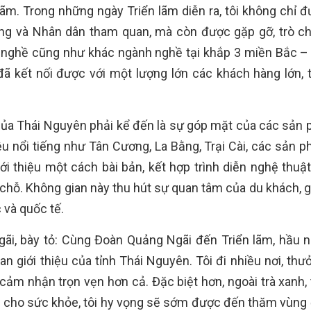
lãm. Trong những ngày Triển lãm diễn ra, tôi không chỉ đ
àng và Nhân dân tham quan, mà còn được gặp gỡ, trò c
 nghề cũng như khác ngành nghề tại khắp 3 miền Bắc –
đã kết nối được với một lượng lớn các khách hàng lớn, 
của Thái Nguyên phải kể đến là sự góp mặt của các sản 
u nổi tiếng như Tân Cương, La Bằng, Trại Cài, các sản 
 thiệu một cách bài bản, kết hợp trình diễn nghệ thuật 
i chỗ. Không gian này thu hút sự quan tâm của du khách, 
 và quốc tế.
ãi, bày tỏ: Cùng Đoàn Quảng Ngãi đến Triển lãm, hầu 
an giới thiệu của tỉnh Thái Nguyên. Tôi đi nhiều nơi, th
i cảm nhận trọn vẹn hơn cả. Đặc biệt hơn, ngoài trà xanh,
t cho sức khỏe, tôi hy vọng sẽ sớm được đến thăm vùng 