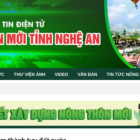
ỨC
THƯ VIỆN ẢNH
VIDEO
VĂN BẢN
TIN TỨC NÔNG