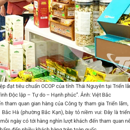
 đạt tiêu chuẩn OCOP của tỉnh Thái Nguyên tại Triển l
ình Độc lập – Tự do – Hạnh phúc”. Ảnh: Việt Bắc
n tham quan gian hàng của Công ty tham gia Triển lãm, 
Bắc Hà (phường Bắc Kạn), bày tỏ niềm vui: Đây là triển
 mỗi ngày có tới hàng nghìn lượt khách đến tham quan nê
 phẩm đến nhiều khách hàng trên toàn quốc.