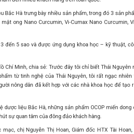
ệu Bắc Hà trưng bày nhiều sản phẩm, trong đó 3 sản p
 mật ong Nano Curcumin, Vi-Cumax Nano Curcumin, V
3 đến 5 sao và được ứng dụng khoa học – kỹ thuật, c
ồ Chí Minh, chia sẻ: Trước đây tôi chỉ biết Thái Nguyên 
hẩm từ tinh nghệ của Thái Nguyên, tôi rất ngạc nhiên 
người nông dân đã kết hợp với các nhà khoa học để tạo 
hệ dược liệu Bắc Hà, những sản phẩm OCOP miến dong
 hút sự quan tâm của đông đảo khách hàng.
c mạc, chị Nguyễn Thị Hoan, Giám đốc HTX Tài Hoan, 