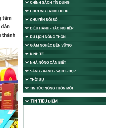
CHÍNH SÁCH TÍN DỤNG
CHƯƠNG TRÌNH OCOP
g tâm
CHUYỂN ĐỔI SỐ
n dân
ĐIỀU HÀNH - TÁC NGHIỆP
u thành
DU LỊCH NÔNG THÔN
GIẢM NGHÈO BỀN VỮNG
KINH TẾ
NHÀ NÔNG CẦN BIẾT
SÁNG - XANH - SẠCH - ĐẸP
THỜI SỰ
TIN TỨC NÔNG THÔN MỚI
TIN TIÊU ĐIỂM