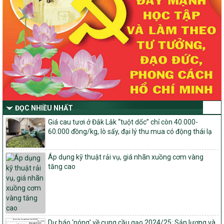
Quyết định số 2490/QĐ-UBND
Về việc thành lập Ban Chỉ đạo Chương trình mục tiều quốc gia xây
dựng nông thôn mới, giảm nghèo bền vững và phát triển kinh tế –
xã hội vùng đồng bào dân tộc thiểu số và miền núi giai đoạn 2026
-2030 tỉnh Nghệ An
Thông tư Số 23/2026/TT-BNNMT
Thông tư Hướng dẫn thực hiện một số nội dung Chương trình
mục tiêu quốc gia xây dựng nông thôn mới, giảm nghèo bền
vững và phát triển kinh tế – xã hội vùng đồng bào dân tộc thiểu
số và miền núi giai đoạn 2026-2030 thuộc phạm vi quản lý nhà
nước của Bộ Nông nghiệp và Môi trường
ĐỌC NHIỀU NHẤT
Quyết định số: 26/2026/QĐ-TTg
Giá cau tươi ở Đắk Lắk “tuột dốc” chỉ còn 40.000-
Quyết định ban hành Bộ tiêu chí và quy trình đánh giá, phân hạng
60.000 đồng/kg, lò sấy, đại lý thu mua có động thái lạ
sản phẩm Mỗi xã một sản phẩm
số: 19/2026/QĐ-TTg
Áp dụng kỹ thuật rải vụ, giá nhãn xuồng cơm vàng
Quy định điều kiện, trình tự, thủ tục, hồ sơ xét, công nhận, công bố
tăng cao
và thu hồi quyết định công nhận xã đạt chuẩn nông thôn mới, xã
đạt nông thôn mới hiện đại và tỉnh, thành phố hoàn thành nhiệm
vụ xây dựng nông thôn mới giai đoạn 2026 – 2030
Quyết định số 16/2026/QĐ-TTg
Quy định nguyên tắc, tiêu chí, định mức phân bổ ngân sách trung
Dự báo ‘nóng’ về cung cầu gạo 2024/25: Sản lượng và