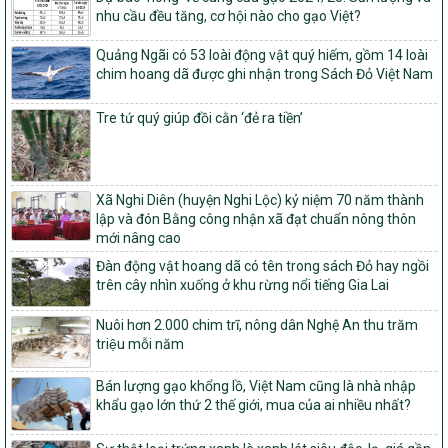
ương và tỉ lệ vốn đối ứng ngân sách của địa phương thực hiện
nhu cầu đều tăng, cơ hội nào cho gạo Việt?
Chương trình mục tiêu quốc gia xây dựng nông thôn mới, giảm
nghèo bền vững và phát triển kinh tế – xã hội vùng đồng bào dân
Quảng Ngãi có 53 loài động vật quý hiếm, gồm 14 loài
tộc thiểu số và miền núi giai đoạn 2026 – 2030
chim hoang dã được ghi nhận trong Sách Đỏ Việt Nam
1451/QĐ-UBND
Phê duyệt danh sách các xã thuộc nhóm 1, nhóm 2, nhóm 3
Tre tứ quý giúp đồi cằn ‘đẻ ra tiền’
trong xây dựng nông thôn mới giai đoạn 2026-2030 trên địa bàn
tỉnh Nghệ An
103/PTNT-NTM
Về việc đăng ký thực hiện Dự án liên kết theo chuỗi giá trị thuộc
Xã Nghi Diên (huyện Nghi Lộc) kỷ niệm 70 năm thành
Dự án 2 – Chương trình Mục tiêu quốc gia Giảm nghèo bền vững
lập và đón Bằng công nhận xã đạt chuẩn nông thôn
giai đoạn 2021-2025 được kéo dài sang năm 2026
mới nâng cao
827/QĐ-BNNMT
Đàn động vật hoang dã có tên trong sách Đỏ hay ngồi
Quyết định Ban hành Kế hoạch triển khai thực hiện Chương trình
trên cây nhìn xuống ở khu rừng nổi tiếng Gia Lai
mục tiêu quốc gia xây dựng nông thôn mới, giảm nghèo bền
vững và phát triển kinh tế – xã hội vùng đồng bào dân tộc thiểu
Nuôi hơn 2.000 chim trĩ, nông dân Nghệ An thu trăm
số và miền núi giai đoạn 2026-2035, giai đoạn I: Từ năm 2026
triệu mỗi năm
đến năm 2030
Bán lượng gạo khổng lồ, Việt Nam cũng là nhà nhập
14/2026/TT-BNNMT
khẩu gạo lớn thứ 2 thế giới, mua của ai nhiều nhất?
Hướng dẫn thực hiện một số nội dung tiêu chí, điều kiện thuộc Bộ
tiêu chí quốc gia về nông thôn mới giai đoạn 2026 – 2030 thuộc
phạm vi quản lý nhà nước của Bộ Nông nghiệp và Môi trường