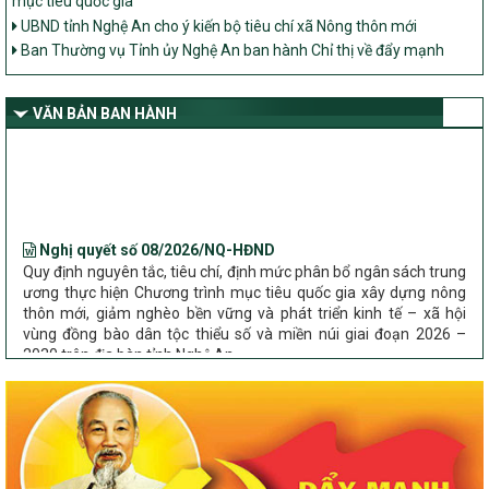
UBND tỉnh Nghệ An cho ý kiến bộ tiêu chí xã Nông thôn mới
Ban Thường vụ Tỉnh ủy Nghệ An ban hành Chỉ thị về đẩy mạnh
thực hiện Chương trình mục tiêu quốc gia xây dựng nông thôn mới,
giảm nghèo bền vững và phát triển kinh tế – xã hội vùng đồng bào
dân tộc thiểu số và miền núi giai đoạn 2026 – 2030 trên địa bàn tỉnh
VĂN BẢN BAN HÀNH
Nghệ An
Bộ Dân tộc và Tôn giáo làm việc với UBND tỉnh về tình hình thực
hiện các Chương trình mục tiêu quốc gia trên địa bàn
Nghị quyết số 08/2026/NQ-HĐND
Quy định nguyên tắc, tiêu chí, định mức phân bổ ngân sách trung
ương thực hiện Chương trình mục tiêu quốc gia xây dựng nông
thôn mới, giảm nghèo bền vững và phát triển kinh tế – xã hội
vùng đồng bào dân tộc thiểu số và miền núi giai đoạn 2026 –
2030 trên địa bàn tỉnh Nghệ An
Chỉ Thị số 22-CT/TU
về đẩy mạnh thực hiện Chương trình mục tiêu quốc gia xây dựng
nông thôn mới, giảm nghèo bền vững và phát triển kinh tế – xã
hội vùng đồng bào dân tộc thiểu số và miền núi giai đoạn 2026 –
2030 trên địa bàn tỉnh Nghệ An