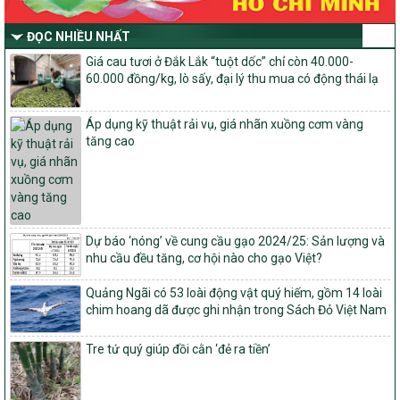
số và miền núi giai đoạn 2026-2030 thuộc phạm vi quản lý nhà
nước của Bộ Nông nghiệp và Môi trường
ĐỌC NHIỀU NHẤT
Quyết định số: 26/2026/QĐ-TTg
Giá cau tươi ở Đắk Lắk “tuột dốc” chỉ còn 40.000-
Quyết định ban hành Bộ tiêu chí và quy trình đánh giá, phân hạng
60.000 đồng/kg, lò sấy, đại lý thu mua có động thái lạ
sản phẩm Mỗi xã một sản phẩm
số: 19/2026/QĐ-TTg
Áp dụng kỹ thuật rải vụ, giá nhãn xuồng cơm vàng
Quy định điều kiện, trình tự, thủ tục, hồ sơ xét, công nhận, công bố
tăng cao
và thu hồi quyết định công nhận xã đạt chuẩn nông thôn mới, xã
đạt nông thôn mới hiện đại và tỉnh, thành phố hoàn thành nhiệm
vụ xây dựng nông thôn mới giai đoạn 2026 – 2030
Quyết định số 16/2026/QĐ-TTg
Quy định nguyên tắc, tiêu chí, định mức phân bổ ngân sách trung
ương và tỉ lệ vốn đối ứng ngân sách của địa phương thực hiện
Dự báo ‘nóng’ về cung cầu gạo 2024/25: Sản lượng và
Chương trình mục tiêu quốc gia xây dựng nông thôn mới, giảm
nhu cầu đều tăng, cơ hội nào cho gạo Việt?
nghèo bền vững và phát triển kinh tế – xã hội vùng đồng bào dân
tộc thiểu số và miền núi giai đoạn 2026 – 2030
Quảng Ngãi có 53 loài động vật quý hiếm, gồm 14 loài
chim hoang dã được ghi nhận trong Sách Đỏ Việt Nam
1451/QĐ-UBND
Phê duyệt danh sách các xã thuộc nhóm 1, nhóm 2, nhóm 3
Tre tứ quý giúp đồi cằn ‘đẻ ra tiền’
trong xây dựng nông thôn mới giai đoạn 2026-2030 trên địa bàn
tỉnh Nghệ An
103/PTNT-NTM