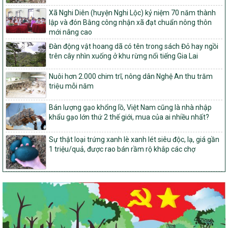
Về việc đăng ký thực hiện Dự án liên kết theo chuỗi giá trị thuộc
Xã Nghi Diên (huyện Nghi Lộc) kỷ niệm 70 năm thành
Dự án 2 – Chương trình Mục tiêu quốc gia Giảm nghèo bền vững
lập và đón Bằng công nhận xã đạt chuẩn nông thôn
giai đoạn 2021-2025 được kéo dài sang năm 2026
mới nâng cao
827/QĐ-BNNMT
Đàn động vật hoang dã có tên trong sách Đỏ hay ngồi
Quyết định Ban hành Kế hoạch triển khai thực hiện Chương trình
trên cây nhìn xuống ở khu rừng nổi tiếng Gia Lai
mục tiêu quốc gia xây dựng nông thôn mới, giảm nghèo bền
vững và phát triển kinh tế – xã hội vùng đồng bào dân tộc thiểu
Nuôi hơn 2.000 chim trĩ, nông dân Nghệ An thu trăm
số và miền núi giai đoạn 2026-2035, giai đoạn I: Từ năm 2026
triệu mỗi năm
đến năm 2030
14/2026/TT-BNNMT
Bán lượng gạo khổng lồ, Việt Nam cũng là nhà nhập
Hướng dẫn thực hiện một số nội dung tiêu chí, điều kiện thuộc Bộ
khẩu gạo lớn thứ 2 thế giới, mua của ai nhiều nhất?
tiêu chí quốc gia về nông thôn mới giai đoạn 2026 – 2030 thuộc
phạm vi quản lý nhà nước của Bộ Nông nghiệp và Môi trường
Sự thật loại trứng xanh lè xanh lét siêu độc, lạ, giá gần
1 triệu/quả, được rao bán rầm rộ khắp các chợ
417/QĐ-BNNMT
Phê duyệt Chương trình mục tiêu quốc gia xây dựng nông thôn
mới, giảm nghèo bền vững và phát triển kinh tế – xã hội vùng
đồng bào dân tộc thiểu số và miền núi giai đoạn 2026-2035, giai
đoạn I: Từ năm 2026 đến năm 2030
Nghị quyết số 08/2026/NQ-HĐND
Quy định nguyên tắc, tiêu chí, định mức phân bổ ngân sách trung