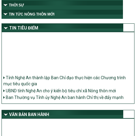
THỜI SỰ
TIN TỨC NÔNG THÔN MỚI
TIN TIÊU ĐIỂM
Tỉnh Nghệ An thành lập Ban Chỉ đạo thực hiện các Chương trình
mục tiêu quốc gia
UBND tỉnh Nghệ An cho ý kiến bộ tiêu chí xã Nông thôn mới
Ban Thường vụ Tỉnh ủy Nghệ An ban hành Chỉ thị về đẩy mạnh
thực hiện Chương trình mục tiêu quốc gia xây dựng nông thôn mới,
giảm nghèo bền vững và phát triển kinh tế – xã hội vùng đồng bào
dân tộc thiểu số và miền núi giai đoạn 2026 – 2030 trên địa bàn tỉnh
VĂN BẢN BAN HÀNH
Nghệ An
Bộ Dân tộc và Tôn giáo làm việc với UBND tỉnh về tình hình thực
hiện các Chương trình mục tiêu quốc gia trên địa bàn