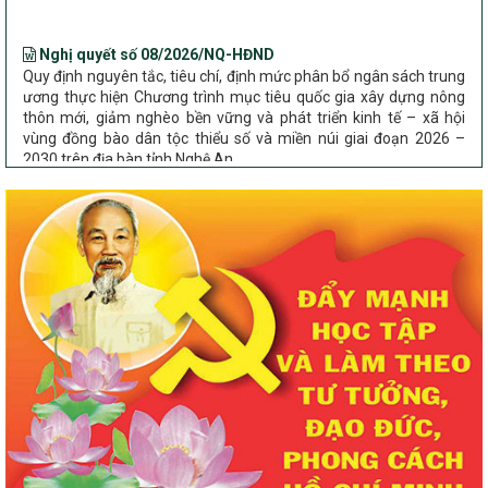
Nghị quyết số 08/2026/NQ-HĐND
Quy định nguyên tắc, tiêu chí, định mức phân bổ ngân sách trung
ương thực hiện Chương trình mục tiêu quốc gia xây dựng nông
thôn mới, giảm nghèo bền vững và phát triển kinh tế – xã hội
vùng đồng bào dân tộc thiểu số và miền núi giai đoạn 2026 –
2030 trên địa bàn tỉnh Nghệ An
Chỉ Thị số 22-CT/TU
về đẩy mạnh thực hiện Chương trình mục tiêu quốc gia xây dựng
nông thôn mới, giảm nghèo bền vững và phát triển kinh tế – xã
hội vùng đồng bào dân tộc thiểu số và miền núi giai đoạn 2026 –
2030 trên địa bàn tỉnh Nghệ An
Quyết định số 2490/QĐ-UBND
Về việc thành lập Ban Chỉ đạo Chương trình mục tiều quốc gia xây
dựng nông thôn mới, giảm nghèo bền vững và phát triển kinh tế –
xã hội vùng đồng bào dân tộc thiểu số và miền núi giai đoạn 2026
-2030 tỉnh Nghệ An
Thông tư Số 23/2026/TT-BNNMT
Thông tư Hướng dẫn thực hiện một số nội dung Chương trình
mục tiêu quốc gia xây dựng nông thôn mới, giảm nghèo bền
vững và phát triển kinh tế – xã hội vùng đồng bào dân tộc thiểu