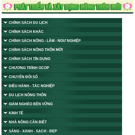
CHÍNH SÁCH DU LỊCH
CHÍNH SÁCH KHÁC
CHÍNH SÁCH NÔNG - LÂM - NGƯ NGHIỆP
CHÍNH SÁCH NÔNG THÔN MỚI
CHÍNH SÁCH TÍN DỤNG
CHƯƠNG TRÌNH OCOP
CHUYỂN ĐỔI SỐ
ĐIỀU HÀNH - TÁC NGHIỆP
DU LỊCH NÔNG THÔN
GIẢM NGHÈO BỀN VỮNG
KINH TẾ
NHÀ NÔNG CẦN BIẾT
SÁNG - XANH - SẠCH - ĐẸP