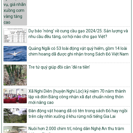
và thu hồi quyết định công nhận xã đạt chuẩn nông thôn mới, xã
đạt nông thôn mới hiện đại và tỉnh, thành phố hoàn thành nhiệm
vụ xây dựng nông thôn mới giai đoạn 2026 – 2030
Quyết định số 16/2026/QĐ-TTg
Quy định nguyên tắc, tiêu chí, định mức phân bổ ngân sách trung
Dự báo ‘nóng’ về cung cầu gạo 2024/25: Sản lượng và
ương và tỉ lệ vốn đối ứng ngân sách của địa phương thực hiện
nhu cầu đều tăng, cơ hội nào cho gạo Việt?
Chương trình mục tiêu quốc gia xây dựng nông thôn mới, giảm
nghèo bền vững và phát triển kinh tế – xã hội vùng đồng bào dân
Quảng Ngãi có 53 loài động vật quý hiếm, gồm 14 loài
tộc thiểu số và miền núi giai đoạn 2026 – 2030
chim hoang dã được ghi nhận trong Sách Đỏ Việt Nam
1451/QĐ-UBND
Phê duyệt danh sách các xã thuộc nhóm 1, nhóm 2, nhóm 3
Tre tứ quý giúp đồi cằn ‘đẻ ra tiền’
trong xây dựng nông thôn mới giai đoạn 2026-2030 trên địa bàn
tỉnh Nghệ An
103/PTNT-NTM
Về việc đăng ký thực hiện Dự án liên kết theo chuỗi giá trị thuộc
Xã Nghi Diên (huyện Nghi Lộc) kỷ niệm 70 năm thành
Dự án 2 – Chương trình Mục tiêu quốc gia Giảm nghèo bền vững
lập và đón Bằng công nhận xã đạt chuẩn nông thôn
giai đoạn 2021-2025 được kéo dài sang năm 2026
mới nâng cao
827/QĐ-BNNMT
Đàn động vật hoang dã có tên trong sách Đỏ hay ngồi
trên cây nhìn xuống ở khu rừng nổi tiếng Gia Lai
Quyết định Ban hành Kế hoạch triển khai thực hiện Chương trình
mục tiêu quốc gia xây dựng nông thôn mới, giảm nghèo bền
vững và phát triển kinh tế – xã hội vùng đồng bào dân tộc thiểu
Nuôi hơn 2.000 chim trĩ, nông dân Nghệ An thu trăm