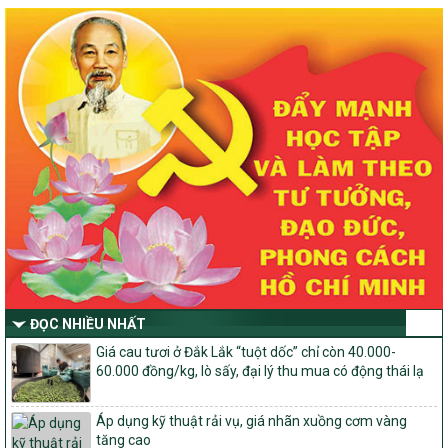
Chỉ Thị số 22-CT/TU
về đẩy mạnh thực hiện Chương trình mục tiêu quốc gia xây dựng
nông thôn mới, giảm nghèo bền vững và phát triển kinh tế – xã
hội vùng đồng bào dân tộc thiểu số và miền núi giai đoạn 2026 –
2030 trên địa bàn tỉnh Nghệ An
Quyết định số 2490/QĐ-UBND
Về việc thành lập Ban Chỉ đạo Chương trình mục tiều quốc gia xây
dựng nông thôn mới, giảm nghèo bền vững và phát triển kinh tế –
xã hội vùng đồng bào dân tộc thiểu số và miền núi giai đoạn 2026
-2030 tỉnh Nghệ An
Thông tư Số 23/2026/TT-BNNMT
Thông tư Hướng dẫn thực hiện một số nội dung Chương trình
mục tiêu quốc gia xây dựng nông thôn mới, giảm nghèo bền
vững và phát triển kinh tế – xã hội vùng đồng bào dân tộc thiểu
số và miền núi giai đoạn 2026-2030 thuộc phạm vi quản lý nhà
nước của Bộ Nông nghiệp và Môi trường
ĐỌC NHIỀU NHẤT
Quyết định số: 26/2026/QĐ-TTg
Giá cau tươi ở Đắk Lắk “tuột dốc” chỉ còn 40.000-
Quyết định ban hành Bộ tiêu chí và quy trình đánh giá, phân hạng
60.000 đồng/kg, lò sấy, đại lý thu mua có động thái lạ
sản phẩm Mỗi xã một sản phẩm
số: 19/2026/QĐ-TTg
Áp dụng kỹ thuật rải vụ, giá nhãn xuồng cơm vàng
Quy định điều kiện, trình tự, thủ tục, hồ sơ xét, công nhận, công bố
tăng cao