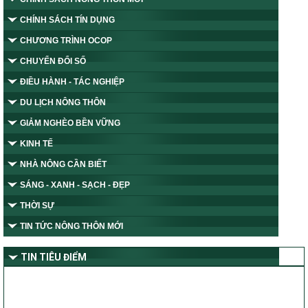
CHÍNH SÁCH TÍN DỤNG
CHƯƠNG TRÌNH OCOP
CHUYỂN ĐỔI SỐ
ĐIỀU HÀNH - TÁC NGHIỆP
DU LỊCH NÔNG THÔN
GIẢM NGHÈO BỀN VỮNG
KINH TẾ
NHÀ NÔNG CẦN BIẾT
SÁNG - XANH - SẠCH - ĐẸP
THỜI SỰ
TIN TỨC NÔNG THÔN MỚI
TIN TIÊU ĐIỂM