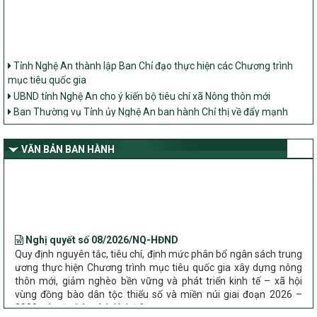
Tỉnh Nghệ An thành lập Ban Chỉ đạo thực hiện các Chương trình
mục tiêu quốc gia
UBND tỉnh Nghệ An cho ý kiến bộ tiêu chí xã Nông thôn mới
Ban Thường vụ Tỉnh ủy Nghệ An ban hành Chỉ thị về đẩy mạnh
thực hiện Chương trình mục tiêu quốc gia xây dựng nông thôn mới,
giảm nghèo bền vững và phát triển kinh tế – xã hội vùng đồng bào
dân tộc thiểu số và miền núi giai đoạn 2026 – 2030 trên địa bàn tỉnh
VĂN BẢN BAN HÀNH
Nghệ An
Bộ Dân tộc và Tôn giáo làm việc với UBND tỉnh về tình hình thực
hiện các Chương trình mục tiêu quốc gia trên địa bàn
Nghị quyết số 08/2026/NQ-HĐND
Quy định nguyên tắc, tiêu chí, định mức phân bổ ngân sách trung
ương thực hiện Chương trình mục tiêu quốc gia xây dựng nông
thôn mới, giảm nghèo bền vững và phát triển kinh tế – xã hội
vùng đồng bào dân tộc thiểu số và miền núi giai đoạn 2026 –
2030 trên địa bàn tỉnh Nghệ An