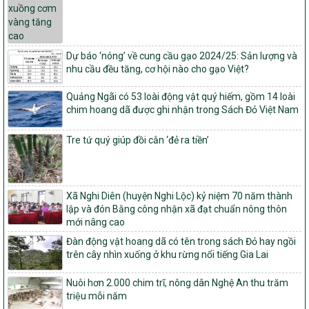
vụ xây dựng nông thôn mới giai đoạn 2026 – 2030
Quyết định số 16/2026/QĐ-TTg
Quy định nguyên tắc, tiêu chí, định mức phân bổ ngân sách trung
ương và tỉ lệ vốn đối ứng ngân sách của địa phương thực hiện
Dự báo ‘nóng’ về cung cầu gạo 2024/25: Sản lượng và
Chương trình mục tiêu quốc gia xây dựng nông thôn mới, giảm
nhu cầu đều tăng, cơ hội nào cho gạo Việt?
nghèo bền vững và phát triển kinh tế – xã hội vùng đồng bào dân
tộc thiểu số và miền núi giai đoạn 2026 – 2030
Quảng Ngãi có 53 loài động vật quý hiếm, gồm 14 loài
chim hoang dã được ghi nhận trong Sách Đỏ Việt Nam
1451/QĐ-UBND
Phê duyệt danh sách các xã thuộc nhóm 1, nhóm 2, nhóm 3
trong xây dựng nông thôn mới giai đoạn 2026-2030 trên địa bàn
Tre tứ quý giúp đồi cằn ‘đẻ ra tiền’
tỉnh Nghệ An
103/PTNT-NTM
Về việc đăng ký thực hiện Dự án liên kết theo chuỗi giá trị thuộc
Xã Nghi Diên (huyện Nghi Lộc) kỷ niệm 70 năm thành
Dự án 2 – Chương trình Mục tiêu quốc gia Giảm nghèo bền vững
lập và đón Bằng công nhận xã đạt chuẩn nông thôn
giai đoạn 2021-2025 được kéo dài sang năm 2026
mới nâng cao
827/QĐ-BNNMT
Đàn động vật hoang dã có tên trong sách Đỏ hay ngồi
Quyết định Ban hành Kế hoạch triển khai thực hiện Chương trình
trên cây nhìn xuống ở khu rừng nổi tiếng Gia Lai
mục tiêu quốc gia xây dựng nông thôn mới, giảm nghèo bền
vững và phát triển kinh tế – xã hội vùng đồng bào dân tộc thiểu
Nuôi hơn 2.000 chim trĩ, nông dân Nghệ An thu trăm
số và miền núi giai đoạn 2026-2035, giai đoạn I: Từ năm 2026
triệu mỗi năm
đến năm 2030