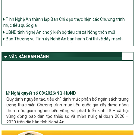
Tỉnh Nghệ An thành lập Ban Chỉ đạo thực hiện các Chương trình
mục tiêu quốc gia
UBND tỉnh Nghệ An cho ý kiến bộ tiêu chí xã Nông thôn mới
Ban Thường vụ Tỉnh ủy Nghệ An ban hành Chỉ thị về đẩy mạnh
thực hiện Chương trình mục tiêu quốc gia xây dựng nông thôn mới,
giảm nghèo bền vững và phát triển kinh tế – xã hội vùng đồng bào
dân tộc thiểu số và miền núi giai đoạn 2026 – 2030 trên địa bàn tỉnh
VĂN BẢN BAN HÀNH
Nghệ An
Bộ Dân tộc và Tôn giáo làm việc với UBND tỉnh về tình hình thực
hiện các Chương trình mục tiêu quốc gia trên địa bàn
Nghị quyết số 08/2026/NQ-HĐND
Quy định nguyên tắc, tiêu chí, định mức phân bổ ngân sách trung
ương thực hiện Chương trình mục tiêu quốc gia xây dựng nông
thôn mới, giảm nghèo bền vững và phát triển kinh tế – xã hội
vùng đồng bào dân tộc thiểu số và miền núi giai đoạn 2026 –
2030 trên địa bàn tỉnh Nghệ An
Chỉ Thị số 22-CT/TU
về đẩy mạnh thực hiện Chương trình mục tiêu quốc gia xây dựng