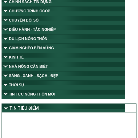
CHÍNH SÁCH TÍN DỤNG
CHƯƠNG TRÌNH OCOP
CHUYỂN ĐỔI SỐ
ĐIỀU HÀNH - TÁC NGHIỆP
DU LỊCH NÔNG THÔN
GIẢM NGHÈO BỀN VỮNG
KINH TẾ
NHÀ NÔNG CẦN BIẾT
SÁNG - XANH - SẠCH - ĐẸP
THỜI SỰ
TIN TỨC NÔNG THÔN MỚI
TIN TIÊU ĐIỂM