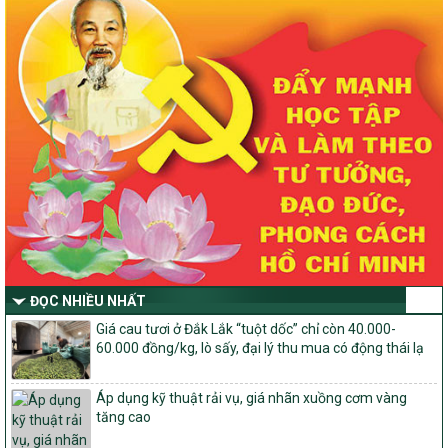
nông thôn mới, giảm nghèo bền vững và phát triển kinh tế – xã
hội vùng đồng bào dân tộc thiểu số và miền núi giai đoạn 2026 –
2030 trên địa bàn tỉnh Nghệ An
Quyết định số 2490/QĐ-UBND
Về việc thành lập Ban Chỉ đạo Chương trình mục tiều quốc gia xây
dựng nông thôn mới, giảm nghèo bền vững và phát triển kinh tế –
xã hội vùng đồng bào dân tộc thiểu số và miền núi giai đoạn 2026
-2030 tỉnh Nghệ An
Thông tư Số 23/2026/TT-BNNMT
Thông tư Hướng dẫn thực hiện một số nội dung Chương trình
mục tiêu quốc gia xây dựng nông thôn mới, giảm nghèo bền
vững và phát triển kinh tế – xã hội vùng đồng bào dân tộc thiểu
số và miền núi giai đoạn 2026-2030 thuộc phạm vi quản lý nhà
nước của Bộ Nông nghiệp và Môi trường
ĐỌC NHIỀU NHẤT
Quyết định số: 26/2026/QĐ-TTg
Quyết định ban hành Bộ tiêu chí và quy trình đánh giá, phân hạng
Giá cau tươi ở Đắk Lắk “tuột dốc” chỉ còn 40.000-
sản phẩm Mỗi xã một sản phẩm
60.000 đồng/kg, lò sấy, đại lý thu mua có động thái lạ
số: 19/2026/QĐ-TTg
Quy định điều kiện, trình tự, thủ tục, hồ sơ xét, công nhận, công bố
Áp dụng kỹ thuật rải vụ, giá nhãn xuồng cơm vàng
và thu hồi quyết định công nhận xã đạt chuẩn nông thôn mới, xã
tăng cao
đạt nông thôn mới hiện đại và tỉnh, thành phố hoàn thành nhiệm