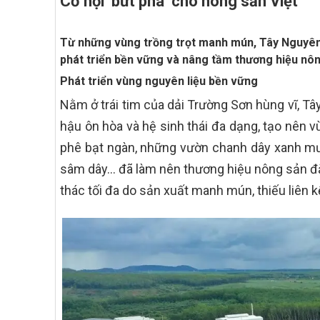
Cơ hội ‘bứt phá’ cho nông sản Việt
Từ những vùng trồng trọt manh mún, Tây Nguyên 
phát triển bền vững và nâng tầm thương hiệu nôn
Phát triển vùng nguyên liệu bền vững
Nằm ở trái tim của dải Trường Sơn hùng vĩ, T
hậu ôn hòa và hệ sinh thái đa dạng, tạo nên 
phê bạt ngàn, những vườn chanh dây xanh mướ
sâm dây… đã làm nên thương hiệu nông sản đặc
thác tối đa do sản xuất manh mún, thiếu liên 