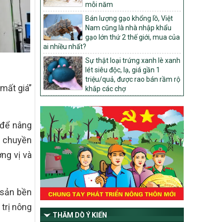
1451/QĐ-UBND
mỗi năm
Phê duyệt danh sách các xã thuộc nhóm
Bán lượng gạo khổng lồ, Việt
1, nhóm 2, nhóm 3 trong xây dựng nông
Nam cũng là nhà nhập khẩu
thôn mới giai đoạn 2026-2030 trên địa
gạo lớn thứ 2 thế giới, mua của
bàn tỉnh Nghệ An
ai nhiều nhất?
103/PTNT-NTM
Sự thật loại trứng xanh lè xanh
Về việc đăng ký thực hiện Dự án liên kết
lét siêu độc, lạ, giá gần 1
theo chuỗi giá trị thuộc Dự án 2 –
triệu/quả, được rao bán rầm rộ
Chương trình Mục tiêu quốc gia Giảm
mất giá”
khắp các chợ
nghèo bền vững giai đoạn 2021-2025
được kéo dài sang năm 2026
827/QĐ-BNNMT
 để nâng
Quyết định Ban hành Kế hoạch triển khai
thực hiện Chương trình mục tiêu quốc gia
y chuyền
xây dựng nông thôn mới, giảm nghèo
ng vị và
bền vững và phát triển kinh tế – xã hội
vùng đồng bào dân tộc thiểu số và miền
núi giai đoạn 2026-2035, giai đoạn I: Từ
năm 2026 đến năm 2030
 sản bền
14/2026/TT-BNNMT
 trị nông
Hướng dẫn thực hiện một số nội dung
THĂM DÒ Ý KIẾN
tiêu chí, điều kiện thuộc Bộ tiêu chí quốc