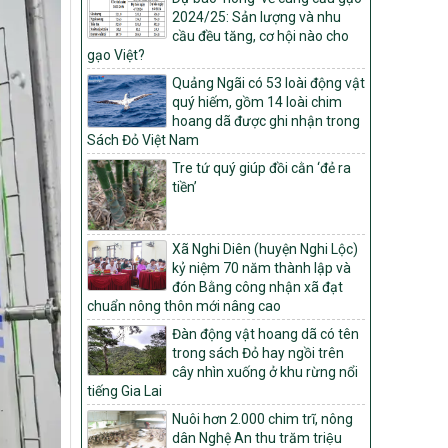
Quyết định số: 26/2026/QĐ-TTg
2024/25: Sản lượng và nhu
Quyết định ban hành Bộ tiêu chí và quy
cầu đều tăng, cơ hội nào cho
trình đánh giá, phân hạng sản phẩm Mỗi
gạo Việt?
xã một sản phẩm
Quảng Ngãi có 53 loài động vật
quý hiếm, gồm 14 loài chim
số: 19/2026/QĐ-TTg
hoang dã được ghi nhận trong
Quy định điều kiện, trình tự, thủ tục, hồ sơ
Sách Đỏ Việt Nam
xét, công nhận, công bố và thu hồi quyết
định công nhận xã đạt chuẩn nông thôn
Tre tứ quý giúp đồi cằn ‘đẻ ra
mới, xã đạt nông thôn mới hiện đại và
tiền’
tỉnh, thành phố hoàn thành nhiệm vụ xây
dựng nông thôn mới giai đoạn 2026 –
2030
Xã Nghi Diên (huyện Nghi Lộc)
Quyết định số 16/2026/QĐ-TTg
kỷ niệm 70 năm thành lập và
đón Bằng công nhận xã đạt
Quy định nguyên tắc, tiêu chí, định mức
chuẩn nông thôn mới nâng cao
phân bổ ngân sách trung ương và tỉ lệ
vốn đối ứng ngân sách của địa phương
Đàn động vật hoang dã có tên
thực hiện Chương trình mục tiêu quốc gia
trong sách Đỏ hay ngồi trên
xây dựng nông thôn mới, giảm nghèo
cây nhìn xuống ở khu rừng nổi
bền vững và phát triển kinh tế – xã hội
tiếng Gia Lai
vùng đồng bào dân tộc thiểu số và miền
Nuôi hơn 2.000 chim trĩ, nông
núi giai đoạn 2026 – 2030
dân Nghệ An thu trăm triệu