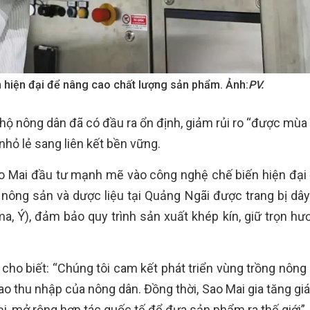
hiện đại để nâng cao chất lượng sản phẩm. Ảnh:
PV.
hộ nông dân đã có đầu ra ổn định, giảm rủi ro “được mùa 
hỏ lẻ sang liên kết bền vững.
Sao Mai đầu tư mạnh mẽ vào công nghệ chế biến hiện đại
nông sản và dược liệu tại Quảng Ngãi được trang bị dâ
a, Ý), đảm bảo quy trình sản xuất khép kín, giữ trọn hươ
ho biết: “Chúng tôi cam kết phát triển vùng trồng nông
cao thu nhập của nông dân. Đồng thời, Sao Mai gia tăng giá
i, mở rộng hợp tác quốc tế để đưa sản phẩm ra thế giới”.