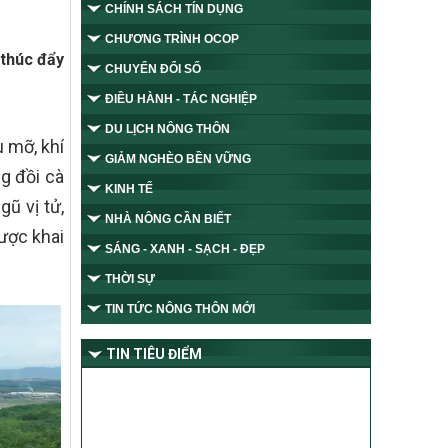
CHÍNH SÁCH TÍN DỤNG
CHƯƠNG TRÌNH OCOP
 thúc đẩy
CHUYỂN ĐỔI SỐ
ĐIỀU HÀNH - TÁC NGHIỆP
DU LỊCH NÔNG THÔN
 mỡ, khí
GIẢM NGHÈO BỀN VỮNG
g đồi cà
KINH TẾ
ũ vị tử,
NHÀ NÔNG CẦN BIẾT
ược khai
SÁNG - XANH - SẠCH - ĐẸP
THỜI SỰ
TIN TỨC NÔNG THÔN MỚI
TIN TIÊU ĐIỂM