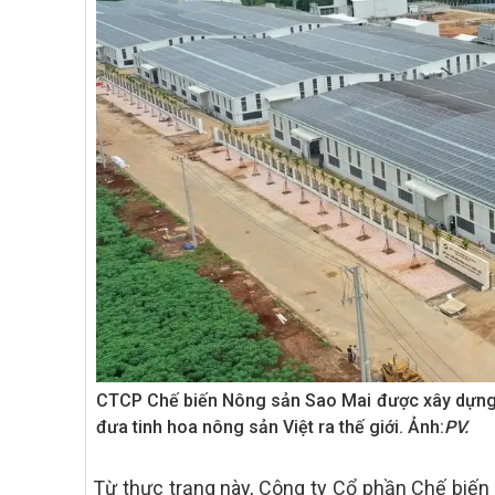
CTCP Chế biến Nông sản Sao Mai được xây dựng 
đưa tinh hoa nông sản Việt ra thế giới. Ảnh:
PV.
Từ thực trạng này, Công ty Cổ phần Chế biến 