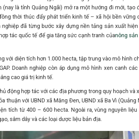
(nay là tỉnh Quảng Ngãi) mở ra một hướng đi mới, tạo 
ồng thời thúc đẩy phát triển kinh tế – xã hội bền vững 
nghiệp đã từng bước xây dựng nền tảng sản xuất hiện đ
hợp tác quốc tế để gia tăng sức cạnh tranh của
nông sản 
g với diện tích hơn 1.000 hecta, tập trung vào mô hình c
lGAP. Doanh nghiệp còn áp dụng mô hình xen canh các 
ng cao giá trị kinh tế.
hủ động hợp tác với các địa phương trong quy hoạch và 
thỏa thuận với UBND xã Măng Đen, UBND xã Ba Vì (Quảng 
iện tích từ 400 – 600 hecta. Ngoài ra, vùng nguyên liệu
o, sâm dây và các loại dược liệu bản địa.