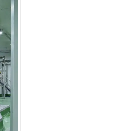
giảm nghèo bền vững và phát triển kinh
tế – xã hội vùng đồng bào dân tộc thiểu
số và miền núi giai đoạn 2026 – 2030
trên địa bàn tỉnh Nghệ An
Quyết định số 2490/QĐ-UBND
Về việc thành lập Ban Chỉ đạo Chương
trình mục tiều quốc gia xây dựng nông
thôn mới, giảm nghèo bền vững và phát
triển kinh tế – xã hội vùng đồng bào dân
tộc thiểu số và miền núi giai đoạn 2026
-2030 tỉnh Nghệ An
Thông tư Số 23/2026/TT-BNNMT
Thông tư Hướng dẫn thực hiện một số
nội dung Chương trình mục tiêu quốc gia
xây dựng nông thôn mới, giảm nghèo
bền vững và phát triển kinh tế – xã hội
vùng đồng bào dân tộc thiểu số và miền
núi giai đoạn 2026-2030 thuộc phạm vi
quản lý nhà nước của Bộ Nông nghiệp và
Môi trường
Quyết định số: 26/2026/QĐ-TTg
Quyết định ban hành Bộ tiêu chí và quy