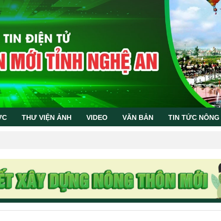
ỨC
THƯ VIỆN ẢNH
VIDEO
VĂN BẢN
TIN TỨC NÔNG