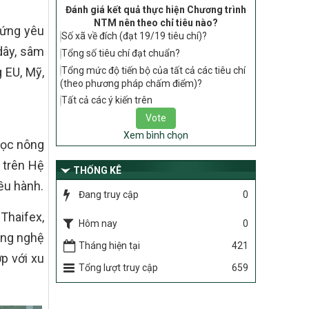
gia về nông thôn mới giai đoạn 2026 –
Đánh giá kết quả thực hiện Chương trình
2030 thuộc phạm vi quản lý nhà nước
NTM nên theo chỉ tiêu nào?
 ứng yêu
của Bộ Nông nghiệp và Môi trường
Số xã về đích (đạt 19/19 tiêu chí)?
dây, sâm
Tổng số tiêu chí đạt chuẩn?
417/QĐ-BNNMT
Phê duyệt Chương trình mục tiêu quốc
Tổng mức độ tiến bộ của tất cả các tiêu chí
g EU, Mỹ,
gia xây dựng nông thôn mới, giảm nghèo
(theo phương pháp chấm điểm)?
bền vững và phát triển kinh tế – xã hội
Tất cả các ý kiến trên
vùng đồng bào dân tộc thiểu số và miền
núi giai đoạn 2026-2035, giai đoạn I: Từ
năm 2026 đến năm 2030
Xem bình chọn
học nông
Nghị quyết số 08/2026/NQ-HĐND
 trên Hệ
THỐNG KÊ
Quy định nguyên tắc, tiêu chí, định mức
ều hành.
phân bổ ngân sách trung ương thực hiện
Đang truy cập
0
Chương trình mục tiêu quốc gia xây dựng
nông thôn mới, giảm nghèo bền vững và
Thaifex,
Hôm nay
0
phát triển kinh tế – xã hội vùng đồng bào
ông nghệ
dân tộc thiểu số và miền núi giai đoạn
Tháng hiện tại
421
2026 – 2030 trên địa bàn tỉnh Nghệ An
p với xu
Tổng lượt truy cập
659
Chỉ Thị số 22-CT/TU
về đẩy mạnh thực hiện Chương trình mục
tiêu quốc gia xây dựng nông thôn mới,