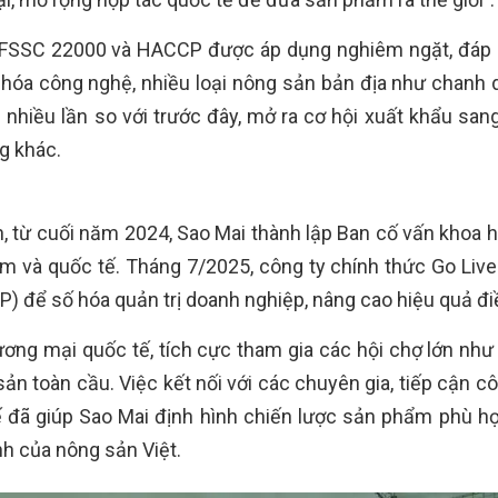
 FSSC 22000 và HACCP được áp dụng nghiêm ngặt, đáp
i hóa công nghệ, nhiều loại nông sản bản địa như chanh 
p nhiều lần so với trước đây, mở ra cơ hội xuất khẩu san
g khác.
n, từ cuối năm 2024, Sao Mai thành lập Ban cố vấn khoa 
 và quốc tế. Tháng 7/2025, công ty chính thức Go Live
) để số hóa quản trị doanh nghiệp, nâng cao hiệu quả đi
ng mại quốc tế, tích cực tham gia các hội chợ lớn như 
ản toàn cầu. Việc kết nối với các chuyên gia, tiếp cận c
ế đã giúp Sao Mai định hình chiến lược sản phẩm phù hợ
nh của nông sản Việt.