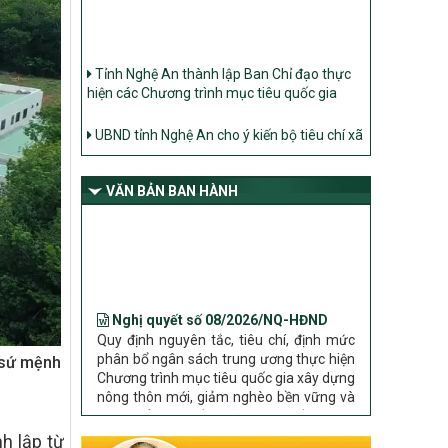
Tỉnh Nghệ An thành lập Ban Chỉ đạo thực
hiện các Chương trình mục tiêu quốc gia
UBND tỉnh Nghệ An cho ý kiến bộ tiêu chí xã
Nông thôn mới
Ban Thường vụ Tỉnh ủy Nghệ An ban hành
Chỉ thị về đẩy mạnh thực hiện Chương trình
mục tiêu quốc gia xây dựng nông thôn mới,
VĂN BẢN BAN HÀNH
giảm nghèo bền vững và phát triển kinh tế –
xã hội vùng đồng bào dân tộc thiểu số và
miền núi giai đoạn 2026 – 2030 trên địa bàn
tỉnh Nghệ An
Nghị quyết số 08/2026/NQ-HĐND
Bộ Dân tộc và Tôn giáo làm việc với UBND
Quy định nguyên tắc, tiêu chí, định mức
tỉnh về tình hình thực hiện các Chương trình
phân bổ ngân sách trung ương thực hiện
mục tiêu quốc gia trên địa bàn
Chương trình mục tiêu quốc gia xây dựng
nông thôn mới, giảm nghèo bền vững và
 sứ mệnh
phát triển kinh tế – xã hội vùng đồng bào
dân tộc thiểu số và miền núi giai đoạn
2026 – 2030 trên địa bàn tỉnh Nghệ An
Chỉ Thị số 22-CT/TU
h lập từ