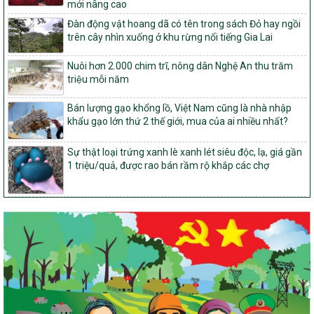
mới nâng cao
827/QĐ-BNNMT
Đàn động vật hoang dã có tên trong sách Đỏ hay ngồi
Quyết định Ban hành Kế hoạch triển khai thực hiện Chương trình
trên cây nhìn xuống ở khu rừng nổi tiếng Gia Lai
mục tiêu quốc gia xây dựng nông thôn mới, giảm nghèo bền
vững và phát triển kinh tế – xã hội vùng đồng bào dân tộc thiểu
Nuôi hơn 2.000 chim trĩ, nông dân Nghệ An thu trăm
số và miền núi giai đoạn 2026-2035, giai đoạn I: Từ năm 2026
triệu mỗi năm
đến năm 2030
14/2026/TT-BNNMT
Bán lượng gạo khổng lồ, Việt Nam cũng là nhà nhập
Hướng dẫn thực hiện một số nội dung tiêu chí, điều kiện thuộc Bộ
khẩu gạo lớn thứ 2 thế giới, mua của ai nhiều nhất?
tiêu chí quốc gia về nông thôn mới giai đoạn 2026 – 2030 thuộc
phạm vi quản lý nhà nước của Bộ Nông nghiệp và Môi trường
Sự thật loại trứng xanh lè xanh lét siêu độc, lạ, giá gần
1 triệu/quả, được rao bán rầm rộ khắp các chợ
417/QĐ-BNNMT
Phê duyệt Chương trình mục tiêu quốc gia xây dựng nông thôn
mới, giảm nghèo bền vững và phát triển kinh tế – xã hội vùng
đồng bào dân tộc thiểu số và miền núi giai đoạn 2026-2035, giai
đoạn I: Từ năm 2026 đến năm 2030
Nghị quyết số 08/2026/NQ-HĐND
Quy định nguyên tắc, tiêu chí, định mức phân bổ ngân sách trung
ương thực hiện Chương trình mục tiêu quốc gia xây dựng nông
thôn mới, giảm nghèo bền vững và phát triển kinh tế – xã hội
vùng đồng bào dân tộc thiểu số và miền núi giai đoạn 2026 –