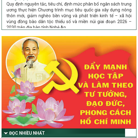
ương thực hiện Chương trình mục tiêu quốc gia xây dựng nông
thôn mới, giảm nghèo bền vững và phát triển kinh tế – xã hội
vùng đồng bào dân tộc thiểu số và miền núi giai đoạn 2026 –
2030 trên địa bàn tỉnh Nghệ An
Chỉ Thị số 22-CT/TU
về đẩy mạnh thực hiện Chương trình mục tiêu quốc gia xây dựng
nông thôn mới, giảm nghèo bền vững và phát triển kinh tế – xã
hội vùng đồng bào dân tộc thiểu số và miền núi giai đoạn 2026 –
2030 trên địa bàn tỉnh Nghệ An
Quyết định số 2490/QĐ-UBND
Về việc thành lập Ban Chỉ đạo Chương trình mục tiều quốc gia xây
dựng nông thôn mới, giảm nghèo bền vững và phát triển kinh tế –
xã hội vùng đồng bào dân tộc thiểu số và miền núi giai đoạn 2026
-2030 tỉnh Nghệ An
Thông tư Số 23/2026/TT-BNNMT
Thông tư Hướng dẫn thực hiện một số nội dung Chương trình
mục tiêu quốc gia xây dựng nông thôn mới, giảm nghèo bền
vững và phát triển kinh tế – xã hội vùng đồng bào dân tộc thiểu
số và miền núi giai đoạn 2026-2030 thuộc phạm vi quản lý nhà
nước của Bộ Nông nghiệp và Môi trường
ĐỌC NHIỀU NHẤT
Quyết định số: 26/2026/QĐ-TTg