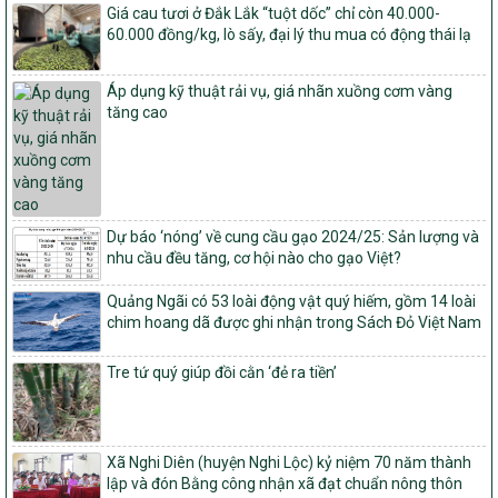
Giá cau tươi ở Đắk Lắk “tuột dốc” chỉ còn 40.000-
Quyết định ban hành Bộ tiêu chí và quy trình đánh giá, phân hạng
60.000 đồng/kg, lò sấy, đại lý thu mua có động thái lạ
sản phẩm Mỗi xã một sản phẩm
số: 19/2026/QĐ-TTg
Áp dụng kỹ thuật rải vụ, giá nhãn xuồng cơm vàng
Quy định điều kiện, trình tự, thủ tục, hồ sơ xét, công nhận, công bố
tăng cao
và thu hồi quyết định công nhận xã đạt chuẩn nông thôn mới, xã
đạt nông thôn mới hiện đại và tỉnh, thành phố hoàn thành nhiệm
vụ xây dựng nông thôn mới giai đoạn 2026 – 2030
Quyết định số 16/2026/QĐ-TTg
Quy định nguyên tắc, tiêu chí, định mức phân bổ ngân sách trung
ương và tỉ lệ vốn đối ứng ngân sách của địa phương thực hiện
Dự báo ‘nóng’ về cung cầu gạo 2024/25: Sản lượng và
Chương trình mục tiêu quốc gia xây dựng nông thôn mới, giảm
nhu cầu đều tăng, cơ hội nào cho gạo Việt?
nghèo bền vững và phát triển kinh tế – xã hội vùng đồng bào dân
tộc thiểu số và miền núi giai đoạn 2026 – 2030
Quảng Ngãi có 53 loài động vật quý hiếm, gồm 14 loài
chim hoang dã được ghi nhận trong Sách Đỏ Việt Nam
1451/QĐ-UBND
Phê duyệt danh sách các xã thuộc nhóm 1, nhóm 2, nhóm 3
Tre tứ quý giúp đồi cằn ‘đẻ ra tiền’
trong xây dựng nông thôn mới giai đoạn 2026-2030 trên địa bàn
tỉnh Nghệ An
103/PTNT-NTM
Về việc đăng ký thực hiện Dự án liên kết theo chuỗi giá trị thuộc
Xã Nghi Diên (huyện Nghi Lộc) kỷ niệm 70 năm thành
Dự án 2 – Chương trình Mục tiêu quốc gia Giảm nghèo bền vững
lập và đón Bằng công nhận xã đạt chuẩn nông thôn
giai đoạn 2021-2025 được kéo dài sang năm 2026