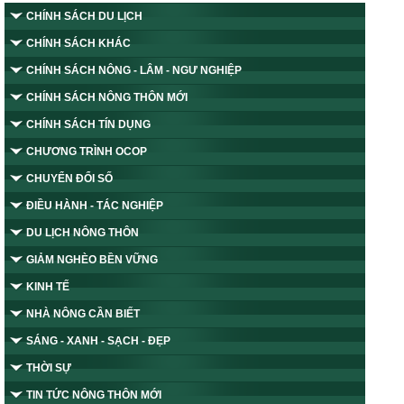
CHÍNH SÁCH DU LỊCH
CHÍNH SÁCH KHÁC
CHÍNH SÁCH NÔNG - LÂM - NGƯ NGHIỆP
CHÍNH SÁCH NÔNG THÔN MỚI
CHÍNH SÁCH TÍN DỤNG
CHƯƠNG TRÌNH OCOP
CHUYỂN ĐỔI SỐ
ĐIỀU HÀNH - TÁC NGHIỆP
DU LỊCH NÔNG THÔN
GIẢM NGHÈO BỀN VỮNG
KINH TẾ
NHÀ NÔNG CẦN BIẾT
SÁNG - XANH - SẠCH - ĐẸP
THỜI SỰ
TIN TỨC NÔNG THÔN MỚI