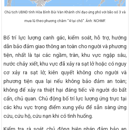
Chủ tịch UBND tỉnh Hòa Bình Bùi Văn Khánh chỉ đạo ứng phó với bão số 3 và
mưa lũ theo phương châm “4 tại chỗ”. Ảnh: NCHMF.
Bố trí lực lượng canh gác, kiểm soát, hỗ trợ, hướng
dẫn bảo đảm giao thông an toàn cho người và phương
tiện, nhất là tại các ngầm, tràn, khu vực ngập sâu,
nước chảy xiết, khu vực đã xảy ra sạt lở hoặc có nguy
cơ xảy ra sạt lở; kiên quyết không cho người và
phương tiện qua lại nếu không bảo đảm an toàn;
không để xảy ra thiệt hại đáng tiếc về người do bất
cẩn, chủ quan. Chủ động bố trí lực lượng ứng trực tại
các khu vực trọng điểm xung yếu để sẵn sàng ứng
cứu, cứu hộ, cứu nạn khi có tình huống.
Kiểm tra, rà soát, chủ động biện pháp đảm bảo an