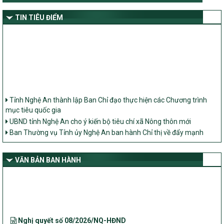
TIN TIÊU ĐIỂM
Tỉnh Nghệ An thành lập Ban Chỉ đạo thực hiện các Chương trình
mục tiêu quốc gia
UBND tỉnh Nghệ An cho ý kiến bộ tiêu chí xã Nông thôn mới
Ban Thường vụ Tỉnh ủy Nghệ An ban hành Chỉ thị về đẩy mạnh
thực hiện Chương trình mục tiêu quốc gia xây dựng nông thôn mới,
giảm nghèo bền vững và phát triển kinh tế – xã hội vùng đồng bào
dân tộc thiểu số và miền núi giai đoạn 2026 – 2030 trên địa bàn tỉnh
VĂN BẢN BAN HÀNH
Nghệ An
Bộ Dân tộc và Tôn giáo làm việc với UBND tỉnh về tình hình thực
hiện các Chương trình mục tiêu quốc gia trên địa bàn
Nghị quyết số 08/2026/NQ-HĐND
Quy định nguyên tắc, tiêu chí, định mức phân bổ ngân sách trung