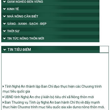
GIẢM NGHÈO BỀN VỮNG
KINH TẾ
NHÀ NÔNG CẦN BIẾT
SÁNG - XANH - SẠCH - ĐẸP
THỜI SỰ
TIN TỨC NÔNG THÔN MỚI
TIN TIÊU ĐIỂM
Tỉnh Nghệ An thành lập Ban Chỉ đạo thực hiện các Chương trình
mục tiêu quốc gia
UBND tỉnh Nghệ An cho ý kiến bộ tiêu chí xã Nông thôn mới
Ban Thường vụ Tỉnh ủy Nghệ An ban hành Chỉ thị về đẩy mạnh
thực hiện Chương trình mục tiêu quốc gia xây dựng nông thôn mới,
giảm nghèo bền vững và phát triển kinh tế – xã hội vùng đồng bào