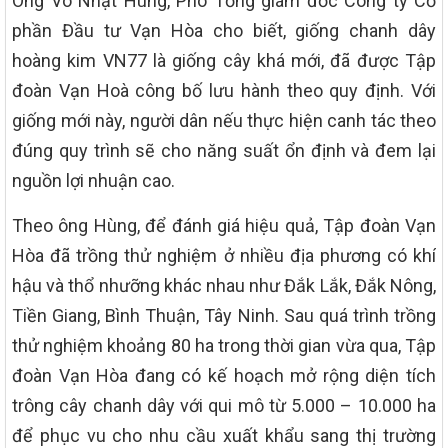
Ông Võ Nhật Hùng, Phó Tổng giám đốc Công ty Cổ
phần Đầu tư Vạn Hòa cho biết, giống chanh dây
hoàng kim VN77 là giống cây khá mới, đã được Tập
đoàn Vạn Hoà công bố lưu hành theo quy định. Với
giống mới này, người dân nếu thực hiện canh tác theo
đúng quy trình sẽ cho năng suất ổn định và đem lại
nguồn lợi nhuận cao.
Theo ông Hùng, để đánh giá hiệu quả, Tập đoàn Vạn
Hòa đã trồng thử nghiệm ở nhiều địa phương có khí
hậu và thổ nhưỡng khác nhau như Đắk Lắk, Đắk Nông,
Tiền Giang, Bình Thuận, Tây Ninh. Sau quá trình trồng
thử nghiệm khoảng 80 ha trong thời gian vừa qua, Tập
đoàn Vạn Hòa đang có kế hoạch mở rộng diện tích
trông cây chanh dây với qui mô từ 5.000 – 10.000 ha
để phục vu cho nhu cầu xuất khẩu sang thị trường