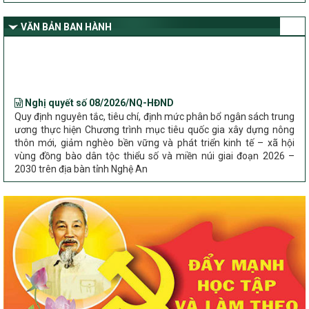
dân tộc thiểu số và miền núi giai đoạn 2026 – 2030 trên địa bàn tỉnh
Nghệ An
VĂN BẢN BAN HÀNH
Bộ Dân tộc và Tôn giáo làm việc với UBND tỉnh về tình hình thực
hiện các Chương trình mục tiêu quốc gia trên địa bàn
Nghị quyết số 08/2026/NQ-HĐND
Quy định nguyên tắc, tiêu chí, định mức phân bổ ngân sách trung
ương thực hiện Chương trình mục tiêu quốc gia xây dựng nông
thôn mới, giảm nghèo bền vững và phát triển kinh tế – xã hội
vùng đồng bào dân tộc thiểu số và miền núi giai đoạn 2026 –
2030 trên địa bàn tỉnh Nghệ An
Chỉ Thị số 22-CT/TU
về đẩy mạnh thực hiện Chương trình mục tiêu quốc gia xây dựng
nông thôn mới, giảm nghèo bền vững và phát triển kinh tế – xã
hội vùng đồng bào dân tộc thiểu số và miền núi giai đoạn 2026 –
2030 trên địa bàn tỉnh Nghệ An
Quyết định số 2490/QĐ-UBND
Về việc thành lập Ban Chỉ đạo Chương trình mục tiều quốc gia xây
dựng nông thôn mới, giảm nghèo bền vững và phát triển kinh tế –
xã hội vùng đồng bào dân tộc thiểu số và miền núi giai đoạn 2026
-2030 tỉnh Nghệ An