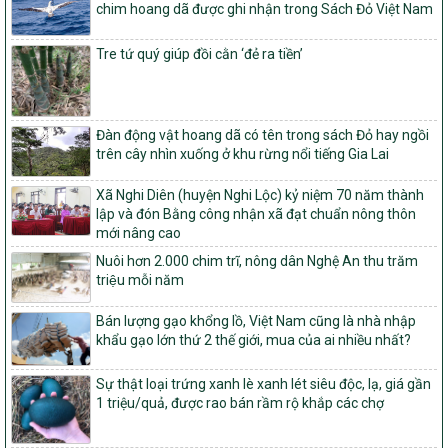
1451/QĐ-UBND
chim hoang dã được ghi nhận trong Sách Đỏ Việt Nam
Phê duyệt danh sách các xã thuộc nhóm 1, nhóm 2, nhóm 3
trong xây dựng nông thôn mới giai đoạn 2026-2030 trên địa bàn
Tre tứ quý giúp đồi cằn ‘đẻ ra tiền’
tỉnh Nghệ An
103/PTNT-NTM
Về việc đăng ký thực hiện Dự án liên kết theo chuỗi giá trị thuộc
Dự án 2 – Chương trình Mục tiêu quốc gia Giảm nghèo bền vững
Đàn động vật hoang dã có tên trong sách Đỏ hay ngồi
giai đoạn 2021-2025 được kéo dài sang năm 2026
trên cây nhìn xuống ở khu rừng nổi tiếng Gia Lai
827/QĐ-BNNMT
Xã Nghi Diên (huyện Nghi Lộc) kỷ niệm 70 năm thành
Quyết định Ban hành Kế hoạch triển khai thực hiện Chương trình
lập và đón Bằng công nhận xã đạt chuẩn nông thôn
mục tiêu quốc gia xây dựng nông thôn mới, giảm nghèo bền
mới nâng cao
vững và phát triển kinh tế – xã hội vùng đồng bào dân tộc thiểu
số và miền núi giai đoạn 2026-2035, giai đoạn I: Từ năm 2026
Nuôi hơn 2.000 chim trĩ, nông dân Nghệ An thu trăm
đến năm 2030
triệu mỗi năm
14/2026/TT-BNNMT
Bán lượng gạo khổng lồ, Việt Nam cũng là nhà nhập
Hướng dẫn thực hiện một số nội dung tiêu chí, điều kiện thuộc Bộ
khẩu gạo lớn thứ 2 thế giới, mua của ai nhiều nhất?
tiêu chí quốc gia về nông thôn mới giai đoạn 2026 – 2030 thuộc
phạm vi quản lý nhà nước của Bộ Nông nghiệp và Môi trường
Sự thật loại trứng xanh lè xanh lét siêu độc, lạ, giá gần
417/QĐ-BNNMT
1 triệu/quả, được rao bán rầm rộ khắp các chợ
Phê duyệt Chương trình mục tiêu quốc gia xây dựng nông thôn
mới, giảm nghèo bền vững và phát triển kinh tế – xã hội vùng