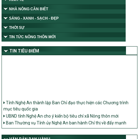
NHÀ NÔNG CẦN BIẾT
SÁNG - XANH - SẠCH - ĐẸP
THỜI SỰ
TIN TỨC NÔNG THÔN MỚI
TIN TIÊU ĐIỂM
Tỉnh Nghệ An thành lập Ban Chỉ đạo thực hiện các Chương trình
mục tiêu quốc gia
UBND tỉnh Nghệ An cho ý kiến bộ tiêu chí xã Nông thôn mới
Ban Thường vụ Tỉnh ủy Nghệ An ban hành Chỉ thị về đẩy mạnh
thực hiện Chương trình mục tiêu quốc gia xây dựng nông thôn mới,
giảm nghèo bền vững và phát triển kinh tế – xã hội vùng đồng bào
dân tộc thiểu số và miền núi giai đoạn 2026 – 2030 trên địa bàn tỉnh