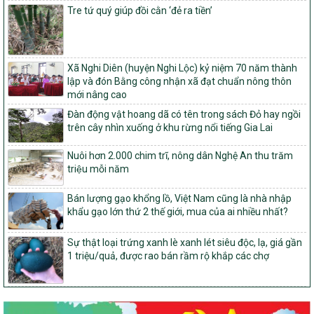
Phê duyệt danh sách các xã thuộc nhóm 1, nhóm 2, nhóm 3
Tre tứ quý giúp đồi cằn ‘đẻ ra tiền’
trong xây dựng nông thôn mới giai đoạn 2026-2030 trên địa bàn
tỉnh Nghệ An
103/PTNT-NTM
Về việc đăng ký thực hiện Dự án liên kết theo chuỗi giá trị thuộc
Xã Nghi Diên (huyện Nghi Lộc) kỷ niệm 70 năm thành
Dự án 2 – Chương trình Mục tiêu quốc gia Giảm nghèo bền vững
lập và đón Bằng công nhận xã đạt chuẩn nông thôn
giai đoạn 2021-2025 được kéo dài sang năm 2026
mới nâng cao
827/QĐ-BNNMT
Đàn động vật hoang dã có tên trong sách Đỏ hay ngồi
Quyết định Ban hành Kế hoạch triển khai thực hiện Chương trình
trên cây nhìn xuống ở khu rừng nổi tiếng Gia Lai
mục tiêu quốc gia xây dựng nông thôn mới, giảm nghèo bền
vững và phát triển kinh tế – xã hội vùng đồng bào dân tộc thiểu
Nuôi hơn 2.000 chim trĩ, nông dân Nghệ An thu trăm
số và miền núi giai đoạn 2026-2035, giai đoạn I: Từ năm 2026
triệu mỗi năm
đến năm 2030
Bán lượng gạo khổng lồ, Việt Nam cũng là nhà nhập
14/2026/TT-BNNMT
khẩu gạo lớn thứ 2 thế giới, mua của ai nhiều nhất?
Hướng dẫn thực hiện một số nội dung tiêu chí, điều kiện thuộc Bộ
tiêu chí quốc gia về nông thôn mới giai đoạn 2026 – 2030 thuộc
phạm vi quản lý nhà nước của Bộ Nông nghiệp và Môi trường
Sự thật loại trứng xanh lè xanh lét siêu độc, lạ, giá gần
1 triệu/quả, được rao bán rầm rộ khắp các chợ
417/QĐ-BNNMT
Phê duyệt Chương trình mục tiêu quốc gia xây dựng nông thôn
mới, giảm nghèo bền vững và phát triển kinh tế – xã hội vùng
đồng bào dân tộc thiểu số và miền núi giai đoạn 2026-2035, giai