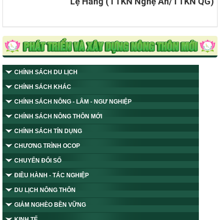
Lệ Hằng (TTKN Nghệ An/TTKN QG)
CHÍNH SÁCH DU LỊCH
CHÍNH SÁCH KHÁC
CHÍNH SÁCH NÔNG - LÂM - NGƯ NGHIỆP
CHÍNH SÁCH NÔNG THÔN MỚI
CHÍNH SÁCH TÍN DỤNG
CHƯƠNG TRÌNH OCOP
CHUYỂN ĐỔI SỐ
ĐIỀU HÀNH - TÁC NGHIỆP
DU LỊCH NÔNG THÔN
GIẢM NGHÈO BỀN VỮNG
KINH TẾ