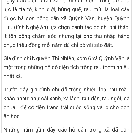
ngày đặc biệt là rau xanh, thì rau thơm trong đó chủ
lực là tía tô, kinh giới, hùng quế, rau mùi là loại cây
được bà con nông dân xã Quỳnh Văn, huyện Quỳnh
Lưu (tỉnh Nghệ An) lựa chọn canh tác do chi phí thấp,
ít tốn công chăm sóc nhưng lại cho thu nhập hàng
chục triệu đồng mỗi năm dù chỉ có vài sào đất.
Gia đình chị Nguyễn Thị Nhiên, xóm 6 xã Quỳnh Văn là
một trong những hộ có diện tích trồng rau thơm nhiều
nhất xã.
Trước đây gia đình chị đã trồng nhiều loại rau màu
khác nhau: như cải xanh, xà lách, rau dền, rau ngót, cà
chua… để có tiền trang trải cuộc sống và lo cho con
ăn học.
Những năm gần đây các hộ dân trong xã đã dần