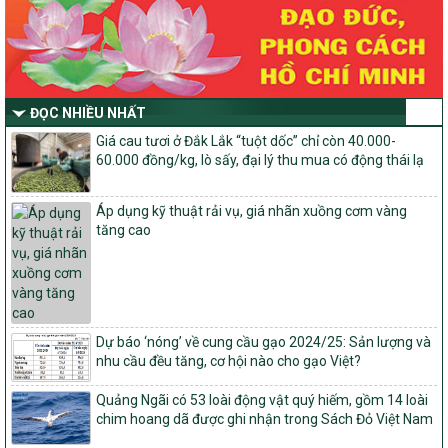
Thông tư Số 23/2026/TT-BNNMT
Thông tư Hướng dẫn thực hiện một số nội dung Chương trình
mục tiêu quốc gia xây dựng nông thôn mới, giảm nghèo bền
vững và phát triển kinh tế – xã hội vùng đồng bào dân tộc thiểu
số và miền núi giai đoạn 2026-2030 thuộc phạm vi quản lý nhà
nước của Bộ Nông nghiệp và Môi trường
ĐỌC NHIỀU NHẤT
Quyết định số: 26/2026/QĐ-TTg
Giá cau tươi ở Đắk Lắk “tuột dốc” chỉ còn 40.000-
Quyết định ban hành Bộ tiêu chí và quy trình đánh giá, phân hạng
60.000 đồng/kg, lò sấy, đại lý thu mua có động thái lạ
sản phẩm Mỗi xã một sản phẩm
số: 19/2026/QĐ-TTg
Áp dụng kỹ thuật rải vụ, giá nhãn xuồng cơm vàng
Quy định điều kiện, trình tự, thủ tục, hồ sơ xét, công nhận, công bố
tăng cao
và thu hồi quyết định công nhận xã đạt chuẩn nông thôn mới, xã
đạt nông thôn mới hiện đại và tỉnh, thành phố hoàn thành nhiệm
vụ xây dựng nông thôn mới giai đoạn 2026 – 2030
Quyết định số 16/2026/QĐ-TTg
Quy định nguyên tắc, tiêu chí, định mức phân bổ ngân sách trung
Dự báo ‘nóng’ về cung cầu gạo 2024/25: Sản lượng và
ương và tỉ lệ vốn đối ứng ngân sách của địa phương thực hiện
nhu cầu đều tăng, cơ hội nào cho gạo Việt?
Chương trình mục tiêu quốc gia xây dựng nông thôn mới, giảm
nghèo bền vững và phát triển kinh tế – xã hội vùng đồng bào dân
tộc thiểu số và miền núi giai đoạn 2026 – 2030
Quảng Ngãi có 53 loài động vật quý hiếm, gồm 14 loài
chim hoang dã được ghi nhận trong Sách Đỏ Việt Nam
1451/QĐ-UBND