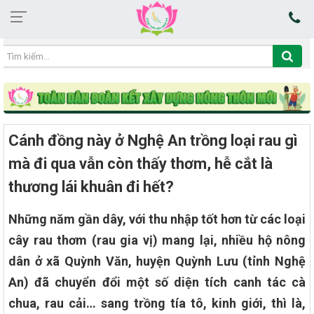
06:14:59 09/08/2026
Cánh đồng này ở Nghệ An trồng loại rau gì
mà đi qua vẫn còn thấy thơm, hễ cắt là
thương lái khuân đi hết?
Những năm gần dây, với thu nhập tốt hơn từ các loại
cây rau thơm (rau gia vị) mang lại, nhiều hộ nông
dân ở xã Quỳnh Văn, huyện Quỳnh Lưu (tỉnh Nghệ
An) đã chuyển đổi một số diện tích canh tác cà
chua, rau cải… sang trồng tía tô, kinh giới, thì là,