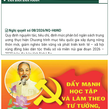
VĂN BẢN BAN HÀNH
Nghệ An
Bộ Dân tộc và Tôn giáo làm việc với UBND tỉnh về tình hình thực
hiện các Chương trình mục tiêu quốc gia trên địa bàn
Nghị quyết số 08/2026/NQ-HĐND
Quy định nguyên tắc, tiêu chí, định mức phân bổ ngân sách trung
ương thực hiện Chương trình mục tiêu quốc gia xây dựng nông
thôn mới, giảm nghèo bền vững và phát triển kinh tế – xã hội
vùng đồng bào dân tộc thiểu số và miền núi giai đoạn 2026 –
2030 trên địa bàn tỉnh Nghệ An
Chỉ Thị số 22-CT/TU
về đẩy mạnh thực hiện Chương trình mục tiêu quốc gia xây dựng
nông thôn mới, giảm nghèo bền vững và phát triển kinh tế – xã
hội vùng đồng bào dân tộc thiểu số và miền núi giai đoạn 2026 –
2030 trên địa bàn tỉnh Nghệ An
Quyết định số 2490/QĐ-UBND
Về việc thành lập Ban Chỉ đạo Chương trình mục tiều quốc gia xây
dựng nông thôn mới, giảm nghèo bền vững và phát triển kinh tế –
xã hội vùng đồng bào dân tộc thiểu số và miền núi giai đoạn 2026
-2030 tỉnh Nghệ An