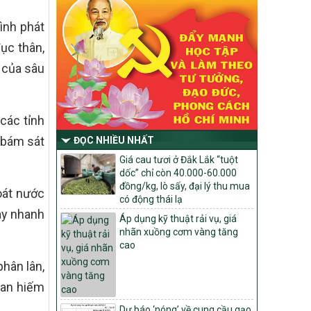
Chỉ Thị số 22-CT/TU
về đẩy mạnh thực hiện Chương trình mục
ình phát
tiêu quốc gia xây dựng nông thôn mới,
giảm nghèo bền vững và phát triển kinh
ục thân,
tế – xã hội vùng đồng bào dân tộc thiểu
 của sâu
số và miền núi giai đoạn 2026 – 2030
trên địa bàn tỉnh Nghệ An
Quyết định số 2490/QĐ-UBND
các tỉnh
Về việc thành lập Ban Chỉ đạo Chương
trình mục tiều quốc gia xây dựng nông
 bám sát
ĐỌC NHIỀU NHẤT
thôn mới, giảm nghèo bền vững và phát
triển kinh tế – xã hội vùng đồng bào dân
Giá cau tươi ở Đắk Lắk “tuột
tộc thiểu số và miền núi giai đoạn 2026
dốc” chỉ còn 40.000-60.000
-2030 tỉnh Nghệ An
đồng/kg, lò sấy, đại lý thu mua
oát nước
có động thái lạ
Thông tư Số 23/2026/TT-BNNMT
ây nhanh
Áp dụng kỹ thuật rải vụ, giá
Thông tư Hướng dẫn thực hiện một số
nhãn xuồng cơm vàng tăng
nội dung Chương trình mục tiêu quốc gia
cao
xây dựng nông thôn mới, giảm nghèo
bền vững và phát triển kinh tế – xã hội
phân lân,
vùng đồng bào dân tộc thiểu số và miền
han hiếm
núi giai đoạn 2026-2030 thuộc phạm vi
quản lý nhà nước của Bộ Nông nghiệp và
Dự báo ‘nóng’ về cung cầu gạo