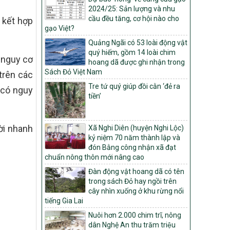
Môi trường
2024/25: Sản lượng và nhu
Quyết định số: 26/2026/QĐ-TTg
cầu đều tăng, cơ hội nào cho
 kết hợp
Quyết định ban hành Bộ tiêu chí và quy
gạo Việt?
trình đánh giá, phân hạng sản phẩm Mỗi
Quảng Ngãi có 53 loài động vật
xã một sản phẩm
quý hiếm, gồm 14 loài chim
 nguy cơ
số: 19/2026/QĐ-TTg
hoang dã được ghi nhận trong
Quy định điều kiện, trình tự, thủ tục, hồ sơ
Sách Đỏ Việt Nam
trên các
xét, công nhận, công bố và thu hồi quyết
Tre tứ quý giúp đồi cằn ‘đẻ ra
 có nguy
định công nhận xã đạt chuẩn nông thôn
tiền’
mới, xã đạt nông thôn mới hiện đại và
tỉnh, thành phố hoàn thành nhiệm vụ xây
dựng nông thôn mới giai đoạn 2026 –
ời nhanh
Xã Nghi Diên (huyện Nghi Lộc)
2030
kỷ niệm 70 năm thành lập và
Quyết định số 16/2026/QĐ-TTg
đón Bằng công nhận xã đạt
Quy định nguyên tắc, tiêu chí, định mức
chuẩn nông thôn mới nâng cao
phân bổ ngân sách trung ương và tỉ lệ
Đàn động vật hoang dã có tên
vốn đối ứng ngân sách của địa phương
trong sách Đỏ hay ngồi trên
thực hiện Chương trình mục tiêu quốc gia
cây nhìn xuống ở khu rừng nổi
xây dựng nông thôn mới, giảm nghèo
tiếng Gia Lai
bền vững và phát triển kinh tế – xã hội
vùng đồng bào dân tộc thiểu số và miền
Nuôi hơn 2.000 chim trĩ, nông
núi giai đoạn 2026 – 2030
dân Nghệ An thu trăm triệu