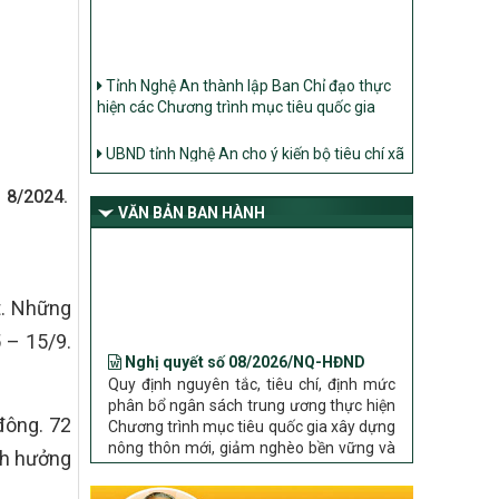
Tỉnh Nghệ An thành lập Ban Chỉ đạo thực
hiện các Chương trình mục tiêu quốc gia
UBND tỉnh Nghệ An cho ý kiến bộ tiêu chí xã
Nông thôn mới
Ban Thường vụ Tỉnh ủy Nghệ An ban hành
 8/2024.
Chỉ thị về đẩy mạnh thực hiện Chương trình
VĂN BẢN BAN HÀNH
mục tiêu quốc gia xây dựng nông thôn mới,
giảm nghèo bền vững và phát triển kinh tế –
xã hội vùng đồng bào dân tộc thiểu số và
miền núi giai đoạn 2026 – 2030 trên địa bàn
t. Những
tỉnh Nghệ An
Nghị quyết số 08/2026/NQ-HĐND
Bộ Dân tộc và Tôn giáo làm việc với UBND
 – 15/9.
Quy định nguyên tắc, tiêu chí, định mức
tỉnh về tình hình thực hiện các Chương trình
phân bổ ngân sách trung ương thực hiện
mục tiêu quốc gia trên địa bàn
Chương trình mục tiêu quốc gia xây dựng
nông thôn mới, giảm nghèo bền vững và
đông. 72
phát triển kinh tế – xã hội vùng đồng bào
dân tộc thiểu số và miền núi giai đoạn
nh hưởng
2026 – 2030 trên địa bàn tỉnh Nghệ An