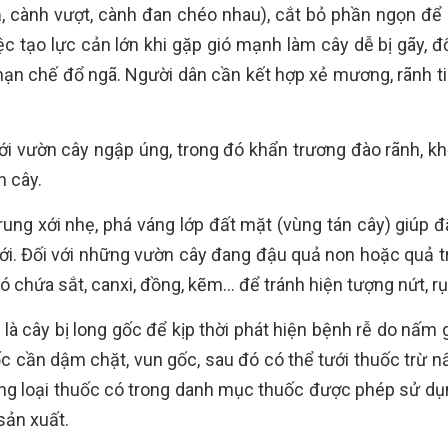
uả, cành vượt, cành đan chéo nhau), cắt bỏ phần ngọn để
c tạo lực cản lớn khi gặp gió mạnh làm cây dễ bị gãy, đ
ạn chế đổ ngã. Người dân cần kết hợp xẻ mương, rãnh ti
ới vườn cây ngập úng, trong đó khẩn trương đào rãnh, kh
n cây.
rung xới nhẹ, phá váng lớp đất mặt (vùng tán cây) giúp đ
mới. Đối với những vườn cây đang đậu quả non hoặc quả tr
ó chứa sắt, canxi, đồng, kẽm… để tránh hiện tượng nứt, r
là cây bị long gốc để kịp thời phát hiện bệnh rễ do nấm 
gốc cần dậm chặt, vun gốc, sau đó có thể tưới thuốc trừ 
ng loại thuốc có trong danh mục thuốc được phép sử dụ
sản xuất.