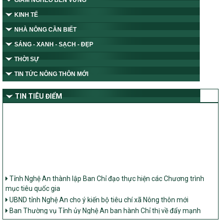
GIẢM NGHÈO BỀN VỮNG
KINH TẾ
NHÀ NÔNG CẦN BIẾT
SÁNG - XANH - SẠCH - ĐẸP
THỜI SỰ
TIN TỨC NÔNG THÔN MỚI
TIN TIÊU ĐIỂM
Tỉnh Nghệ An thành lập Ban Chỉ đạo thực hiện các Chương trình
mục tiêu quốc gia
UBND tỉnh Nghệ An cho ý kiến bộ tiêu chí xã Nông thôn mới
Ban Thường vụ Tỉnh ủy Nghệ An ban hành Chỉ thị về đẩy mạnh
thực hiện Chương trình mục tiêu quốc gia xây dựng nông thôn mới,