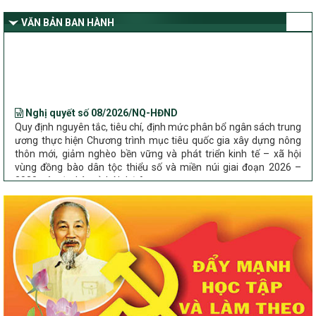
giảm nghèo bền vững và phát triển kinh tế – xã hội vùng đồng bào
dân tộc thiểu số và miền núi giai đoạn 2026 – 2030 trên địa bàn tỉnh
VĂN BẢN BAN HÀNH
Nghệ An
Bộ Dân tộc và Tôn giáo làm việc với UBND tỉnh về tình hình thực
hiện các Chương trình mục tiêu quốc gia trên địa bàn
Nghị quyết số 08/2026/NQ-HĐND
Quy định nguyên tắc, tiêu chí, định mức phân bổ ngân sách trung
ương thực hiện Chương trình mục tiêu quốc gia xây dựng nông
thôn mới, giảm nghèo bền vững và phát triển kinh tế – xã hội
vùng đồng bào dân tộc thiểu số và miền núi giai đoạn 2026 –
2030 trên địa bàn tỉnh Nghệ An
Chỉ Thị số 22-CT/TU
về đẩy mạnh thực hiện Chương trình mục tiêu quốc gia xây dựng
nông thôn mới, giảm nghèo bền vững và phát triển kinh tế – xã
hội vùng đồng bào dân tộc thiểu số và miền núi giai đoạn 2026 –
2030 trên địa bàn tỉnh Nghệ An
Quyết định số 2490/QĐ-UBND
Về việc thành lập Ban Chỉ đạo Chương trình mục tiều quốc gia xây
dựng nông thôn mới, giảm nghèo bền vững và phát triển kinh tế –
xã hội vùng đồng bào dân tộc thiểu số và miền núi giai đoạn 2026