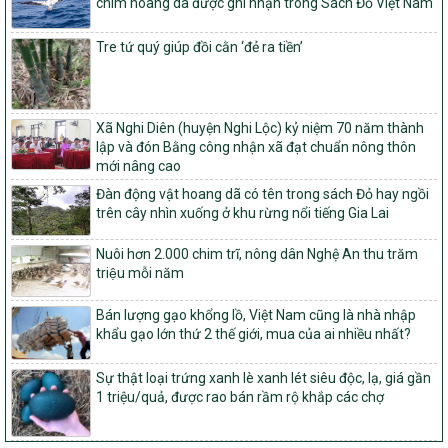
chim hoang dã được ghi nhận trong Sách Đỏ Việt Nam
1451/QĐ-UBND
Phê duyệt danh sách các xã thuộc nhóm 1, nhóm 2, nhóm 3
Tre tứ quý giúp đồi cằn ‘đẻ ra tiền’
trong xây dựng nông thôn mới giai đoạn 2026-2030 trên địa bàn
tỉnh Nghệ An
103/PTNT-NTM
Về việc đăng ký thực hiện Dự án liên kết theo chuỗi giá trị thuộc
Xã Nghi Diên (huyện Nghi Lộc) kỷ niệm 70 năm thành
Dự án 2 – Chương trình Mục tiêu quốc gia Giảm nghèo bền vững
lập và đón Bằng công nhận xã đạt chuẩn nông thôn
giai đoạn 2021-2025 được kéo dài sang năm 2026
mới nâng cao
Đàn động vật hoang dã có tên trong sách Đỏ hay ngồi
827/QĐ-BNNMT
trên cây nhìn xuống ở khu rừng nổi tiếng Gia Lai
Quyết định Ban hành Kế hoạch triển khai thực hiện Chương trình
mục tiêu quốc gia xây dựng nông thôn mới, giảm nghèo bền
Nuôi hơn 2.000 chim trĩ, nông dân Nghệ An thu trăm
vững và phát triển kinh tế – xã hội vùng đồng bào dân tộc thiểu
triệu mỗi năm
số và miền núi giai đoạn 2026-2035, giai đoạn I: Từ năm 2026
đến năm 2030
Bán lượng gạo khổng lồ, Việt Nam cũng là nhà nhập
14/2026/TT-BNNMT
khẩu gạo lớn thứ 2 thế giới, mua của ai nhiều nhất?
Hướng dẫn thực hiện một số nội dung tiêu chí, điều kiện thuộc Bộ
tiêu chí quốc gia về nông thôn mới giai đoạn 2026 – 2030 thuộc
Sự thật loại trứng xanh lè xanh lét siêu độc, lạ, giá gần
phạm vi quản lý nhà nước của Bộ Nông nghiệp và Môi trường
1 triệu/quả, được rao bán rầm rộ khắp các chợ
417/QĐ-BNNMT
Phê duyệt Chương trình mục tiêu quốc gia xây dựng nông thôn