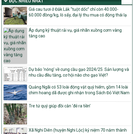
ĐỌC NHIỀU NHẤT
Dự án 2 – Chương trình Mục tiêu quốc gia Giảm nghèo bền vững
Giá cau tươi ở Đắk Lắk “tuột dốc” chỉ còn 40.000-
giai đoạn 2021-2025 được kéo dài sang năm 2026
60.000 đồng/kg, lò sấy, đại lý thu mua có động thái lạ
827/QĐ-BNNMT
Quyết định Ban hành Kế hoạch triển khai thực hiện Chương trình
Áp dụng kỹ thuật rải vụ, giá nhãn xuồng cơm vàng
mục tiêu quốc gia xây dựng nông thôn mới, giảm nghèo bền
tăng cao
vững và phát triển kinh tế – xã hội vùng đồng bào dân tộc thiểu
số và miền núi giai đoạn 2026-2035, giai đoạn I: Từ năm 2026
đến năm 2030
14/2026/TT-BNNMT
Hướng dẫn thực hiện một số nội dung tiêu chí, điều kiện thuộc Bộ
Dự báo ‘nóng’ về cung cầu gạo 2024/25: Sản lượng và
tiêu chí quốc gia về nông thôn mới giai đoạn 2026 – 2030 thuộc
nhu cầu đều tăng, cơ hội nào cho gạo Việt?
phạm vi quản lý nhà nước của Bộ Nông nghiệp và Môi trường
417/QĐ-BNNMT
Quảng Ngãi có 53 loài động vật quý hiếm, gồm 14 loài
Phê duyệt Chương trình mục tiêu quốc gia xây dựng nông thôn
chim hoang dã được ghi nhận trong Sách Đỏ Việt Nam
mới, giảm nghèo bền vững và phát triển kinh tế – xã hội vùng
đồng bào dân tộc thiểu số và miền núi giai đoạn 2026-2035, giai
Tre tứ quý giúp đồi cằn ‘đẻ ra tiền’
đoạn I: Từ năm 2026 đến năm 2030
Nghị quyết số 08/2026/NQ-HĐND
Quy định nguyên tắc, tiêu chí, định mức phân bổ ngân sách trung
Xã Nghi Diên (huyện Nghi Lộc) kỷ niệm 70 năm thành
ương thực hiện Chương trình mục tiêu quốc gia xây dựng nông