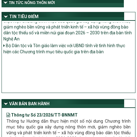
TIN TỨC NÔNG THÔN MỚI
UBND tỉnh Nghệ An cho ý kiến bộ tiêu chí xã Nông thôn mới
Nghị quyết số 08/2026/NQ-HĐND
Quy định nguyên tắc, tiêu chí, định mức phân bổ ngân sách trung
Ban Thường vụ Tỉnh ủy Nghệ An ban hành Chỉ thị về đẩy mạnh
TIN TIÊU ĐIỂM
ương thực hiện Chương trình mục tiêu quốc gia xây dựng nông
thực hiện Chương trình mục tiêu quốc gia xây dựng nông thôn mới,
thôn mới, giảm nghèo bền vững và phát triển kinh tế – xã hội
giảm nghèo bền vững và phát triển kinh tế – xã hội vùng đồng bào
vùng đồng bào dân tộc thiểu số và miền núi giai đoạn 2026 –
dân tộc thiểu số và miền núi giai đoạn 2026 – 2030 trên địa bàn tỉnh
2030 trên địa bàn tỉnh Nghệ An
Nghệ An
Bộ Dân tộc và Tôn giáo làm việc với UBND tỉnh về tình hình thực
Chỉ Thị số 22-CT/TU
hiện các Chương trình mục tiêu quốc gia trên địa bàn
về đẩy mạnh thực hiện Chương trình mục tiêu quốc gia xây dựng
nông thôn mới, giảm nghèo bền vững và phát triển kinh tế – xã
hội vùng đồng bào dân tộc thiểu số và miền núi giai đoạn 2026 –
2030 trên địa bàn tỉnh Nghệ An
Quyết định số 2490/QĐ-UBND
Về việc thành lập Ban Chỉ đạo Chương trình mục tiều quốc gia xây
dựng nông thôn mới, giảm nghèo bền vững và phát triển kinh tế –
xã hội vùng đồng bào dân tộc thiểu số và miền núi giai đoạn 2026
-2030 tỉnh Nghệ An
VĂN BẢN BAN HÀNH
Thông tư Số 23/2026/TT-BNNMT
Thông tư Hướng dẫn thực hiện một số nội dung Chương trình
mục tiêu quốc gia xây dựng nông thôn mới, giảm nghèo bền
vững và phát triển kinh tế – xã hội vùng đồng bào dân tộc thiểu
số và miền núi giai đoạn 2026-2030 thuộc phạm vi quản lý nhà