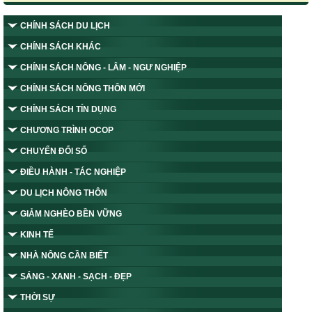
CHÍNH SÁCH DU LỊCH
CHÍNH SÁCH KHÁC
CHÍNH SÁCH NÔNG - LÂM - NGƯ NGHIỆP
CHÍNH SÁCH NÔNG THÔN MỚI
CHÍNH SÁCH TÍN DỤNG
CHƯƠNG TRÌNH OCOP
CHUYỂN ĐỔI SỐ
ĐIỀU HÀNH - TÁC NGHIỆP
DU LỊCH NÔNG THÔN
GIẢM NGHÈO BỀN VỮNG
KINH TẾ
NHÀ NÔNG CẦN BIẾT
SÁNG - XANH - SẠCH - ĐẸP
Tỉnh Nghệ An thành lập Ban Chỉ đạo thực hiện các Chương trình
THỜI SỰ
mục tiêu quốc gia