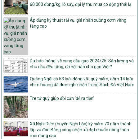
Quyết định ban hành Bộ tiêu chí và quy trình đánh giá, phân hạng
60.000 đồng/kg, lò sấy, đại lý thu mua có động thái lạ
sản phẩm Mỗi xã một sản phẩm
số: 19/2026/QĐ-TTg
Áp dụng kỹ thuật rải vụ, giá nhãn xuồng cơm vàng
Quy định điều kiện, trình tự, thủ tục, hồ sơ xét, công nhận, công bố
tăng cao
và thu hồi quyết định công nhận xã đạt chuẩn nông thôn mới, xã
đạt nông thôn mới hiện đại và tỉnh, thành phố hoàn thành nhiệm
vụ xây dựng nông thôn mới giai đoạn 2026 – 2030
Quyết định số 16/2026/QĐ-TTg
Quy định nguyên tắc, tiêu chí, định mức phân bổ ngân sách trung
Dự báo ‘nóng’ về cung cầu gạo 2024/25: Sản lượng và
ương và tỉ lệ vốn đối ứng ngân sách của địa phương thực hiện
nhu cầu đều tăng, cơ hội nào cho gạo Việt?
Chương trình mục tiêu quốc gia xây dựng nông thôn mới, giảm
nghèo bền vững và phát triển kinh tế – xã hội vùng đồng bào dân
tộc thiểu số và miền núi giai đoạn 2026 – 2030
Quảng Ngãi có 53 loài động vật quý hiếm, gồm 14 loài
chim hoang dã được ghi nhận trong Sách Đỏ Việt Nam
1451/QĐ-UBND
Phê duyệt danh sách các xã thuộc nhóm 1, nhóm 2, nhóm 3
Tre tứ quý giúp đồi cằn ‘đẻ ra tiền’
trong xây dựng nông thôn mới giai đoạn 2026-2030 trên địa bàn
tỉnh Nghệ An
103/PTNT-NTM
Về việc đăng ký thực hiện Dự án liên kết theo chuỗi giá trị thuộc
Xã Nghi Diên (huyện Nghi Lộc) kỷ niệm 70 năm thành
Dự án 2 – Chương trình Mục tiêu quốc gia Giảm nghèo bền vững
lập và đón Bằng công nhận xã đạt chuẩn nông thôn
giai đoạn 2021-2025 được kéo dài sang năm 2026
mới nâng cao