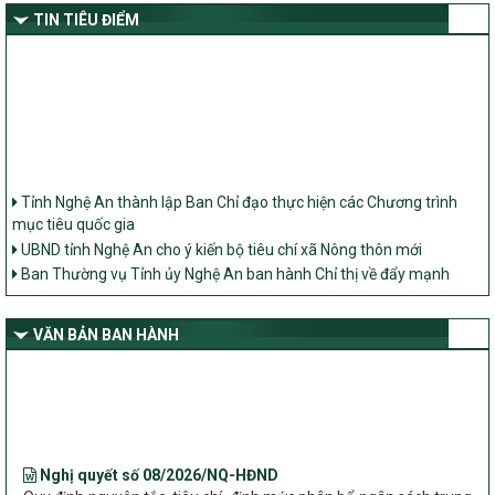
TIN TIÊU ĐIỂM
Tỉnh Nghệ An thành lập Ban Chỉ đạo thực hiện các Chương trình
mục tiêu quốc gia
UBND tỉnh Nghệ An cho ý kiến bộ tiêu chí xã Nông thôn mới
Ban Thường vụ Tỉnh ủy Nghệ An ban hành Chỉ thị về đẩy mạnh
thực hiện Chương trình mục tiêu quốc gia xây dựng nông thôn mới,
giảm nghèo bền vững và phát triển kinh tế – xã hội vùng đồng bào
dân tộc thiểu số và miền núi giai đoạn 2026 – 2030 trên địa bàn tỉnh
VĂN BẢN BAN HÀNH
Nghệ An
Bộ Dân tộc và Tôn giáo làm việc với UBND tỉnh về tình hình thực
hiện các Chương trình mục tiêu quốc gia trên địa bàn
Nghị quyết số 08/2026/NQ-HĐND
Quy định nguyên tắc, tiêu chí, định mức phân bổ ngân sách trung