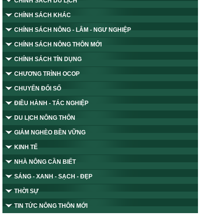
CHÍNH SÁCH DU LỊCH
CHÍNH SÁCH KHÁC
CHÍNH SÁCH NÔNG - LÂM - NGƯ NGHIỆP
CHÍNH SÁCH NÔNG THÔN MỚI
CHÍNH SÁCH TÍN DỤNG
CHƯƠNG TRÌNH OCOP
CHUYỂN ĐỔI SỐ
ĐIỀU HÀNH - TÁC NGHIỆP
DU LỊCH NÔNG THÔN
GIẢM NGHÈO BỀN VỮNG
KINH TẾ
NHÀ NÔNG CẦN BIẾT
SÁNG - XANH - SẠCH - ĐẸP
THỜI SỰ
TIN TỨC NÔNG THÔN MỚI