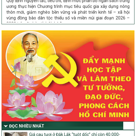
ương thực hiện Chương trình mục tiêu quốc gia xây dựng nông
thôn mới, giảm nghèo bền vững và phát triển kinh tế – xã hội
vùng đồng bào dân tộc thiểu số và miền núi giai đoạn 2026 –
2030 trên địa bàn tỉnh Nghệ An
Chỉ Thị số 22-CT/TU
về đẩy mạnh thực hiện Chương trình mục tiêu quốc gia xây dựng
nông thôn mới, giảm nghèo bền vững và phát triển kinh tế – xã
hội vùng đồng bào dân tộc thiểu số và miền núi giai đoạn 2026 –
2030 trên địa bàn tỉnh Nghệ An
Quyết định số 2490/QĐ-UBND
Về việc thành lập Ban Chỉ đạo Chương trình mục tiều quốc gia xây
dựng nông thôn mới, giảm nghèo bền vững và phát triển kinh tế –
xã hội vùng đồng bào dân tộc thiểu số và miền núi giai đoạn 2026
-2030 tỉnh Nghệ An
Thông tư Số 23/2026/TT-BNNMT
Thông tư Hướng dẫn thực hiện một số nội dung Chương trình
mục tiêu quốc gia xây dựng nông thôn mới, giảm nghèo bền
vững và phát triển kinh tế – xã hội vùng đồng bào dân tộc thiểu
số và miền núi giai đoạn 2026-2030 thuộc phạm vi quản lý nhà
nước của Bộ Nông nghiệp và Môi trường
ĐỌC NHIỀU NHẤT
Quyết định số: 26/2026/QĐ-TTg
Giá cau tươi ở Đắk Lắk “tuột dốc” chỉ còn 40.000-