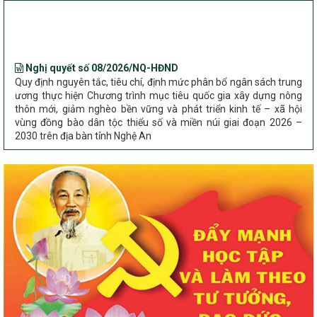
Bộ Dân tộc và Tôn giáo làm việc với UBND tỉnh về tình hình thực
hiện các Chương trình mục tiêu quốc gia trên địa bàn
Nghị quyết số 08/2026/NQ-HĐND
Quy định nguyên tắc, tiêu chí, định mức phân bổ ngân sách trung
ương thực hiện Chương trình mục tiêu quốc gia xây dựng nông
thôn mới, giảm nghèo bền vững và phát triển kinh tế – xã hội
vùng đồng bào dân tộc thiểu số và miền núi giai đoạn 2026 –
2030 trên địa bàn tỉnh Nghệ An
Chỉ Thị số 22-CT/TU
về đẩy mạnh thực hiện Chương trình mục tiêu quốc gia xây dựng
nông thôn mới, giảm nghèo bền vững và phát triển kinh tế – xã
hội vùng đồng bào dân tộc thiểu số và miền núi giai đoạn 2026 –
2030 trên địa bàn tỉnh Nghệ An
Quyết định số 2490/QĐ-UBND
Về việc thành lập Ban Chỉ đạo Chương trình mục tiều quốc gia xây
dựng nông thôn mới, giảm nghèo bền vững và phát triển kinh tế –
xã hội vùng đồng bào dân tộc thiểu số và miền núi giai đoạn 2026
-2030 tỉnh Nghệ An
Thông tư Số 23/2026/TT-BNNMT
Thông tư Hướng dẫn thực hiện một số nội dung Chương trình