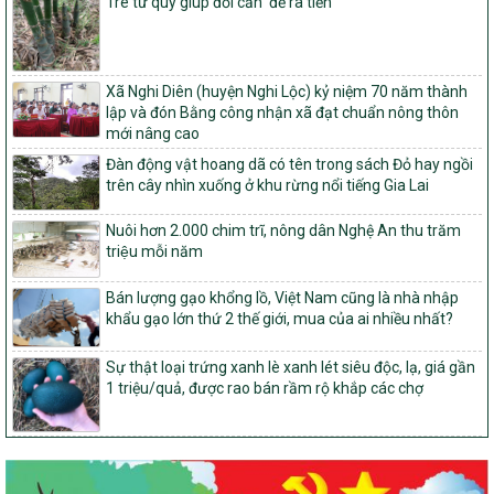
tỉnh Nghệ An
Tre tứ quý giúp đồi cằn ‘đẻ ra tiền’
103/PTNT-NTM
Về việc đăng ký thực hiện Dự án liên kết theo chuỗi giá trị thuộc
Dự án 2 – Chương trình Mục tiêu quốc gia Giảm nghèo bền vững
Xã Nghi Diên (huyện Nghi Lộc) kỷ niệm 70 năm thành
giai đoạn 2021-2025 được kéo dài sang năm 2026
lập và đón Bằng công nhận xã đạt chuẩn nông thôn
827/QĐ-BNNMT
mới nâng cao
Quyết định Ban hành Kế hoạch triển khai thực hiện Chương trình
Đàn động vật hoang dã có tên trong sách Đỏ hay ngồi
mục tiêu quốc gia xây dựng nông thôn mới, giảm nghèo bền
trên cây nhìn xuống ở khu rừng nổi tiếng Gia Lai
vững và phát triển kinh tế – xã hội vùng đồng bào dân tộc thiểu
số và miền núi giai đoạn 2026-2035, giai đoạn I: Từ năm 2026
Nuôi hơn 2.000 chim trĩ, nông dân Nghệ An thu trăm
đến năm 2030
triệu mỗi năm
14/2026/TT-BNNMT
Hướng dẫn thực hiện một số nội dung tiêu chí, điều kiện thuộc Bộ
Bán lượng gạo khổng lồ, Việt Nam cũng là nhà nhập
tiêu chí quốc gia về nông thôn mới giai đoạn 2026 – 2030 thuộc
khẩu gạo lớn thứ 2 thế giới, mua của ai nhiều nhất?
phạm vi quản lý nhà nước của Bộ Nông nghiệp và Môi trường
Sự thật loại trứng xanh lè xanh lét siêu độc, lạ, giá gần
417/QĐ-BNNMT
1 triệu/quả, được rao bán rầm rộ khắp các chợ
Phê duyệt Chương trình mục tiêu quốc gia xây dựng nông thôn
mới, giảm nghèo bền vững và phát triển kinh tế – xã hội vùng
đồng bào dân tộc thiểu số và miền núi giai đoạn 2026-2035, giai
đoạn I: Từ năm 2026 đến năm 2030