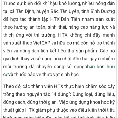
Trước sự biến đổi khí hậu khó lường, nhiều nông dân
tại xã Tân Định, huyện Bắc Tân Uyên, tỉnh Bình Dương
đã hợp tác thành lập HTX Dân Tiến nhằm sản xuất
theo hướng an toàn, sinh thái, nâng cao năng lực và
thích ứng với thị trường. HTX không chỉ đẩy mạnh
sản xuất theo VietGAP và hữu cơ mà còn hỗ trợ thành
viên và nông dân liên kết tiêu thụ sản phẩm. Các hộ
gia đình thay vì sử dụng hóa chất độc hại gây ô nhiễm
môi trường đã chuyển sang sử dụng
phân bón hữu
cơ
và thuốc bảo vệ thực vật sinh học.
Theo đó, các thành viên HTX thực hiện chăm sóc cây
trồng theo nguyên tắc “4 đúng”: Đúng loại, đúng liều,
đúng cách, đúng thời gian. Việc ứng dụng khoa học kỹ
thuật giúp HTX giảm phụ thuộc vào điều kiện thời tiết.
Nhờ máy móc hiện đại, các hộ có thể tưới tiêu hiệu