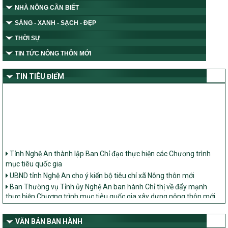
NHÀ NÔNG CẦN BIẾT
SÁNG - XANH - SẠCH - ĐẸP
THỜI SỰ
TIN TỨC NÔNG THÔN MỚI
TIN TIÊU ĐIỂM
Tỉnh Nghệ An thành lập Ban Chỉ đạo thực hiện các Chương trình
mục tiêu quốc gia
UBND tỉnh Nghệ An cho ý kiến bộ tiêu chí xã Nông thôn mới
Ban Thường vụ Tỉnh ủy Nghệ An ban hành Chỉ thị về đẩy mạnh
thực hiện Chương trình mục tiêu quốc gia xây dựng nông thôn mới,
giảm nghèo bền vững và phát triển kinh tế – xã hội vùng đồng bào
dân tộc thiểu số và miền núi giai đoạn 2026 – 2030 trên địa bàn tỉnh
Nghệ An
VĂN BẢN BAN HÀNH