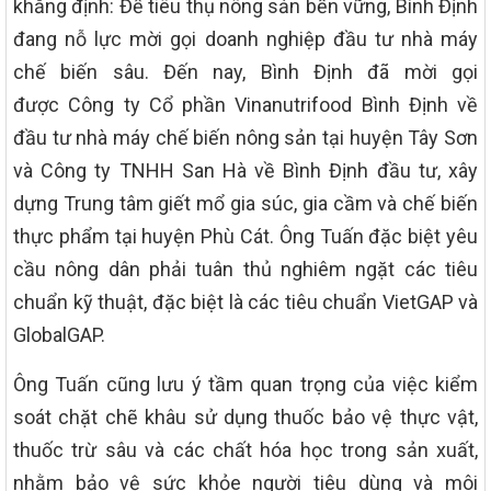
khẳng định: Để tiêu thụ nông sản bền vững, Bình Định
đang nỗ lực mời gọi doanh nghiệp đầu tư nhà máy
chế biến sâu. Đến nay, Bình Định đã mời gọi
được Công ty Cổ phần Vinanutrifood Bình Định về
đầu tư nhà máy chế biến nông sản tại huyện Tây Sơn
và Công ty TNHH San Hà về Bình Định đầu tư, xây
dựng Trung tâm giết mổ gia súc, gia cầm và chế biến
thực phẩm tại huyện Phù Cát. Ông Tuấn đặc biệt yêu
cầu nông dân phải tuân thủ nghiêm ngặt các tiêu
chuẩn kỹ thuật, đặc biệt là các tiêu chuẩn VietGAP và
GlobalGAP.
Ông Tuấn cũng lưu ý tầm quan trọng của việc kiểm
soát chặt chẽ khâu sử dụng thuốc bảo vệ thực vật,
thuốc trừ sâu và các chất hóa học trong sản xuất,
nhằm bảo vệ sức khỏe người tiêu dùng và môi