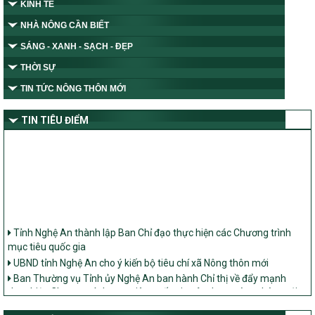
KINH TẾ
NHÀ NÔNG CẦN BIẾT
SÁNG - XANH - SẠCH - ĐẸP
THỜI SỰ
TIN TỨC NÔNG THÔN MỚI
TIN TIÊU ĐIỂM
Tỉnh Nghệ An thành lập Ban Chỉ đạo thực hiện các Chương trình
mục tiêu quốc gia
UBND tỉnh Nghệ An cho ý kiến bộ tiêu chí xã Nông thôn mới
Ban Thường vụ Tỉnh ủy Nghệ An ban hành Chỉ thị về đẩy mạnh
thực hiện Chương trình mục tiêu quốc gia xây dựng nông thôn mới,
giảm nghèo bền vững và phát triển kinh tế – xã hội vùng đồng bào
dân tộc thiểu số và miền núi giai đoạn 2026 – 2030 trên địa bàn tỉnh