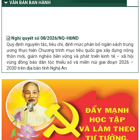
VĂN BẢN BAN HÀNH
Nghệ An
Bộ Dân tộc và Tôn giáo làm việc với UBND tỉnh về tình hình thực
hiện các Chương trình mục tiêu quốc gia trên địa bàn
Nghị quyết số 08/2026/NQ-HĐND
Quy định nguyên tắc, tiêu chí, định mức phân bổ ngân sách trung
ương thực hiện Chương trình mục tiêu quốc gia xây dựng nông
thôn mới, giảm nghèo bền vững và phát triển kinh tế – xã hội
vùng đồng bào dân tộc thiểu số và miền núi giai đoạn 2026 –
2030 trên địa bàn tỉnh Nghệ An
Chỉ Thị số 22-CT/TU
về đẩy mạnh thực hiện Chương trình mục tiêu quốc gia xây dựng
nông thôn mới, giảm nghèo bền vững và phát triển kinh tế – xã
hội vùng đồng bào dân tộc thiểu số và miền núi giai đoạn 2026 –
2030 trên địa bàn tỉnh Nghệ An
Quyết định số 2490/QĐ-UBND
Về việc thành lập Ban Chỉ đạo Chương trình mục tiều quốc gia xây
dựng nông thôn mới, giảm nghèo bền vững và phát triển kinh tế –
xã hội vùng đồng bào dân tộc thiểu số và miền núi giai đoạn 2026
-2030 tỉnh Nghệ An
Thông tư Số 23/2026/TT-BNNMT