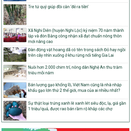
trong xây dựng nông thôn mới giai đoạn 2026-2030 trên địa bàn
Tre tứ quý giúp đồi cằn ‘đẻ ra tiền’
tỉnh Nghệ An
103/PTNT-NTM
Về việc đăng ký thực hiện Dự án liên kết theo chuỗi giá trị thuộc
Dự án 2 – Chương trình Mục tiêu quốc gia Giảm nghèo bền vững
Xã Nghi Diên (huyện Nghi Lộc) kỷ niệm 70 năm thành
giai đoạn 2021-2025 được kéo dài sang năm 2026
lập và đón Bằng công nhận xã đạt chuẩn nông thôn
mới nâng cao
827/QĐ-BNNMT
Quyết định Ban hành Kế hoạch triển khai thực hiện Chương trình
Đàn động vật hoang dã có tên trong sách Đỏ hay ngồi
mục tiêu quốc gia xây dựng nông thôn mới, giảm nghèo bền
trên cây nhìn xuống ở khu rừng nổi tiếng Gia Lai
vững và phát triển kinh tế – xã hội vùng đồng bào dân tộc thiểu
số và miền núi giai đoạn 2026-2035, giai đoạn I: Từ năm 2026
Nuôi hơn 2.000 chim trĩ, nông dân Nghệ An thu trăm
đến năm 2030
triệu mỗi năm
14/2026/TT-BNNMT
Hướng dẫn thực hiện một số nội dung tiêu chí, điều kiện thuộc Bộ
Bán lượng gạo khổng lồ, Việt Nam cũng là nhà nhập
tiêu chí quốc gia về nông thôn mới giai đoạn 2026 – 2030 thuộc
khẩu gạo lớn thứ 2 thế giới, mua của ai nhiều nhất?
phạm vi quản lý nhà nước của Bộ Nông nghiệp và Môi trường
Sự thật loại trứng xanh lè xanh lét siêu độc, lạ, giá gần
417/QĐ-BNNMT
1 triệu/quả, được rao bán rầm rộ khắp các chợ
Phê duyệt Chương trình mục tiêu quốc gia xây dựng nông thôn
mới, giảm nghèo bền vững và phát triển kinh tế – xã hội vùng
đồng bào dân tộc thiểu số và miền núi giai đoạn 2026-2035, giai
đoạn I: Từ năm 2026 đến năm 2030