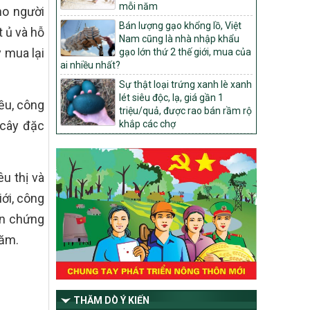
mỗi năm
ho người
1451/QĐ-UBND
Bán lượng gạo khổng lồ, Việt
t ủ và hỗ
Phê duyệt danh sách các xã thuộc nhóm
Nam cũng là nhà nhập khẩu
1, nhóm 2, nhóm 3 trong xây dựng nông
y mua lại
gạo lớn thứ 2 thế giới, mua của
thôn mới giai đoạn 2026-2030 trên địa
ai nhiều nhất?
bàn tỉnh Nghệ An
Sự thật loại trứng xanh lè xanh
103/PTNT-NTM
lét siêu độc, lạ, giá gần 1
ều, công
Về việc đăng ký thực hiện Dự án liên kết
triệu/quả, được rao bán rầm rộ
theo chuỗi giá trị thuộc Dự án 2 –
 cây đặc
khắp các chợ
Chương trình Mục tiêu quốc gia Giảm
nghèo bền vững giai đoạn 2021-2025
được kéo dài sang năm 2026
u thị và
827/QĐ-BNNMT
Quyết định Ban hành Kế hoạch triển khai
ới, công
thực hiện Chương trình mục tiêu quốc gia
in chứng
xây dựng nông thôn mới, giảm nghèo
bền vững và phát triển kinh tế – xã hội
năm.
vùng đồng bào dân tộc thiểu số và miền
núi giai đoạn 2026-2035, giai đoạn I: Từ
năm 2026 đến năm 2030
14/2026/TT-BNNMT
THĂM DÒ Ý KIẾN
Hướng dẫn thực hiện một số nội dung