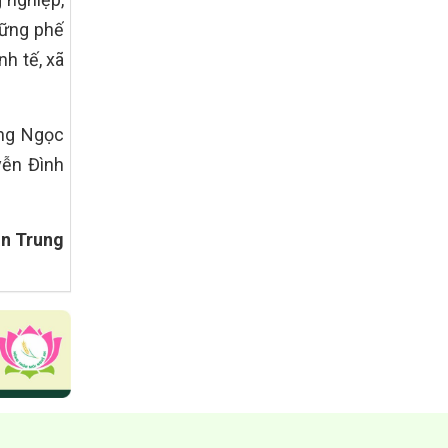
tiêu quốc gia xây dựng nông thôn mới,
hững phế
giảm nghèo bền vững và phát triển kinh
tế – xã hội vùng đồng bào dân tộc thiểu
nh tế, xã
số và miền núi giai đoạn 2026 – 2030
trên địa bàn tỉnh Nghệ An
Quyết định số 2490/QĐ-UBND
ơng Ngọc
Về việc thành lập Ban Chỉ đạo Chương
trình mục tiều quốc gia xây dựng nông
yễn Đình
thôn mới, giảm nghèo bền vững và phát
triển kinh tế – xã hội vùng đồng bào dân
tộc thiểu số và miền núi giai đoạn 2026
-2030 tỉnh Nghệ An
ần Trung
Thông tư Số 23/2026/TT-BNNMT
Thông tư Hướng dẫn thực hiện một số
nội dung Chương trình mục tiêu quốc gia
xây dựng nông thôn mới, giảm nghèo
bền vững và phát triển kinh tế – xã hội
vùng đồng bào dân tộc thiểu số và miền
núi giai đoạn 2026-2030 thuộc phạm vi
quản lý nhà nước của Bộ Nông nghiệp và
Môi trường
Quyết định số: 26/2026/QĐ-TTg