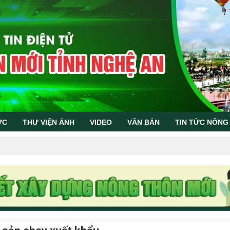
ỨC
THƯ VIỆN ẢNH
VIDEO
VĂN BẢN
TIN TỨC NÔNG