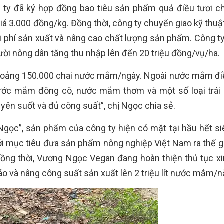
g ty đã ký hợp đồng bao tiêu sản phẩm quả điều tươi c
giá 3.000 đồng/kg. Đồng thời, công ty chuyển giao kỹ thuậ
chi phí sản xuất và nâng cao chất lượng sản phẩm. Công t
ười nông dân tăng thu nhập lên đến 20 triệu đồng/vụ/ha.
khoảng 150.000 chai nước mắm/ngày. Ngoài nước mắm đi
ước mắm đông cô, nước mắm thơm và một số loại trái
ên suốt và đủ công suất”, chị Ngọc chia sẻ.
ọc”, sản phẩm của công ty hiện có mặt tại hầu hết siê
i mục tiêu đưa sản phẩm nông nghiệp Việt Nam ra thế gi
Đồng thời, Vương Ngọc Vegan đang hoàn thiện thủ tục x
áo và nâng công suất sản xuất lên 2 triệu lít nước mắm/