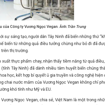
ều của Công ty Vương Ngọc Vegan. Ảnh:
Trần Trung
với sự sáng tạo, người dân Tây Ninh đã biến những thứ “k
ế biến từ những quả điều tưởng chừng như bỏ đi đã đư
trên thị trường.
 xuất thực phẩm chay, nhận thấy tiềm năng từ quả điều,
tỉnh Tây Ninh) đã dành nhiều tâm huyết biến chúng th
oa học, kết hợp bí quyết ủ gia truyền và công nghệ hiện 
ững chai nước mắm của Vương Ngọc Vegan không chỉ phụ
rường khó tính như Mỹ và EU.
Vương Ngọc Vegan, chia sẻ, Việt Nam là một trong nh