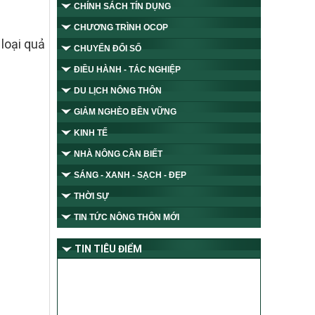
CHÍNH SÁCH TÍN DỤNG
CHƯƠNG TRÌNH OCOP
loại quả
CHUYỂN ĐỔI SỐ
ĐIỀU HÀNH - TÁC NGHIỆP
DU LỊCH NÔNG THÔN
GIẢM NGHÈO BỀN VỮNG
KINH TẾ
NHÀ NÔNG CẦN BIẾT
SÁNG - XANH - SẠCH - ĐẸP
THỜI SỰ
TIN TỨC NÔNG THÔN MỚI
TIN TIÊU ĐIỂM