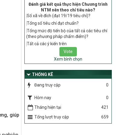
tiêu chí, điều kiện thuộc Bộ tiêu chí quốc
Đánh giá kết quả thực hiện Chương trình
gia về nông thôn mới giai đoạn 2026 –
NTM nên theo chỉ tiêu nào?
2030 thuộc phạm vi quản lý nhà nước
Số xã về đích (đạt 19/19 tiêu chí)?
của Bộ Nông nghiệp và Môi trường
Tổng số tiêu chí đạt chuẩn?
417/QĐ-BNNMT
Tổng mức độ tiến bộ của tất cả các tiêu chí
Phê duyệt Chương trình mục tiêu quốc
(theo phương pháp chấm điểm)?
gia xây dựng nông thôn mới, giảm nghèo
Tất cả các ý kiến trên
bền vững và phát triển kinh tế – xã hội
vùng đồng bào dân tộc thiểu số và miền
núi giai đoạn 2026-2035, giai đoạn I: Từ
Xem bình chọn
năm 2026 đến năm 2030
THỐNG KÊ
Nghị quyết số 08/2026/NQ-HĐND
Quy định nguyên tắc, tiêu chí, định mức
Đang truy cập
0
phân bổ ngân sách trung ương thực hiện
Chương trình mục tiêu quốc gia xây dựng
Hôm nay
0
nông thôn mới, giảm nghèo bền vững và
phát triển kinh tế – xã hội vùng đồng bào
Tháng hiện tại
421
dân tộc thiểu số và miền núi giai đoạn
ơng, giúp
2026 – 2030 trên địa bàn tỉnh Nghệ An
Tổng lượt truy cập
659
Chỉ Thị số 22-CT/TU
về đẩy mạnh thực hiện Chương trình mục
 nghiệp,