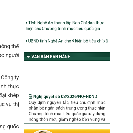
Tỉnh Nghệ An thành lập Ban Chỉ đạo thực
hiện các Chương trình mục tiêu quốc gia
UBND tỉnh Nghệ An cho ý kiến bộ tiêu chí xã
Nông thôn mới
hông thể
Ban Thường vụ Tỉnh ủy Nghệ An ban hành
ợc người
Chỉ thị về đẩy mạnh thực hiện Chương trình
VĂN BẢN BAN HÀNH
mục tiêu quốc gia xây dựng nông thôn mới,
giảm nghèo bền vững và phát triển kinh tế –
xã hội vùng đồng bào dân tộc thiểu số và
 Công ty
miền núi giai đoạn 2026 – 2030 trên địa bàn
tỉnh Nghệ An
ành thực
Nghị quyết số 08/2026/NQ-HĐND
Bộ Dân tộc và Tôn giáo làm việc với UBND
Quy định nguyên tắc, tiêu chí, định mức
đại khép
tỉnh về tình hình thực hiện các Chương trình
phân bổ ngân sách trung ương thực hiện
mục tiêu quốc gia trên địa bàn
c vụ thị
Chương trình mục tiêu quốc gia xây dựng
nông thôn mới, giảm nghèo bền vững và
phát triển kinh tế – xã hội vùng đồng bào
dân tộc thiểu số và miền núi giai đoạn
ững quốc
2026 – 2030 trên địa bàn tỉnh Nghệ An