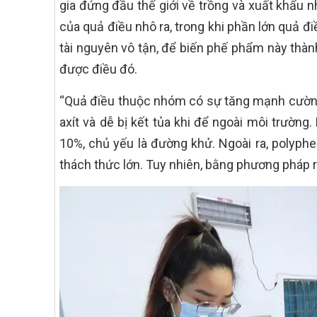
gia đứng đầu thế giới về trồng và xuất khẩu 
của quả điều nhô ra, trong khi phần lớn quả đ
tài nguyên vô tận, để biến phế phẩm này thà
được điều đó.
“Quả điều thuộc nhóm có sự tăng mạnh cường 
axít và dễ bị kết tủa khi để ngoài môi trườn
10%, chủ yếu là đường khử. Ngoài ra, polyphe
thách thức lớn. Tuy nhiên, bằng phương pháp r