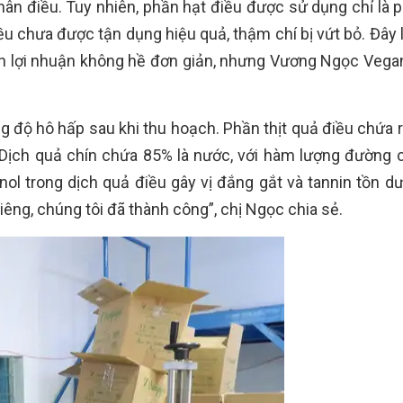
nhân điều. Tuy nhiên, phần hạt điều được sử dụng chỉ là 
iều chưa được tận dụng hiệu quả, thậm chí bị vứt bỏ. Đây
nh lợi nhuận không hề đơn giản, nhưng Vương Ngọc Vega
độ hô hấp sau khi thu hoạch. Phần thịt quả điều chứa r
g. Dịch quả chín chứa 85% là nước, với hàm lượng đường 
nol trong dịch quả điều gây vị đắng gắt và tannin tồn dư
iêng, chúng tôi đã thành công”, chị Ngọc chia sẻ.