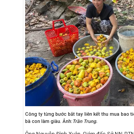
Công ty từng bước bắt tay liên kết thu mua bao t
bà con làm giàu. Ảnh:
Trần Trung.
Ông Nguyễn Đình Xuân, Giám đốc Sở NN-PTNT