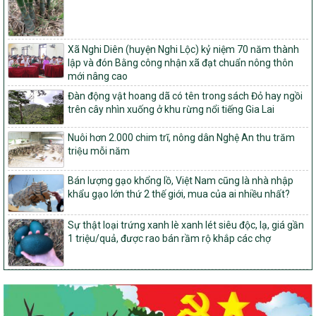
tỉnh Nghệ An
103/PTNT-NTM
Về việc đăng ký thực hiện Dự án liên kết theo chuỗi giá trị thuộc
Xã Nghi Diên (huyện Nghi Lộc) kỷ niệm 70 năm thành
Dự án 2 – Chương trình Mục tiêu quốc gia Giảm nghèo bền vững
lập và đón Bằng công nhận xã đạt chuẩn nông thôn
giai đoạn 2021-2025 được kéo dài sang năm 2026
mới nâng cao
827/QĐ-BNNMT
Đàn động vật hoang dã có tên trong sách Đỏ hay ngồi
Quyết định Ban hành Kế hoạch triển khai thực hiện Chương trình
trên cây nhìn xuống ở khu rừng nổi tiếng Gia Lai
mục tiêu quốc gia xây dựng nông thôn mới, giảm nghèo bền
vững và phát triển kinh tế – xã hội vùng đồng bào dân tộc thiểu
Nuôi hơn 2.000 chim trĩ, nông dân Nghệ An thu trăm
số và miền núi giai đoạn 2026-2035, giai đoạn I: Từ năm 2026
triệu mỗi năm
đến năm 2030
Bán lượng gạo khổng lồ, Việt Nam cũng là nhà nhập
14/2026/TT-BNNMT
khẩu gạo lớn thứ 2 thế giới, mua của ai nhiều nhất?
Hướng dẫn thực hiện một số nội dung tiêu chí, điều kiện thuộc Bộ
tiêu chí quốc gia về nông thôn mới giai đoạn 2026 – 2030 thuộc
phạm vi quản lý nhà nước của Bộ Nông nghiệp và Môi trường
Sự thật loại trứng xanh lè xanh lét siêu độc, lạ, giá gần
1 triệu/quả, được rao bán rầm rộ khắp các chợ
417/QĐ-BNNMT
Phê duyệt Chương trình mục tiêu quốc gia xây dựng nông thôn
mới, giảm nghèo bền vững và phát triển kinh tế – xã hội vùng
đồng bào dân tộc thiểu số và miền núi giai đoạn 2026-2035, giai
đoạn I: Từ năm 2026 đến năm 2030