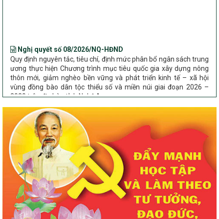
Bộ Dân tộc và Tôn giáo làm việc với UBND tỉnh về tình hình thực
hiện các Chương trình mục tiêu quốc gia trên địa bàn
Nghị quyết số 08/2026/NQ-HĐND
Quy định nguyên tắc, tiêu chí, định mức phân bổ ngân sách trung
ương thực hiện Chương trình mục tiêu quốc gia xây dựng nông
thôn mới, giảm nghèo bền vững và phát triển kinh tế – xã hội
vùng đồng bào dân tộc thiểu số và miền núi giai đoạn 2026 –
2030 trên địa bàn tỉnh Nghệ An
Chỉ Thị số 22-CT/TU
về đẩy mạnh thực hiện Chương trình mục tiêu quốc gia xây dựng
nông thôn mới, giảm nghèo bền vững và phát triển kinh tế – xã
hội vùng đồng bào dân tộc thiểu số và miền núi giai đoạn 2026 –
2030 trên địa bàn tỉnh Nghệ An
Quyết định số 2490/QĐ-UBND
Về việc thành lập Ban Chỉ đạo Chương trình mục tiều quốc gia xây
dựng nông thôn mới, giảm nghèo bền vững và phát triển kinh tế –
xã hội vùng đồng bào dân tộc thiểu số và miền núi giai đoạn 2026
-2030 tỉnh Nghệ An
Thông tư Số 23/2026/TT-BNNMT
Thông tư Hướng dẫn thực hiện một số nội dung Chương trình