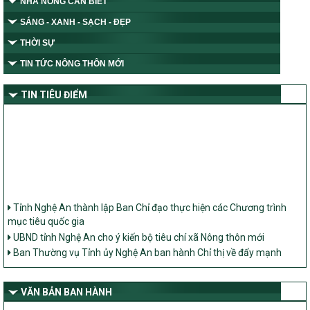
NHÀ NÔNG CẦN BIẾT
SÁNG - XANH - SẠCH - ĐẸP
THỜI SỰ
TIN TỨC NÔNG THÔN MỚI
TIN TIÊU ĐIỂM
Tỉnh Nghệ An thành lập Ban Chỉ đạo thực hiện các Chương trình
mục tiêu quốc gia
UBND tỉnh Nghệ An cho ý kiến bộ tiêu chí xã Nông thôn mới
Ban Thường vụ Tỉnh ủy Nghệ An ban hành Chỉ thị về đẩy mạnh
thực hiện Chương trình mục tiêu quốc gia xây dựng nông thôn mới,
giảm nghèo bền vững và phát triển kinh tế – xã hội vùng đồng bào
dân tộc thiểu số và miền núi giai đoạn 2026 – 2030 trên địa bàn tỉnh
VĂN BẢN BAN HÀNH
Nghệ An