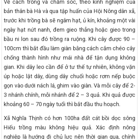
Về cách trồng và chăm sóc, theo kinh nghiệm của
bản thân bà Hà và qua tập huấn của Hội Nông dân xã,
trước khi trồng bà sẽ ngâm hạt, ủ kín, khoảng một vài
ngày hạt nứt nanh, đem gieo thẳng hoặc gieo trong
bầu ni lon sau đó trồng ra ruộng. Khi cây được 90 –
100cm thì bắt đầu làm giàn bằng cách cắm chéo cây
chống thành hình như mái nhà để tận dụng không
gian. Khi dây leo cần để ở tư thế tự nhiên, không vặn
úp hoặc lật dây, dùng dây chuối hoặc rơm nếp buộc
gọn vào dưới nách lá, ghim vào giàn. Và mỗi cây để 2-
3 nhánh chính, mỗi nhánh để 2 – 3 quả. Khi quả được
khoảng 60 – 70 ngày tuổi thì bắt đầu thu hoạch.
Xã Nghĩa Thịnh có hơn 100ha đất cát bồi dọc sông
Hiếu trồng màu không hiệu quả. Xác định nông
nghiệp là hướng đi chủ lực nên thời gian qua, chính