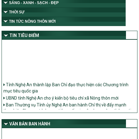
SÁNG - XANH - SẠCH - ĐẸP
THỜI SỰ
TIN TỨC NÔNG THÔN MỚI
TIN TIÊU ĐIỂM
Tỉnh Nghệ An thành lập Ban Chỉ đạo thực hiện các Chương trình
mục tiêu quốc gia
UBND tỉnh Nghệ An cho ý kiến bộ tiêu chí xã Nông thôn mới
Ban Thường vụ Tỉnh ủy Nghệ An ban hành Chỉ thị về đẩy mạnh
thực hiện Chương trình mục tiêu quốc gia xây dựng nông thôn mới,
giảm nghèo bền vững và phát triển kinh tế – xã hội vùng đồng bào
dân tộc thiểu số và miền núi giai đoạn 2026 – 2030 trên địa bàn tỉnh
VĂN BẢN BAN HÀNH
Nghệ An
Bộ Dân tộc và Tôn giáo làm việc với UBND tỉnh về tình hình thực
hiện các Chương trình mục tiêu quốc gia trên địa bàn