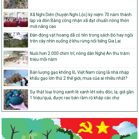
103/PTNT-NTM
Về việc đăng ký thực hiện Dự án liên kết theo chuỗi giá trị thuộc
Xã Nghi Diên (huyện Nghi Lộc) kỷ niệm 70 năm thành
Dự án 2 – Chương trình Mục tiêu quốc gia Giảm nghèo bền vững
lập và đón Bằng công nhận xã đạt chuẩn nông thôn
giai đoạn 2021-2025 được kéo dài sang năm 2026
mới nâng cao
827/QĐ-BNNMT
Đàn động vật hoang dã có tên trong sách Đỏ hay ngồi
Quyết định Ban hành Kế hoạch triển khai thực hiện Chương trình
trên cây nhìn xuống ở khu rừng nổi tiếng Gia Lai
mục tiêu quốc gia xây dựng nông thôn mới, giảm nghèo bền
vững và phát triển kinh tế – xã hội vùng đồng bào dân tộc thiểu
Nuôi hơn 2.000 chim trĩ, nông dân Nghệ An thu trăm
số và miền núi giai đoạn 2026-2035, giai đoạn I: Từ năm 2026
triệu mỗi năm
đến năm 2030
14/2026/TT-BNNMT
Bán lượng gạo khổng lồ, Việt Nam cũng là nhà nhập
Hướng dẫn thực hiện một số nội dung tiêu chí, điều kiện thuộc Bộ
khẩu gạo lớn thứ 2 thế giới, mua của ai nhiều nhất?
tiêu chí quốc gia về nông thôn mới giai đoạn 2026 – 2030 thuộc
phạm vi quản lý nhà nước của Bộ Nông nghiệp và Môi trường
Sự thật loại trứng xanh lè xanh lét siêu độc, lạ, giá gần
417/QĐ-BNNMT
1 triệu/quả, được rao bán rầm rộ khắp các chợ
Phê duyệt Chương trình mục tiêu quốc gia xây dựng nông thôn
mới, giảm nghèo bền vững và phát triển kinh tế – xã hội vùng
đồng bào dân tộc thiểu số và miền núi giai đoạn 2026-2035, giai
đoạn I: Từ năm 2026 đến năm 2030
Nghị quyết số 08/2026/NQ-HĐND