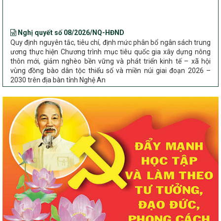
Nghị quyết số 08/2026/NQ-HĐND
Quy định nguyên tắc, tiêu chí, định mức phân bổ ngân sách trung
ương thực hiện Chương trình mục tiêu quốc gia xây dựng nông
thôn mới, giảm nghèo bền vững và phát triển kinh tế – xã hội
vùng đồng bào dân tộc thiểu số và miền núi giai đoạn 2026 –
2030 trên địa bàn tỉnh Nghệ An
Chỉ Thị số 22-CT/TU
về đẩy mạnh thực hiện Chương trình mục tiêu quốc gia xây dựng
nông thôn mới, giảm nghèo bền vững và phát triển kinh tế – xã
hội vùng đồng bào dân tộc thiểu số và miền núi giai đoạn 2026 –
2030 trên địa bàn tỉnh Nghệ An
Quyết định số 2490/QĐ-UBND
Về việc thành lập Ban Chỉ đạo Chương trình mục tiều quốc gia xây
dựng nông thôn mới, giảm nghèo bền vững và phát triển kinh tế –
xã hội vùng đồng bào dân tộc thiểu số và miền núi giai đoạn 2026
-2030 tỉnh Nghệ An
Thông tư Số 23/2026/TT-BNNMT
Thông tư Hướng dẫn thực hiện một số nội dung Chương trình
mục tiêu quốc gia xây dựng nông thôn mới, giảm nghèo bền
vững và phát triển kinh tế – xã hội vùng đồng bào dân tộc thiểu