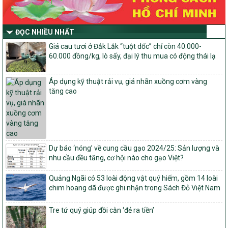
số và miền núi giai đoạn 2026-2030 thuộc phạm vi quản lý nhà
nước của Bộ Nông nghiệp và Môi trường
ĐỌC NHIỀU NHẤT
Quyết định số: 26/2026/QĐ-TTg
Quyết định ban hành Bộ tiêu chí và quy trình đánh giá, phân hạng
Giá cau tươi ở Đắk Lắk “tuột dốc” chỉ còn 40.000-
sản phẩm Mỗi xã một sản phẩm
60.000 đồng/kg, lò sấy, đại lý thu mua có động thái lạ
số: 19/2026/QĐ-TTg
Quy định điều kiện, trình tự, thủ tục, hồ sơ xét, công nhận, công bố
Áp dụng kỹ thuật rải vụ, giá nhãn xuồng cơm vàng
và thu hồi quyết định công nhận xã đạt chuẩn nông thôn mới, xã
tăng cao
đạt nông thôn mới hiện đại và tỉnh, thành phố hoàn thành nhiệm
vụ xây dựng nông thôn mới giai đoạn 2026 – 2030
Quyết định số 16/2026/QĐ-TTg
Quy định nguyên tắc, tiêu chí, định mức phân bổ ngân sách trung
ương và tỉ lệ vốn đối ứng ngân sách của địa phương thực hiện
Dự báo ‘nóng’ về cung cầu gạo 2024/25: Sản lượng và
Chương trình mục tiêu quốc gia xây dựng nông thôn mới, giảm
nhu cầu đều tăng, cơ hội nào cho gạo Việt?
nghèo bền vững và phát triển kinh tế – xã hội vùng đồng bào dân
tộc thiểu số và miền núi giai đoạn 2026 – 2030
Quảng Ngãi có 53 loài động vật quý hiếm, gồm 14 loài
chim hoang dã được ghi nhận trong Sách Đỏ Việt Nam
1451/QĐ-UBND
Phê duyệt danh sách các xã thuộc nhóm 1, nhóm 2, nhóm 3
trong xây dựng nông thôn mới giai đoạn 2026-2030 trên địa bàn
Tre tứ quý giúp đồi cằn ‘đẻ ra tiền’
tỉnh Nghệ An