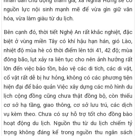
nhân dân chủ động tham gia, xã Nghĩa Hưng sẽ có
nguồn lực nội sinh mạnh mẽ để vừa gìn giữ văn
hóa, vừa làm giàu từ du lịch.
Bên cạnh đó, thời tiết Nghệ An rất khắc nghiệt, đặc
biệt ở vùng miền Tây có khí hậu hạn hán, gió Lào,
nhiệt độ mùa hè có thời điểm lên tới 41, 42 độ; mùa
đông bão, lụt xảy ra liên tục cho nên ảnh hưởng rất
lớn đến việc bảo tồn, bảo vệ các di tích, các di vật,
cổ vật rất dễ bị hư hỏng, không có các phương tiện
hiện đại để bảo quản Việc xây dựng các mô hình du
lịch cộng đồng cũng chưa thật đồng bộ, còn thiếu
cơ sở hạ tầng, giao thông, cơ sở lưu trú, các dịch
vụ kèm theo. Chưa có sự hỗ trợ tốt cho đồng bào
hoạt động du lịch. Nguồn thu từ du lịch chiếm tỷ
trọng không đáng kể trong nguồn thu ngân sách