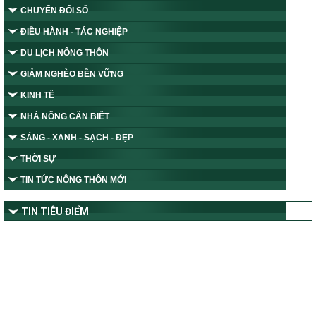
CHUYỂN ĐỔI SỐ
ĐIỀU HÀNH - TÁC NGHIỆP
DU LỊCH NÔNG THÔN
GIẢM NGHÈO BỀN VỮNG
KINH TẾ
NHÀ NÔNG CẦN BIẾT
SÁNG - XANH - SẠCH - ĐẸP
THỜI SỰ
TIN TỨC NÔNG THÔN MỚI
TIN TIÊU ĐIỂM