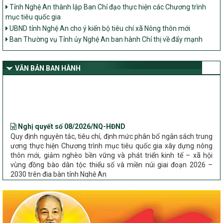
Tỉnh Nghệ An thành lập Ban Chỉ đạo thực hiện các Chương trình
mục tiêu quốc gia
UBND tỉnh Nghệ An cho ý kiến bộ tiêu chí xã Nông thôn mới
Ban Thường vụ Tỉnh ủy Nghệ An ban hành Chỉ thị về đẩy mạnh
thực hiện Chương trình mục tiêu quốc gia xây dựng nông thôn mới,
giảm nghèo bền vững và phát triển kinh tế – xã hội vùng đồng bào
dân tộc thiểu số và miền núi giai đoạn 2026 – 2030 trên địa bàn tỉnh
VĂN BẢN BAN HÀNH
Nghệ An
Bộ Dân tộc và Tôn giáo làm việc với UBND tỉnh về tình hình thực
hiện các Chương trình mục tiêu quốc gia trên địa bàn
Nghị quyết số 08/2026/NQ-HĐND
Quy định nguyên tắc, tiêu chí, định mức phân bổ ngân sách trung
ương thực hiện Chương trình mục tiêu quốc gia xây dựng nông
thôn mới, giảm nghèo bền vững và phát triển kinh tế – xã hội
vùng đồng bào dân tộc thiểu số và miền núi giai đoạn 2026 –
2030 trên địa bàn tỉnh Nghệ An
Chỉ Thị số 22-CT/TU
về đẩy mạnh thực hiện Chương trình mục tiêu quốc gia xây dựng
nông thôn mới, giảm nghèo bền vững và phát triển kinh tế – xã
hội vùng đồng bào dân tộc thiểu số và miền núi giai đoạn 2026 –
2030 trên địa bàn tỉnh Nghệ An