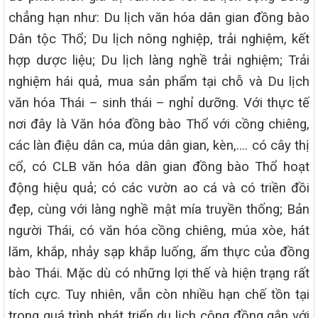
chẳng hạn như: Du lịch văn hóa dân gian đồng bào
Dân tộc Thổ; Du lịch nông nghiệp, trải nghiệm, kết
hợp dược liệu; Du lịch làng nghề trải nghiệm; Trải
nghiệm hái quả, mua sản phẩm tại chỗ và Du lịch
văn hóa Thái – sinh thái – nghỉ dưỡng. Với thực tế
nơi đây là Văn hóa đồng bào Thổ với cồng chiêng,
các làn điệu dân ca, múa dân gian, kèn,…. có cây thị
cổ, có CLB văn hóa dân gian đồng bào Thổ hoạt
động hiệu quả; có các vườn ao cá và có triền đồi
đẹp, cùng với làng nghề mật mía truyền thống; Bản
người Thái, có văn hóa cồng chiêng, múa xòe, hát
lăm, khắp, nhảy sạp khắp luống, ẩm thực của đồng
bào Thái. Mặc dù có những lợi thế và hiện trạng rất
tích cực. Tuy nhiên, vẫn còn nhiều hạn chế tồn tại
trong quá trình phát triển du lịch cộng đồng gắn với