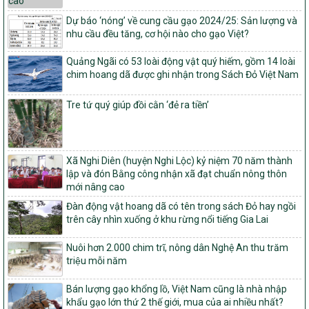
Quy định nguyên tắc, tiêu chí, định mức phân bổ ngân sách trung
ương và tỉ lệ vốn đối ứng ngân sách của địa phương thực hiện
Dự báo ‘nóng’ về cung cầu gạo 2024/25: Sản lượng và
Chương trình mục tiêu quốc gia xây dựng nông thôn mới, giảm
nhu cầu đều tăng, cơ hội nào cho gạo Việt?
nghèo bền vững và phát triển kinh tế – xã hội vùng đồng bào dân
tộc thiểu số và miền núi giai đoạn 2026 – 2030
Quảng Ngãi có 53 loài động vật quý hiếm, gồm 14 loài
chim hoang dã được ghi nhận trong Sách Đỏ Việt Nam
1451/QĐ-UBND
Phê duyệt danh sách các xã thuộc nhóm 1, nhóm 2, nhóm 3
trong xây dựng nông thôn mới giai đoạn 2026-2030 trên địa bàn
Tre tứ quý giúp đồi cằn ‘đẻ ra tiền’
tỉnh Nghệ An
103/PTNT-NTM
Về việc đăng ký thực hiện Dự án liên kết theo chuỗi giá trị thuộc
Xã Nghi Diên (huyện Nghi Lộc) kỷ niệm 70 năm thành
Dự án 2 – Chương trình Mục tiêu quốc gia Giảm nghèo bền vững
lập và đón Bằng công nhận xã đạt chuẩn nông thôn
giai đoạn 2021-2025 được kéo dài sang năm 2026
mới nâng cao
827/QĐ-BNNMT
Đàn động vật hoang dã có tên trong sách Đỏ hay ngồi
Quyết định Ban hành Kế hoạch triển khai thực hiện Chương trình
trên cây nhìn xuống ở khu rừng nổi tiếng Gia Lai
mục tiêu quốc gia xây dựng nông thôn mới, giảm nghèo bền
vững và phát triển kinh tế – xã hội vùng đồng bào dân tộc thiểu
Nuôi hơn 2.000 chim trĩ, nông dân Nghệ An thu trăm
số và miền núi giai đoạn 2026-2035, giai đoạn I: Từ năm 2026
triệu mỗi năm
đến năm 2030
14/2026/TT-BNNMT
Bán lượng gạo khổng lồ, Việt Nam cũng là nhà nhập
Hướng dẫn thực hiện một số nội dung tiêu chí, điều kiện thuộc Bộ
khẩu gạo lớn thứ 2 thế giới, mua của ai nhiều nhất?