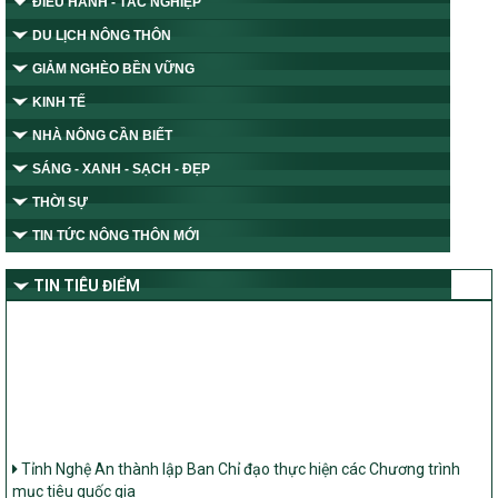
ĐIỀU HÀNH - TÁC NGHIỆP
DU LỊCH NÔNG THÔN
GIẢM NGHÈO BỀN VỮNG
KINH TẾ
NHÀ NÔNG CẦN BIẾT
SÁNG - XANH - SẠCH - ĐẸP
THỜI SỰ
TIN TỨC NÔNG THÔN MỚI
TIN TIÊU ĐIỂM
Tỉnh Nghệ An thành lập Ban Chỉ đạo thực hiện các Chương trình
mục tiêu quốc gia