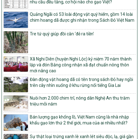
Chương trình mục tiêu quốc gia xây dựng nông thôn mới, giảm
nhu cầu đều tăng, cơ hội nào cho gạo Việt?
nghèo bền vững và phát triển kinh tế – xã hội vùng đồng bào dân
tộc thiểu số và miền núi giai đoạn 2026 – 2030
Quảng Ngãi có 53 loài động vật quý hiếm, gồm 14 loài
chim hoang dã được ghi nhận trong Sách Đỏ Việt Nam
1451/QĐ-UBND
Phê duyệt danh sách các xã thuộc nhóm 1, nhóm 2, nhóm 3
Tre tứ quý giúp đồi cằn ‘đẻ ra tiền’
trong xây dựng nông thôn mới giai đoạn 2026-2030 trên địa bàn
tỉnh Nghệ An
103/PTNT-NTM
Về việc đăng ký thực hiện Dự án liên kết theo chuỗi giá trị thuộc
Xã Nghi Diên (huyện Nghi Lộc) kỷ niệm 70 năm thành
Dự án 2 – Chương trình Mục tiêu quốc gia Giảm nghèo bền vững
lập và đón Bằng công nhận xã đạt chuẩn nông thôn
giai đoạn 2021-2025 được kéo dài sang năm 2026
mới nâng cao
827/QĐ-BNNMT
Đàn động vật hoang dã có tên trong sách Đỏ hay ngồi
Quyết định Ban hành Kế hoạch triển khai thực hiện Chương trình
trên cây nhìn xuống ở khu rừng nổi tiếng Gia Lai
mục tiêu quốc gia xây dựng nông thôn mới, giảm nghèo bền
vững và phát triển kinh tế – xã hội vùng đồng bào dân tộc thiểu
Nuôi hơn 2.000 chim trĩ, nông dân Nghệ An thu trăm
số và miền núi giai đoạn 2026-2035, giai đoạn I: Từ năm 2026
triệu mỗi năm
đến năm 2030
14/2026/TT-BNNMT
Bán lượng gạo khổng lồ, Việt Nam cũng là nhà nhập
Hướng dẫn thực hiện một số nội dung tiêu chí, điều kiện thuộc Bộ
khẩu gạo lớn thứ 2 thế giới, mua của ai nhiều nhất?
tiêu chí quốc gia về nông thôn mới giai đoạn 2026 – 2030 thuộc
phạm vi quản lý nhà nước của Bộ Nông nghiệp và Môi trường
Sự thật loại trứng xanh lè xanh lét siêu độc, lạ, giá gần