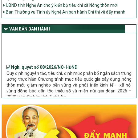
UBND tỉnh Nghệ An cho ý kiến bộ tiêu chí xã Nông thôn mới
Ban Thường vụ Tỉnh ủy Nghệ An ban hành Chỉ thị về đẩy mạnh
thực hiện Chương trình mục tiêu quốc gia xây dựng nông thôn mới,
giảm nghèo bền vững và phát triển kinh tế – xã hội vùng đồng bào
dân tộc thiểu số và miền núi giai đoạn 2026 – 2030 trên địa bàn tỉnh
VĂN BẢN BAN HÀNH
Nghệ An
Bộ Dân tộc và Tôn giáo làm việc với UBND tỉnh về tình hình thực
hiện các Chương trình mục tiêu quốc gia trên địa bàn
Nghị quyết số 08/2026/NQ-HĐND
Quy định nguyên tắc, tiêu chí, định mức phân bổ ngân sách trung
ương thực hiện Chương trình mục tiêu quốc gia xây dựng nông
thôn mới, giảm nghèo bền vững và phát triển kinh tế – xã hội
vùng đồng bào dân tộc thiểu số và miền núi giai đoạn 2026 –
2030 trên địa bàn tỉnh Nghệ An
Chỉ Thị số 22-CT/TU
về đẩy mạnh thực hiện Chương trình mục tiêu quốc gia xây dựng
nông thôn mới, giảm nghèo bền vững và phát triển kinh tế – xã
hội vùng đồng bào dân tộc thiểu số và miền núi giai đoạn 2026 –
2030 trên địa bàn tỉnh Nghệ An
Quyết định số 2490/QĐ-UBND