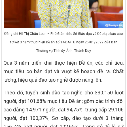
Đồng chí Hồ Thị Châu Loan – Phó Giám đốc Sở Giáo dục và Đào tạo báo cáo
sơ kết 3 năm thực hiện Đề án số 14-ĐA/TU ngày 25/01/2022 của Ban
Thường vụ Tỉnh ủy. Ảnh: Thành Duy
Qua 3 năm triển khai thực hiện Đề án, các chỉ tiêu,
mục tiêu cơ bản đạt và vượt kế hoạch đề ra. Chất
lượng, hiệu quả đào tạo nghề được nâng lên.
Theo đó, tuyển sinh đào tạo nghề cho 330.150 lượt
người, đạt 101,68% mục tiêu Đề án; gồm các trình độ:
cao đẳng 14.971 người, đạt 94,75%; trung cấp 29.106
người, đạt 100,37%; Sơ cấp, đào tạo dưới 3 tháng
156.743 lượt người, đạt 102,65%. Trong đó, tỷ lệ nữ