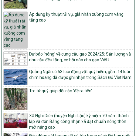
Quy định điều kiện, trình tự, thủ tục, hồ sơ xét, công nhận, công bố
và thu hồi quyết định công nhận xã đạt chuẩn nông thôn mới, xã
đạt nông thôn mới hiện đại và tỉnh, thành phố hoàn thành nhiệm
Áp dụng kỹ thuật rải vụ, giá nhãn xuồng cơm vàng
vụ xây dựng nông thôn mới giai đoạn 2026 – 2030
tăng cao
Quyết định số 16/2026/QĐ-TTg
Quy định nguyên tắc, tiêu chí, định mức phân bổ ngân sách trung
ương và tỉ lệ vốn đối ứng ngân sách của địa phương thực hiện
Chương trình mục tiêu quốc gia xây dựng nông thôn mới, giảm
nghèo bền vững và phát triển kinh tế – xã hội vùng đồng bào dân
Dự báo ‘nóng’ về cung cầu gạo 2024/25: Sản lượng và
tộc thiểu số và miền núi giai đoạn 2026 – 2030
nhu cầu đều tăng, cơ hội nào cho gạo Việt?
1451/QĐ-UBND
Quảng Ngãi có 53 loài động vật quý hiếm, gồm 14 loài
Phê duyệt danh sách các xã thuộc nhóm 1, nhóm 2, nhóm 3
chim hoang dã được ghi nhận trong Sách Đỏ Việt Nam
trong xây dựng nông thôn mới giai đoạn 2026-2030 trên địa bàn
tỉnh Nghệ An
Tre tứ quý giúp đồi cằn ‘đẻ ra tiền’
103/PTNT-NTM
Về việc đăng ký thực hiện Dự án liên kết theo chuỗi giá trị thuộc
Dự án 2 – Chương trình Mục tiêu quốc gia Giảm nghèo bền vững
giai đoạn 2021-2025 được kéo dài sang năm 2026
Xã Nghi Diên (huyện Nghi Lộc) kỷ niệm 70 năm thành
827/QĐ-BNNMT
lập và đón Bằng công nhận xã đạt chuẩn nông thôn
Quyết định Ban hành Kế hoạch triển khai thực hiện Chương trình
mới nâng cao
mục tiêu quốc gia xây dựng nông thôn mới, giảm nghèo bền
Đàn động vật hoang dã có tên trong sách Đỏ hay ngồi