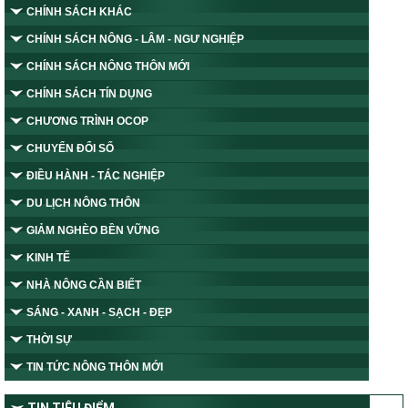
CHÍNH SÁCH KHÁC
CHÍNH SÁCH NÔNG - LÂM - NGƯ NGHIỆP
CHÍNH SÁCH NÔNG THÔN MỚI
CHÍNH SÁCH TÍN DỤNG
CHƯƠNG TRÌNH OCOP
CHUYỂN ĐỔI SỐ
ĐIỀU HÀNH - TÁC NGHIỆP
DU LỊCH NÔNG THÔN
GIẢM NGHÈO BỀN VỮNG
KINH TẾ
NHÀ NÔNG CẦN BIẾT
SÁNG - XANH - SẠCH - ĐẸP
THỜI SỰ
TIN TỨC NÔNG THÔN MỚI
TIN TIÊU ĐIỂM