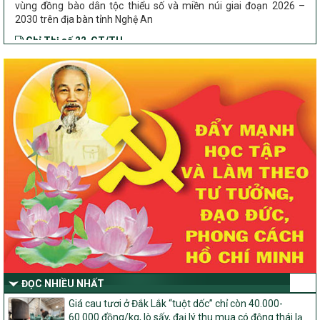
Chỉ Thị số 22-CT/TU
về đẩy mạnh thực hiện Chương trình mục tiêu quốc gia xây dựng
nông thôn mới, giảm nghèo bền vững và phát triển kinh tế – xã
hội vùng đồng bào dân tộc thiểu số và miền núi giai đoạn 2026 –
2030 trên địa bàn tỉnh Nghệ An
Quyết định số 2490/QĐ-UBND
Về việc thành lập Ban Chỉ đạo Chương trình mục tiều quốc gia xây
dựng nông thôn mới, giảm nghèo bền vững và phát triển kinh tế –
xã hội vùng đồng bào dân tộc thiểu số và miền núi giai đoạn 2026
-2030 tỉnh Nghệ An
Thông tư Số 23/2026/TT-BNNMT
Thông tư Hướng dẫn thực hiện một số nội dung Chương trình
mục tiêu quốc gia xây dựng nông thôn mới, giảm nghèo bền
vững và phát triển kinh tế – xã hội vùng đồng bào dân tộc thiểu
số và miền núi giai đoạn 2026-2030 thuộc phạm vi quản lý nhà
nước của Bộ Nông nghiệp và Môi trường
Quyết định số: 26/2026/QĐ-TTg
Quyết định ban hành Bộ tiêu chí và quy trình đánh giá, phân hạng
ĐỌC NHIỀU NHẤT
sản phẩm Mỗi xã một sản phẩm
Giá cau tươi ở Đắk Lắk “tuột dốc” chỉ còn 40.000-
số: 19/2026/QĐ-TTg
60.000 đồng/kg, lò sấy, đại lý thu mua có động thái lạ