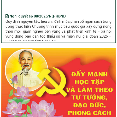
Nghị quyết số 08/2026/NQ-HĐND
Quy định nguyên tắc, tiêu chí, định mức phân bổ ngân sách trung
ương thực hiện Chương trình mục tiêu quốc gia xây dựng nông
thôn mới, giảm nghèo bền vững và phát triển kinh tế – xã hội
vùng đồng bào dân tộc thiểu số và miền núi giai đoạn 2026 –
2030 trên địa bàn tỉnh Nghệ An
Chỉ Thị số 22-CT/TU
về đẩy mạnh thực hiện Chương trình mục tiêu quốc gia xây dựng
nông thôn mới, giảm nghèo bền vững và phát triển kinh tế – xã
hội vùng đồng bào dân tộc thiểu số và miền núi giai đoạn 2026 –
2030 trên địa bàn tỉnh Nghệ An
Quyết định số 2490/QĐ-UBND
Về việc thành lập Ban Chỉ đạo Chương trình mục tiều quốc gia xây
dựng nông thôn mới, giảm nghèo bền vững và phát triển kinh tế –
xã hội vùng đồng bào dân tộc thiểu số và miền núi giai đoạn 2026
-2030 tỉnh Nghệ An
Thông tư Số 23/2026/TT-BNNMT
Thông tư Hướng dẫn thực hiện một số nội dung Chương trình
mục tiêu quốc gia xây dựng nông thôn mới, giảm nghèo bền
vững và phát triển kinh tế – xã hội vùng đồng bào dân tộc thiểu