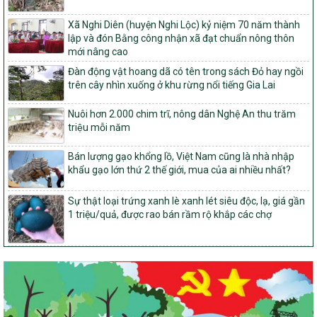
103/PTNT-NTM
Về việc đăng ký thực hiện Dự án liên kết theo chuỗi giá trị thuộc
Xã Nghi Diên (huyện Nghi Lộc) kỷ niệm 70 năm thành
Dự án 2 – Chương trình Mục tiêu quốc gia Giảm nghèo bền vững
lập và đón Bằng công nhận xã đạt chuẩn nông thôn
giai đoạn 2021-2025 được kéo dài sang năm 2026
mới nâng cao
827/QĐ-BNNMT
Đàn động vật hoang dã có tên trong sách Đỏ hay ngồi
Quyết định Ban hành Kế hoạch triển khai thực hiện Chương trình
trên cây nhìn xuống ở khu rừng nổi tiếng Gia Lai
mục tiêu quốc gia xây dựng nông thôn mới, giảm nghèo bền
vững và phát triển kinh tế – xã hội vùng đồng bào dân tộc thiểu
Nuôi hơn 2.000 chim trĩ, nông dân Nghệ An thu trăm
số và miền núi giai đoạn 2026-2035, giai đoạn I: Từ năm 2026
triệu mỗi năm
đến năm 2030
Bán lượng gạo khổng lồ, Việt Nam cũng là nhà nhập
14/2026/TT-BNNMT
khẩu gạo lớn thứ 2 thế giới, mua của ai nhiều nhất?
Hướng dẫn thực hiện một số nội dung tiêu chí, điều kiện thuộc Bộ
tiêu chí quốc gia về nông thôn mới giai đoạn 2026 – 2030 thuộc
phạm vi quản lý nhà nước của Bộ Nông nghiệp và Môi trường
Sự thật loại trứng xanh lè xanh lét siêu độc, lạ, giá gần
1 triệu/quả, được rao bán rầm rộ khắp các chợ
417/QĐ-BNNMT
Phê duyệt Chương trình mục tiêu quốc gia xây dựng nông thôn
mới, giảm nghèo bền vững và phát triển kinh tế – xã hội vùng
đồng bào dân tộc thiểu số và miền núi giai đoạn 2026-2035, giai
đoạn I: Từ năm 2026 đến năm 2030
Nghị quyết số 08/2026/NQ-HĐND
Quy định nguyên tắc, tiêu chí, định mức phân bổ ngân sách trung