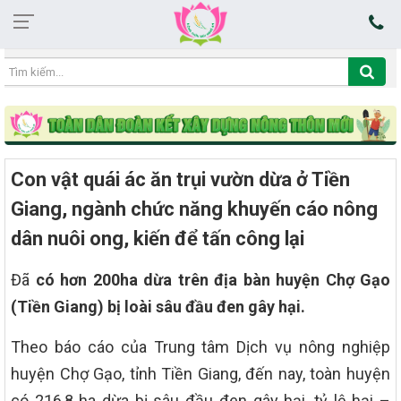
22:28:25 06/08/2026
Con vật quái ác ăn trụi vườn dừa ở Tiền
Giang, ngành chức năng khuyến cáo nông
dân nuôi ong, kiến để tấn công lại
Đã
có hơn 200ha dừa trên địa bàn huyện Chợ Gạo
(Tiền Giang) bị loài sâu đầu đen gây hại.
Theo báo cáo của Trung tâm Dịch vụ nông nghiệp
huyện Chợ Gạo, tỉnh Tiền Giang, đến nay, toàn huyện
có 216,8 ha dừa bị sâu đầu đen gây hại, tỷ lệ hại –