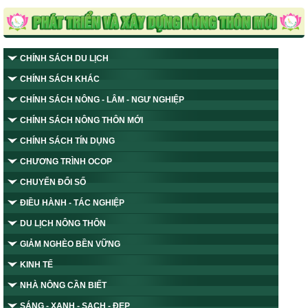
CHÍNH SÁCH DU LỊCH
CHÍNH SÁCH KHÁC
CHÍNH SÁCH NÔNG - LÂM - NGƯ NGHIỆP
CHÍNH SÁCH NÔNG THÔN MỚI
CHÍNH SÁCH TÍN DỤNG
CHƯƠNG TRÌNH OCOP
CHUYỂN ĐỔI SỐ
ĐIỀU HÀNH - TÁC NGHIỆP
DU LỊCH NÔNG THÔN
GIẢM NGHÈO BỀN VỮNG
KINH TẾ
NHÀ NÔNG CẦN BIẾT
SÁNG - XANH - SẠCH - ĐẸP