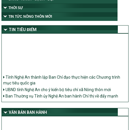
THỜI SỰ
TIN TỨC NÔNG THÔN MỚI
TIN TIÊU ĐIỂM
Tỉnh Nghệ An thành lập Ban Chỉ đạo thực hiện các Chương trình
mục tiêu quốc gia
UBND tỉnh Nghệ An cho ý kiến bộ tiêu chí xã Nông thôn mới
Ban Thường vụ Tỉnh ủy Nghệ An ban hành Chỉ thị về đẩy mạnh
thực hiện Chương trình mục tiêu quốc gia xây dựng nông thôn mới,
giảm nghèo bền vững và phát triển kinh tế – xã hội vùng đồng bào
dân tộc thiểu số và miền núi giai đoạn 2026 – 2030 trên địa bàn tỉnh
VĂN BẢN BAN HÀNH
Nghệ An
Bộ Dân tộc và Tôn giáo làm việc với UBND tỉnh về tình hình thực
hiện các Chương trình mục tiêu quốc gia trên địa bàn