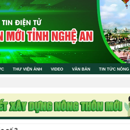
ỨC
THƯ VIỆN ẢNH
VIDEO
VĂN BẢN
TIN TỨC NÔNG