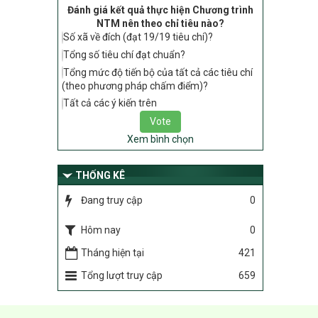
Đánh giá kết quả thực hiện Chương trình
tiêu chí, điều kiện thuộc Bộ tiêu chí quốc
NTM nên theo chỉ tiêu nào?
gia về nông thôn mới giai đoạn 2026 –
Số xã về đích (đạt 19/19 tiêu chí)?
2030 thuộc phạm vi quản lý nhà nước
của Bộ Nông nghiệp và Môi trường
Tổng số tiêu chí đạt chuẩn?
Tổng mức độ tiến bộ của tất cả các tiêu chí
417/QĐ-BNNMT
(theo phương pháp chấm điểm)?
Phê duyệt Chương trình mục tiêu quốc
gia xây dựng nông thôn mới, giảm nghèo
Tất cả các ý kiến trên
bền vững và phát triển kinh tế – xã hội
vùng đồng bào dân tộc thiểu số và miền
Xem bình chọn
núi giai đoạn 2026-2035, giai đoạn I: Từ
năm 2026 đến năm 2030
THỐNG KÊ
Nghị quyết số 08/2026/NQ-HĐND
Quy định nguyên tắc, tiêu chí, định mức
Đang truy cập
0
phân bổ ngân sách trung ương thực hiện
Chương trình mục tiêu quốc gia xây dựng
Hôm nay
0
nông thôn mới, giảm nghèo bền vững và
phát triển kinh tế – xã hội vùng đồng bào
Tháng hiện tại
421
dân tộc thiểu số và miền núi giai đoạn
Tổng lượt truy cập
659
2026 – 2030 trên địa bàn tỉnh Nghệ An
Chỉ Thị số 22-CT/TU
về đẩy mạnh thực hiện Chương trình mục