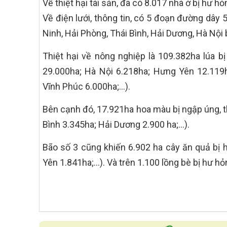
Về thiệt hại tài sản, đã có 8.017 nhà ở bị hư h
Về điện lưới, thông tin, có 5 đoạn đường dây
Ninh, Hải Phòng, Thái Bình, Hải Dương, Hà Nội 
Thiệt hại về nông nghiệp là 109.382ha lúa bị
29.000ha; Hà Nội 6.218ha; Hưng Yên 12.119
Vĩnh Phúc 6.000ha;…).
Bên cạnh đó, 17.921ha hoa màu bị ngập úng, th
Bình 3.345ha; Hải Dương 2.900 ha;…).
Bão số 3 cũng khiến 6.902 ha cây ăn quả bị h
Yên 1.841ha;…). Và trên 1.100 lồng bè bị hư hỏ