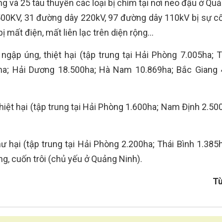
ỏng và 25 tàu thuyền các loại bị chìm tại nơi neo đậu ở Qu
 500KV, 31 đường dây 220kV, 97 đường dây 110kV bị sự c
bị mất điện, mất liên lạc trên diện rộng…
 ngập úng, thiệt hại (tập trung tại Hải Phòng 7.005ha; T
ha; Hải Dương 18.500ha; Hà Nam 10.869ha; Bắc Giang 
iệt hại (tập trung tại Hải Phòng 1.600ha; Nam Định 2.500
ư hại (tập trung tại Hải Phòng 2.200ha; Thái Bình 1.385
ng, cuốn trôi (chủ yếu ở Quảng Ninh).
Tù