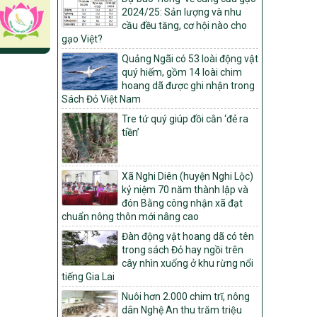
Môi trường
2024/25: Sản lượng và nhu
cầu đều tăng, cơ hội nào cho
Quyết định số: 26/2026/QĐ-TTg
gạo Việt?
Quyết định ban hành Bộ tiêu chí và quy
trình đánh giá, phân hạng sản phẩm Mỗi
Quảng Ngãi có 53 loài động vật
xã một sản phẩm
quý hiếm, gồm 14 loài chim
hoang dã được ghi nhận trong
số: 19/2026/QĐ-TTg
Sách Đỏ Việt Nam
Quy định điều kiện, trình tự, thủ tục, hồ sơ
xét, công nhận, công bố và thu hồi quyết
Tre tứ quý giúp đồi cằn ‘đẻ ra
định công nhận xã đạt chuẩn nông thôn
tiền’
mới, xã đạt nông thôn mới hiện đại và
tỉnh, thành phố hoàn thành nhiệm vụ xây
dựng nông thôn mới giai đoạn 2026 –
Xã Nghi Diên (huyện Nghi Lộc)
2030
kỷ niệm 70 năm thành lập và
đón Bằng công nhận xã đạt
Quyết định số 16/2026/QĐ-TTg
chuẩn nông thôn mới nâng cao
Quy định nguyên tắc, tiêu chí, định mức
phân bổ ngân sách trung ương và tỉ lệ
Đàn động vật hoang dã có tên
vốn đối ứng ngân sách của địa phương
trong sách Đỏ hay ngồi trên
thực hiện Chương trình mục tiêu quốc gia
cây nhìn xuống ở khu rừng nổi
xây dựng nông thôn mới, giảm nghèo
tiếng Gia Lai
bền vững và phát triển kinh tế – xã hội
Nuôi hơn 2.000 chim trĩ, nông
vùng đồng bào dân tộc thiểu số và miền
dân Nghệ An thu trăm triệu
núi giai đoạn 2026 – 2030