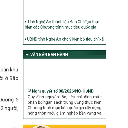
Tỉnh Nghệ An thành lập Ban Chỉ đạo thực
hiện các Chương trình mục tiêu quốc gia
UBND tỉnh Nghệ An cho ý kiến bộ tiêu chí xã
Nông thôn mới
Ban Thường vụ Tỉnh ủy Nghệ An ban hành
Chỉ thị về đẩy mạnh thực hiện Chương trình
VĂN BẢN BAN HÀNH
mục tiêu quốc gia xây dựng nông thôn mới,
giảm nghèo bền vững và phát triển kinh tế –
Quân khu
xã hội vùng đồng bào dân tộc thiểu số và
miền núi giai đoạn 2026 – 2030 trên địa bàn
ời ở Bắc
tỉnh Nghệ An
Nghị quyết số 08/2026/NQ-HĐND
Bộ Dân tộc và Tôn giáo làm việc với UBND
Quy định nguyên tắc, tiêu chí, định mức
tỉnh về tình hình thực hiện các Chương trình
phân bổ ngân sách trung ương thực hiện
mục tiêu quốc gia trên địa bàn
 Dương 5
Chương trình mục tiêu quốc gia xây dựng
 2 người,
nông thôn mới, giảm nghèo bền vững và
phát triển kinh tế – xã hội vùng đồng bào
dân tộc thiểu số và miền núi giai đoạn
2026 – 2030 trên địa bàn tỉnh Nghệ An