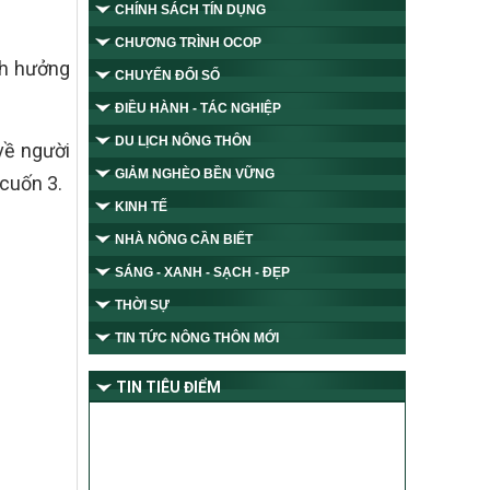
CHÍNH SÁCH TÍN DỤNG
CHƯƠNG TRÌNH OCOP
nh hưởng
CHUYỂN ĐỔI SỐ
ĐIỀU HÀNH - TÁC NGHIỆP
DU LỊCH NÔNG THÔN
về người
GIẢM NGHÈO BỀN VỮNG
 cuốn 3.
KINH TẾ
NHÀ NÔNG CẦN BIẾT
SÁNG - XANH - SẠCH - ĐẸP
THỜI SỰ
TIN TỨC NÔNG THÔN MỚI
TIN TIÊU ĐIỂM