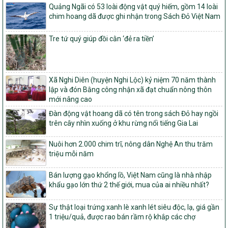
Về việc đăng ký thực hiện Dự án liên kết theo chuỗi giá trị thuộc
Quảng Ngãi có 53 loài động vật quý hiếm, gồm 14 loài
Dự án 2 – Chương trình Mục tiêu quốc gia Giảm nghèo bền vững
chim hoang dã được ghi nhận trong Sách Đỏ Việt Nam
giai đoạn 2021-2025 được kéo dài sang năm 2026
827/QĐ-BNNMT
Tre tứ quý giúp đồi cằn ‘đẻ ra tiền’
Quyết định Ban hành Kế hoạch triển khai thực hiện Chương trình
mục tiêu quốc gia xây dựng nông thôn mới, giảm nghèo bền
vững và phát triển kinh tế – xã hội vùng đồng bào dân tộc thiểu
số và miền núi giai đoạn 2026-2035, giai đoạn I: Từ năm 2026
Xã Nghi Diên (huyện Nghi Lộc) kỷ niệm 70 năm thành
đến năm 2030
lập và đón Bằng công nhận xã đạt chuẩn nông thôn
mới nâng cao
14/2026/TT-BNNMT
Hướng dẫn thực hiện một số nội dung tiêu chí, điều kiện thuộc Bộ
Đàn động vật hoang dã có tên trong sách Đỏ hay ngồi
tiêu chí quốc gia về nông thôn mới giai đoạn 2026 – 2030 thuộc
trên cây nhìn xuống ở khu rừng nổi tiếng Gia Lai
phạm vi quản lý nhà nước của Bộ Nông nghiệp và Môi trường
Nuôi hơn 2.000 chim trĩ, nông dân Nghệ An thu trăm
417/QĐ-BNNMT
triệu mỗi năm
Phê duyệt Chương trình mục tiêu quốc gia xây dựng nông thôn
mới, giảm nghèo bền vững và phát triển kinh tế – xã hội vùng
Bán lượng gạo khổng lồ, Việt Nam cũng là nhà nhập
đồng bào dân tộc thiểu số và miền núi giai đoạn 2026-2035, giai
khẩu gạo lớn thứ 2 thế giới, mua của ai nhiều nhất?
đoạn I: Từ năm 2026 đến năm 2030
Nghị quyết số 08/2026/NQ-HĐND
Sự thật loại trứng xanh lè xanh lét siêu độc, lạ, giá gần
1 triệu/quả, được rao bán rầm rộ khắp các chợ
Quy định nguyên tắc, tiêu chí, định mức phân bổ ngân sách trung
ương thực hiện Chương trình mục tiêu quốc gia xây dựng nông