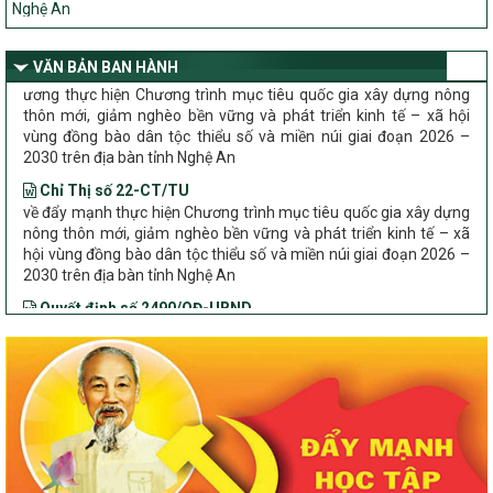
Bộ Dân tộc và Tôn giáo làm việc với UBND tỉnh về tình hình thực
Nghị quyết số 08/2026/NQ-HĐND
hiện các Chương trình mục tiêu quốc gia trên địa bàn
Quy định nguyên tắc, tiêu chí, định mức phân bổ ngân sách trung
VĂN BẢN BAN HÀNH
ương thực hiện Chương trình mục tiêu quốc gia xây dựng nông
thôn mới, giảm nghèo bền vững và phát triển kinh tế – xã hội
vùng đồng bào dân tộc thiểu số và miền núi giai đoạn 2026 –
2030 trên địa bàn tỉnh Nghệ An
Chỉ Thị số 22-CT/TU
về đẩy mạnh thực hiện Chương trình mục tiêu quốc gia xây dựng
nông thôn mới, giảm nghèo bền vững và phát triển kinh tế – xã
hội vùng đồng bào dân tộc thiểu số và miền núi giai đoạn 2026 –
2030 trên địa bàn tỉnh Nghệ An
Quyết định số 2490/QĐ-UBND
Về việc thành lập Ban Chỉ đạo Chương trình mục tiều quốc gia xây
dựng nông thôn mới, giảm nghèo bền vững và phát triển kinh tế –
xã hội vùng đồng bào dân tộc thiểu số và miền núi giai đoạn 2026
-2030 tỉnh Nghệ An
Thông tư Số 23/2026/TT-BNNMT
Thông tư Hướng dẫn thực hiện một số nội dung Chương trình
mục tiêu quốc gia xây dựng nông thôn mới, giảm nghèo bền
vững và phát triển kinh tế – xã hội vùng đồng bào dân tộc thiểu
số và miền núi giai đoạn 2026-2030 thuộc phạm vi quản lý nhà